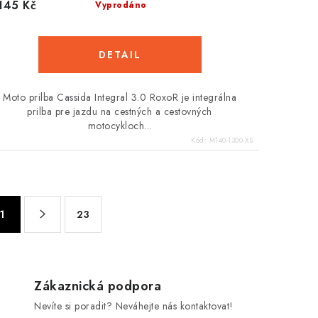
145 Kč
Vyprodáno
Moto prilba Cassida Integral 3.0 RoxoR je integrálna
prilba pre jazdu na cestných a cestovných
motocykloch...
Kód:
M140-1300-XS
1
23
Zákaznická podpora
Nevíte si poradit? Neváhejte nás kontaktovat!