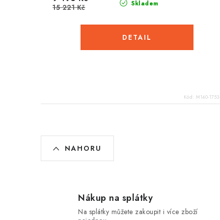
Skladem
15 221 Kč
Kód:
M140-1753
O
NAHORU
v
l
á
Nákup na splátky
d
Na splátky můžete zakoupit i více zboží