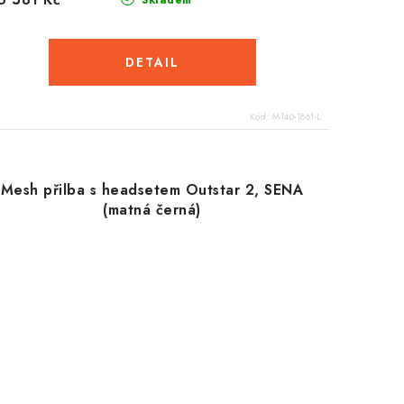
Skladem
Kód:
M140-1861-L
Mesh přilba s headsetem Outstar 2, SENA
(matná černá)