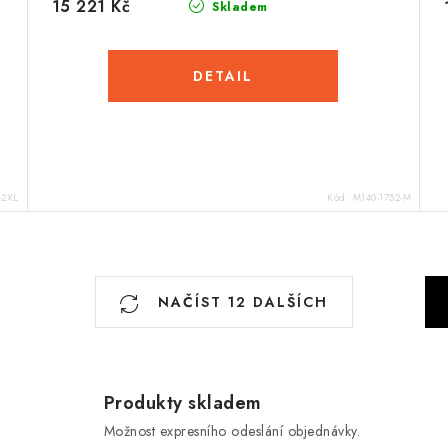
15 221 Kč
Skladem
-2XL
Kód:
M140-1752-M
S
NAČÍST 12 DALŠÍCH
t
r
á
n
Produkty skladem
k
Možnost expresního odeslání objednávky.