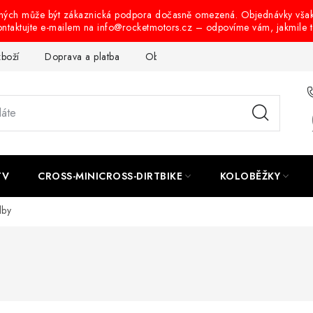
ených může být zákaznická podpora dočasně omezená. Objednávky vša
ontaktujte e-mailem na info@rocketmotors.cz – odpovíme vám, jakmile 
zboží
Doprava a platba
Obchodní podmínky
Podmínky oc
TV
CROSS-MINICROSS-DIRTBIKE
KOLOBĚŽKY
lby