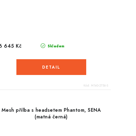
6 645 Kč
Skladem
Kód:
M140-2756-S
Mesh přilba s headsetem Phantom, SENA
(matná černá)