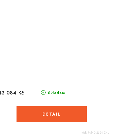
13 084 Kč
Skladem
Kód:
M140-2684-2XL