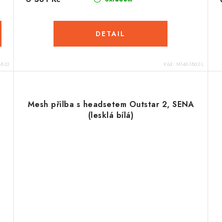
-833
Kód:
M140-1862-L
Mesh přilba s headsetem Outstar 2, SENA
(lesklá bílá)