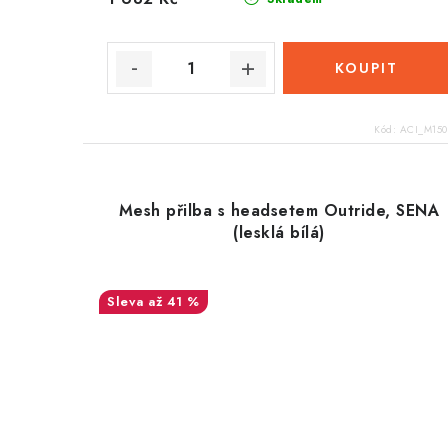
ů
Kód:
ACI_M150
Mesh přilba s headsetem Outride, SENA
(lesklá bílá)
až 41 %