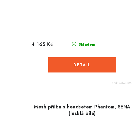
4 165 Kč
Skladem
Kód:
M140-186
Mesh přilba s headsetem Phantom, SENA
(lesklá bílá)