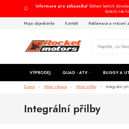
Přejít
Během letních dovol
na
dotazů nás k
obsah
Moje objednávka
Kontakt
Reklamace a vrácení 
VÝPRODEJ
QUAD - ATV
BUGGY A U
Domů
Moto výbava
Moto přilby
Integrální při
Integrální přilby