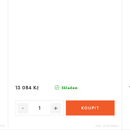
13 084 Kč
Skladem
1-XL
Kód:
M140-2684-L