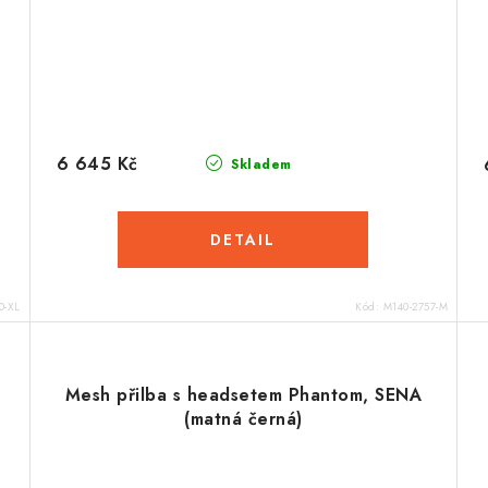
6 645 Kč
Skladem
0-XL
Kód:
M140-2757-M
Mesh přilba s headsetem Phantom, SENA
(matná černá)