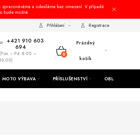
k zpracováváme a odesíláme bez omezení. V případě
to bude možné.
hrany osobních údajů
Návody na montáž
Přihlášení
Registrace
+421 910 603
Prázdný
694
(Pon – Pá: 8:00 –
NÁKUPNÍ
košík
16:00)
KOŠÍK
MOTO VÝBAVA
PŘÍSLUŠENSTVÍ
OBLEČENÍ