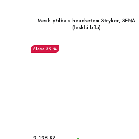
Mesh přilba s headsetem Stryker, SENA
(lesklá bílá)
39 %
9 195 Kč