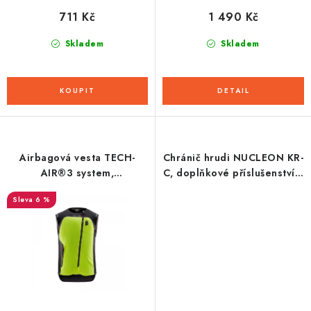
711 Kč
1 490 Kč
Skladem
Skladem
Airbagová vesta TECH-
Chránič hrudi NUCLEON KR-
AIR®3 system,
C, doplňkové příslušenství k
ALPINESTARS (žlutá fluo/
protektorům KR-1/2/3,
6 %
černá) 2025
ALPINESTARS (černý) 2026