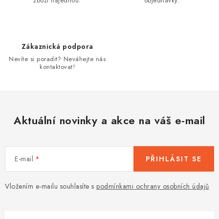
k
zboží najednou.
objednávky.
n
y
í
v
ý
Zákaznická podpora
p
Nevíte si poradit? Neváhejte nás
i
kontaktovat!
s
u
Aktuální novinky a akce na váš e-mail
E-mail
PŘIHLÁSIT SE
Vložením e-mailu souhlasíte s
podmínkami ochrany osobních údajů