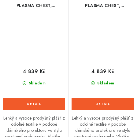
PLASMA CHEST,
PLASMA CHEST,
ALPINESTARS, dámský
ALPINESTARS, dámský
(bílá/gradient) 2026
(černá/bílá) 2026
4 839 Kč
4 839 Kč
Skladem
Skladem
Lehký a vysoce prodyšný plášť z
Lehký a vysoce prodyšný plášť z
odolné textilie v podobě
odolné textilie v podobě
dámského protektoru ve stylu
dámského protektoru ve stylu
sportovní podprsenky. Vložky...
sportovní podprsenky. Vložky...