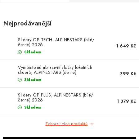
OBLEČENÍ
TIP NA DÁRKY
Nejprodávanější
NÁPLNĚ A KAPALINY
Slidery GP TECH, ALPINESTARS (bílé/
černé) 2026
1 649 Kč
NÁHRADNÍ DÍLY
Skladem
MONTÁŽNÍ SLUŽBY
Vyměnitelné abrazivní vložky loketních
sliderů, ALPINESTARS (černé)
799 Kč
Skladem
Moje objednávka
Kontakt
Reklamace a vrácení zboží
Doprava a platba
Obchodní podmínky
Slidery GP PLUS, ALPINESTARS (bílé/
černé) 2026
1 379 Kč
Podmínky ochrany osobních údajů
Návody na montáž
Skladem
Zobrazit více produktů