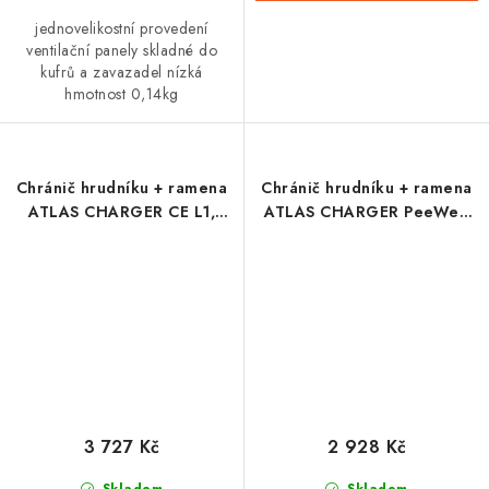
jednovelikostní provedení
ventilační panely skladné do
kufrů a zavazadel nízká
hmotnost 0,14kg
Chránič hrudníku + ramena
Chránič hrudníku + ramena
ATLAS CHARGER CE L1,
ATLAS CHARGER PeeWee
dětský (černá)
CE L1, Předškolák (bílá)
3 727 Kč
2 928 Kč
Skladem