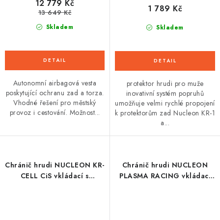
12 779 Kč
1 789 Kč
13 649 Kč
Skladem
Skladem
Autonomní airbagová vesta
protektor hrudi pro muže
poskytující ochranu zad a torza.
inovativní systém popruhů
Vhodné řešení pro městský
umožňuje velmi rychlé propojení
provoz i cestování. Možnost...
k protektorům zad Nucleon KR-1
a...
Chránič hrudi NUCLEON KR-
Chránič hrudi NUCLEON
CELL CiS vkládací s
PLASMA RACING vkládací
připínáním na druky
se suchým zipem,
certifikace CE2,
ALPINESTARS (červená/
ALPINESTARS (černý/
černá) 2026
červený) 2026