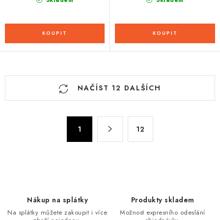
Skladem
O
NAČÍST 12 DALŠÍCH
v
l
á
S
d
1
12
t
a
r
c
á
n
í
k
p
o
r
Nákup na splátky
Produkty skladem
v
v
Na splátky můžete zakoupit i více
Možnost expresního odeslání
á