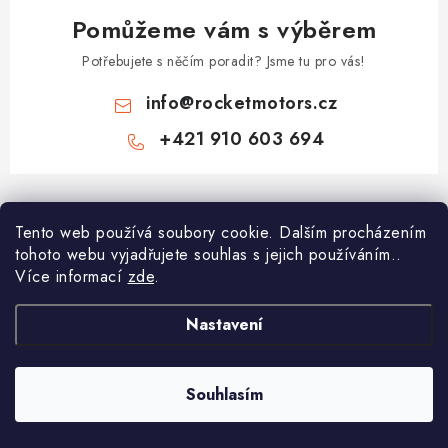
Pomůžeme vám s výběrem
Potřebujete s něčím poradit? Jsme tu pro vás!
info
@
rocketmotors.cz
+421 910 603 694
Z
á
Najdete nás
Tento web používá soubory cookie. Dalším procházením
p
tohoto webu vyjadřujete souhlas s jejich používáním..
a
Více informací
zde
.
Informace pro vás
t
í
Moje objednávka
Nastavení
TOP kategorie
Kontakt
Dětské čtyřkolky
Souhlasím
Copyright 2026
ROCKETMOTORS.cz
. Všechna práva vyhrazena.
Reklamace a vrácení zboží
Minicross
Vytvořil Shoptet Premium
Doprava a platba