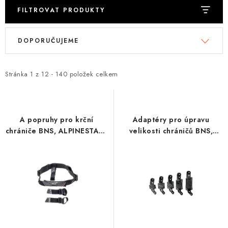
FILTROVAT PRODUKTY
V
Ř
DOPORUČUJEME
ý
a
p
z
i
e
Stránka
1
z
12
-
140
položek celkem
s
n
p
í
r
p
A popruhy pro krční
Adaptéry pro úpravu
o
r
chrániče BNS, ALPINESTARS
velikosti chráničů BNS,
(černá antracit)
ALPINESTARS
d
o
u
d
k
u
t
k
ů
t
ů