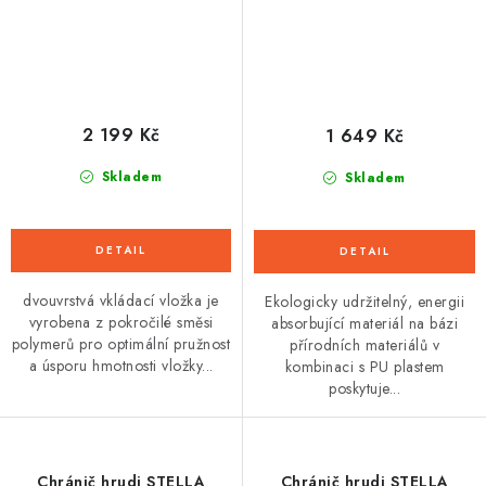
2 199 Kč
1 649 Kč
Skladem
Skladem
dvouvrstvá vkládací vložka je
Ekologicky udržitelný, energii
vyrobena z pokročilé směsi
absorbující materiál na bázi
polymerů pro optimální pružnost
přírodních materiálů v
a úsporu hmotnosti vložky...
kombinaci s PU plastem
poskytuje...
Chránič hrudi STELLA
Chránič hrudi STELLA