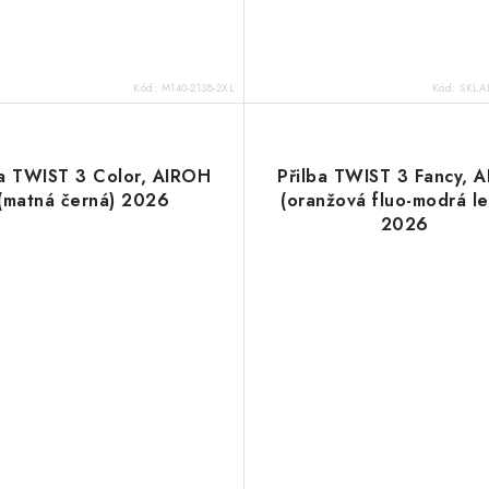
Kód:
M140-2138-2XL
Kód:
SKLAD
ba TWIST 3 Color, AIROH
Přilba TWIST 3 Fancy, 
(matná černá) 2026
(oranžová fluo-modrá le
2026