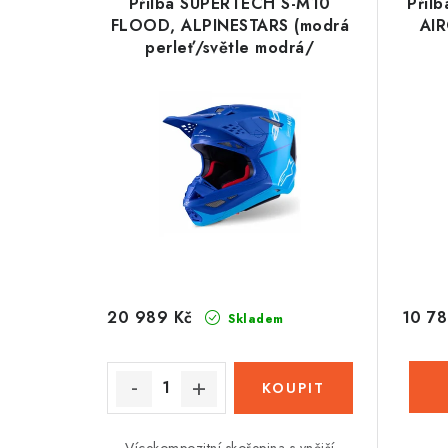
Přilba SUPERTECH S-M10
Přil
FLOOD, ALPINESTARS (modrá
AIR
perleť/světle modrá/
černá/carbon/matná/lesklá)
2026
10 78
20 989 Kč
Skladem
Vícekompozitní skořepina s vnější