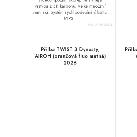
vrstvou z 3K karbonu. Velké množství
ventilací. Systém rychloodepínání kšiltu.
MIPS...
Kód:
M140-2692-L
Přilba TWIST 3 Dynasty,
Přil
AIROH (oranžová fluo matná)
2026