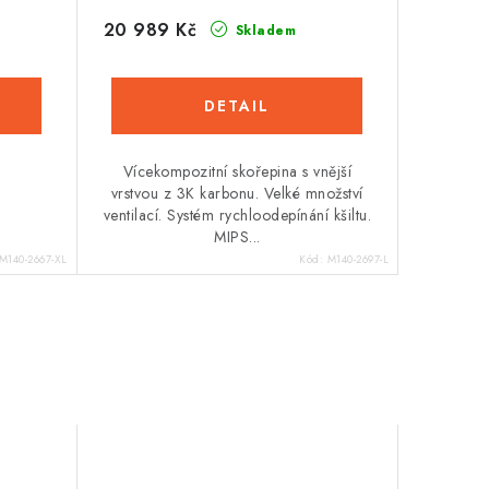
20 989 Kč
Skladem
Vícekompozitní skořepina s vnější
vrstvou z 3K karbonu. Velké množství
ventilací. Systém rychloodepínání kšiltu.
MIPS...
M140-2667-XL
Kód:
M140-2697-L