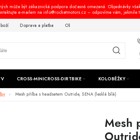
ených může být zákaznická podpora dočasně omezená. Objednávky vša
ontaktujte e-mailem na info@rocketmotors.cz – odpovíme vám, jakmile 
zboží
Doprava a platba
Obchodní podmínky
Podmínky oc
TV
CROSS-MINICROSS-DIRTBIKE
KOLOBĚŽKY
lby
Mesh přilba s headsetem Outride, SENA (lesklá bílá)
Mesh p
Outrid