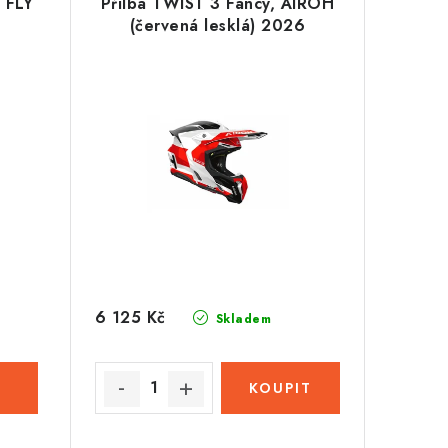
 FLY
Přilba TWIST 3 Fancy, AIROH
(červená lesklá) 2026
6 125 Kč
Skladem