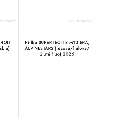
-M141-115-YS
Kód:
M140-2668-2XL
AIROH
Přilba SUPERTECH S-M10 ERA,
sklá)
ALPINESTARS (růžová/fialová/
žlutá fluo) 2026