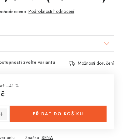
Podrobnosti hodnocení
eohodnoceno
Možnosti doručení
až –41 %
Kč
:
PŘIDAT DO KOŠÍKU
variantu
Značka:
SENA