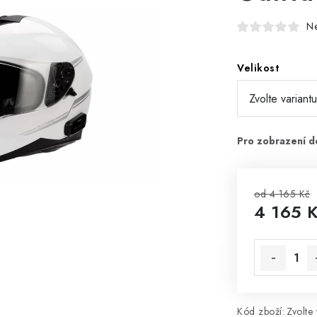
N
Velikost
od 4 165 Kč
4 165 
Měrná cena
Kód zboží:
Zvolte 