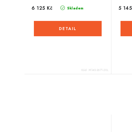
6 125 Kč
5 145
Skladem
Kód:
M140-2671-2XL