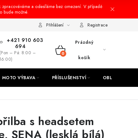
k zpracováváme a odesíláme bez omezení. V případě
to bude možné.
hrany osobních údajů
Návody na montáž
Přihlášení
Registrace
+421 910 603
Prázdný
694
(Pon – Pá: 8:00 –
NÁKUPNÍ
košík
16:00)
KOŠÍK
MOTO VÝBAVA
PŘÍSLUŠENSTVÍ
OBLEČENÍ
řilba s headsetem
e, SENA (lesklá bílá)