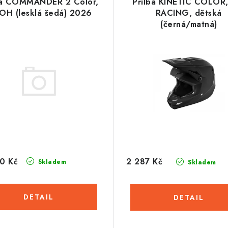
ba COMMANDER 2 Color,
Přilba KINETIC COLOR,
OH (lesklá šedá) 2026
RACING, dětská
(černá/matná)
0 Kč
2 287 Kč
Skladem
Skladem