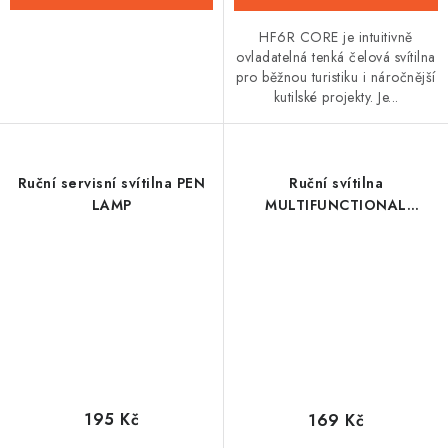
HF6R CORE je intuitivně
ovladatelná tenká čelová svítilna
pro běžnou turistiku i náročnější
kutilské projekty. Je...
Ruční servisní svítilna PEN
Ruční svítilna
LAMP
MULTIFUNCTIONAL
PORTABLE LIGHT
195 Kč
169 Kč