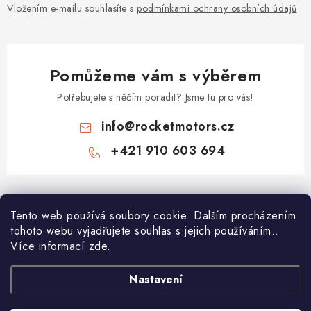
Vložením e-mailu souhlasíte s
podmínkami ochrany osobních údajů
Pomůžeme vám s výběrem
Potřebujete s něčím poradit? Jsme tu pro vás!
info
@
rocketmotors.cz
+421 910 603 694
Z
á
Tento web používá soubory cookie. Dalším procházením
Najdete nás
p
tohoto webu vyjadřujete souhlas s jejich používáním..
a
Více informací
zde
.
Informace pro vás
t
í
Moje objednávka
Nastavení
TOP kategorie
Kontakt