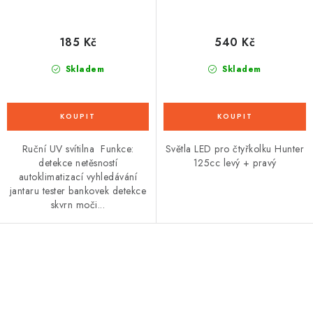
185 Kč
540 Kč
Skladem
Skladem
Ruční UV svítilna Funkce:
Světla LED pro čtyřkolku Hunter
detekce netěsností
125cc levý + pravý
autoklimatizací vyhledávání
jantaru tester bankovek detekce
skvrn moči...
O
v
l