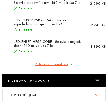
OBLEČENÍ
čelovka pracovní, dosvit 160 m, záruka 7 let
2 090 Kč
Skladem
TIP NA DÁRKY
LED LENSER P5R - ruční svítilna se
superledkou, dobíjecí, dosvit 240 m
2 745 Kč
NÁPLNĚ A KAPALINY
Skladem
NÁHRADNÍ DÍLY
LEDLENSER HF6R CORE - čelovka dobíjecí,
dosvit 160 m, záruka 7 let
1 890 Kč
MONTÁŽNÍ SLUŽBY
Skladem
Moje objednávka
Kontakt
Zobrazit více produktů
Reklamace a vrácení zboží
Doprava a platba
Obchodní podmínky
Podmínky ochrany osobních údajů
Návody na montáž
FILTROVAT PRODUKTY
V
Ř
DOPORUČUJEME
ý
a
p
z