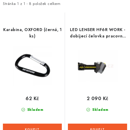
i
e
Stránka
1
z
1
-
8
položek celkem
s
n
p
í
r
p
Karabina, OXFORD (černá, 1
LED LENSER HF6R WORK -
o
r
ks)
dobíjecí čelovka pracovní,
dosvit 160 m, záruka 7 let
d
o
u
d
k
u
t
k
ů
t
ů
62 Kč
2 090 Kč
Skladem
Skladem