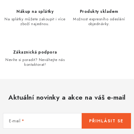
á
d
Nákup na splátky
Produkty skladem
a
Na splátky můžete zakoupit i více
Možnost expresního odeslání
zboží najednou.
objednávky.
c
í
p
r
Zákaznická podpora
v
Nevíte si poradit? Neváhejte nás
k
kontaktovat!
y
v
ý
p
Aktuální novinky a akce na váš e-mail
i
s
u
E-mail
PŘIHLÁSIT SE