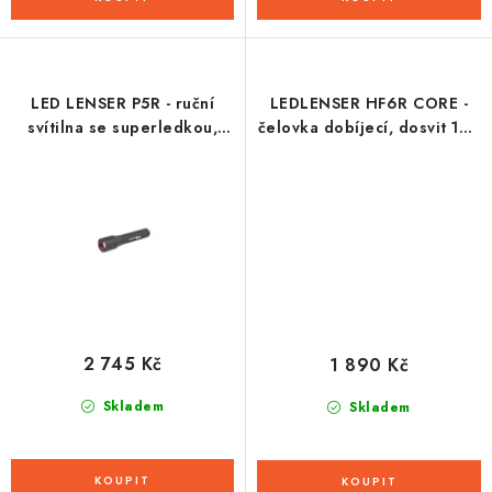
LED LENSER P5R - ruční
LEDLENSER HF6R CORE -
svítilna se superledkou,
čelovka dobíjecí, dosvit 160
dobíjecí, dosvit 240 m
m, záruka 7 let
2 745 Kč
1 890 Kč
Skladem
Skladem