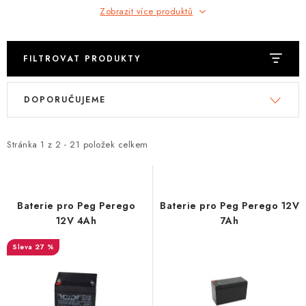
Zobrazit více produktů
FILTROVAT PRODUKTY
V
Ř
DOPORUČUJEME
ý
a
p
z
i
e
Stránka
1
z
2
-
21
položek celkem
s
n
p
í
r
p
Baterie pro Peg Perego
Baterie pro Peg Perego 12V
o
r
12V 4Ah
7Ah
d
o
27 %
u
d
k
u
t
k