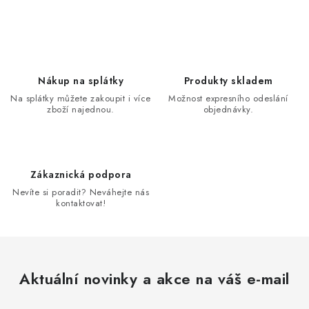
a
r
c
á
n
í
k
p
o
r
Nákup na splátky
Produkty skladem
v
v
Na splátky můžete zakoupit i více
Možnost expresního odeslání
á
k
zboží najednou.
objednávky.
n
y
í
v
ý
Zákaznická podpora
p
Nevíte si poradit? Neváhejte nás
i
kontaktovat!
s
u
Aktuální novinky a akce na váš e-mail