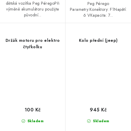
dětská vozítka Peg PéregoPři
Peg Pérego
výměně akumulátoru použijte
Parametry:Konektory: F1Napětí:
původní...
6 VKapacita: 7...
Držák motoru pro elektro
Kolo přední (jeep)
čtyřkolku
100 Kč
945 Kč
Skladem
Skladem