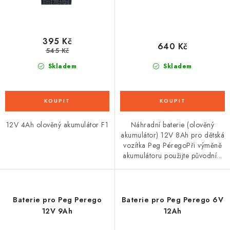
ů
t
ů
395 Kč
640 Kč
545 Kč
Skladem
Skladem
12V 4Ah olověný akumulátor F1
Náhradní baterie (olověný
akumulátor) 12V 8Ah pro dětská
vozítka Peg PéregoPři výměně
akumulátoru použijte původní...
Baterie pro Peg Perego
Baterie pro Peg Perego 6V
12V 9Ah
12Ah