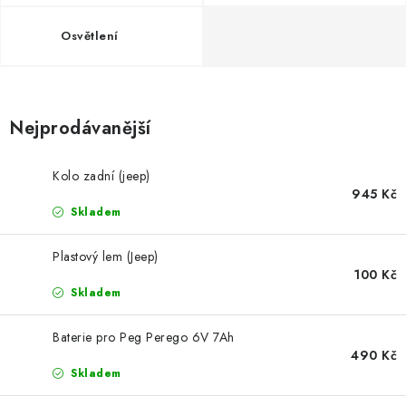
OBLEČENÍ
Osvětlení
TIP NA DÁRKY
NÁPLNĚ A KAPALINY
Nejprodávanější
NÁHRADNÍ DÍLY
Kolo zadní (jeep)
MONTÁŽNÍ SLUŽBY
945 Kč
Skladem
Moje objednávka
Kontakt
Reklamace a vrácení zboží
Plastový lem (Jeep)
Doprava a platba
Obchodní podmínky
100 Kč
Skladem
Podmínky ochrany osobních údajů
Návody na montáž
Baterie pro Peg Perego 6V 7Ah
490 Kč
Skladem