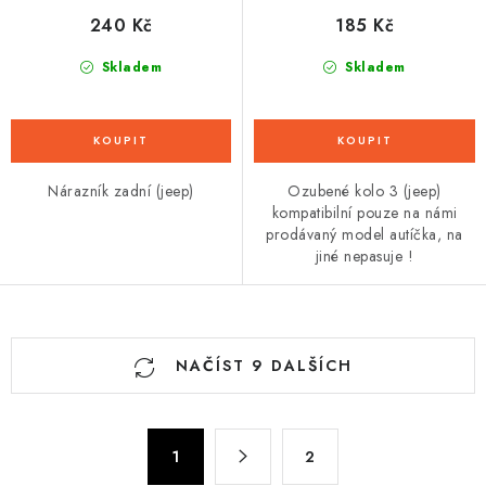
240 Kč
185 Kč
Skladem
Skladem
Nárazník zadní (jeep)
Ozubené kolo 3 (jeep)
kompatibilní pouze na námi
prodávaný model autíčka, na
jiné nepasuje !
O
NAČÍST 9 DALŠÍCH
v
l
á
S
d
1
2
t