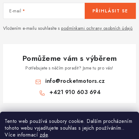
E-mail
PŘIHLÁSIT SE
Vložením e-mailu souhlasíte s
podmínkami ochrany osobních údajů
Pomůžeme vám s výběrem
Potřebujete s něčím poradit? Jsme tu pro vás!
info
@
rocketmotors.cz
+421 910 603 694
Z
á
Najdete nás
Tento web používá soubory cookie. Dalším procházením
p
tohoto webu vyjadřujete souhlas s jejich používáním..
a
Více informací
zde
.
Informace pro vás