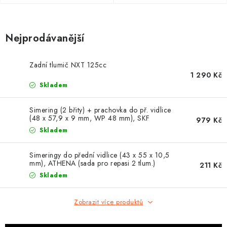
OBLEČENÍ
TIP NA DÁRKY
Nejprodávanější
NÁPLNĚ A KAPALINY
Zadní tlumič NXT 125cc
1 290 Kč
NÁHRADNÍ DÍLY
Skladem
MONTÁŽNÍ SLUŽBY
Simering (2 břity) + prachovka do př. vidlice
(48 x 57,9 x 9 mm, WP 48 mm), SKF
979 Kč
Skladem
Moje objednávka
Kontakt
Reklamace a vrácení zboží
Doprava a platba
Obchodní podmínky
Simeringy do přední vidlice (43 x 55 x 10,5
mm), ATHENA (sada pro repasi 2 tlum.)
211 Kč
Podmínky ochrany osobních údajů
Návody na montáž
Skladem
Zobrazit více produktů