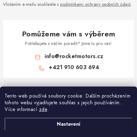
Vložením e-mailu souhlasíte s
podmínkami ochrany osobních údajů
Pomůžeme vám s výběrem
Potřebujete s něčím poradit? Jsme tu pro vás!
info
@
rocketmotors.cz
+421 910 603 694
Z
á
Najdete nás
Tento web používá soubory cookie. Dalším procházením
p
tohoto webu vyjadřujete souhlas s jejich používáním..
a
Více informací
zde
.
Informace pro vás
t
í
Moje objednávka
Nastavení
TOP kategorie
Kontakt