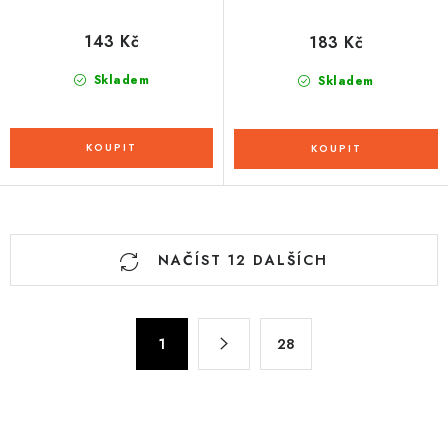
143 Kč
183 Kč
Skladem
Skladem
O
NAČÍST 12 DALŠÍCH
v
l
á
S
d
1
28
t
a
r
c
á
n
í