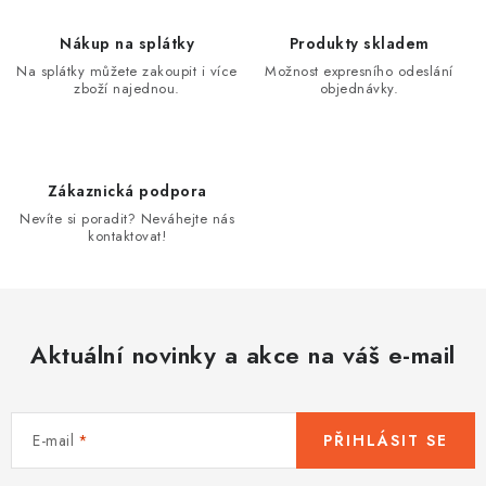
k
p
o
r
Nákup na splátky
Produkty skladem
v
v
Na splátky můžete zakoupit i více
Možnost expresního odeslání
á
k
zboží najednou.
objednávky.
n
y
í
v
ý
Zákaznická podpora
p
Nevíte si poradit? Neváhejte nás
i
kontaktovat!
s
u
Aktuální novinky a akce na váš e-mail
E-mail
PŘIHLÁSIT SE