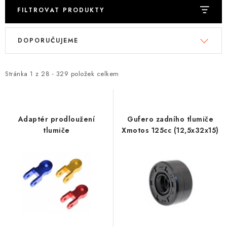
FILTROVAT PRODUKTY
V
Ř
DOPORUČUJEME
ý
a
p
z
i
e
Stránka
1
z
28
-
329
položek celkem
s
n
p
í
r
p
Adaptér prodloužení
Gufero zadního tlumiče
o
r
tlumiče
Xmotos 125cc (12,5x32x15)
d
o
u
d
k
u
t
k
ů
t
ů