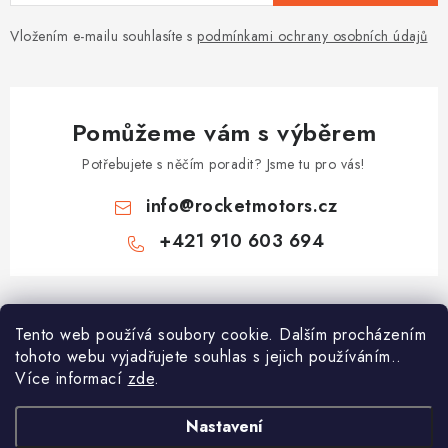
Vložením e-mailu souhlasíte s
podmínkami ochrany osobních údajů
Pomůžeme vám s výběrem
Potřebujete s něčím poradit? Jsme tu pro vás!
info
@
rocketmotors.cz
+421 910 603 694
Z
á
Tento web používá soubory cookie. Dalším procházením
Najdete nás
p
tohoto webu vyjadřujete souhlas s jejich používáním..
a
Více informací
zde
.
Informace pro vás
t
í
Moje objednávka
Nastavení
TOP kategorie