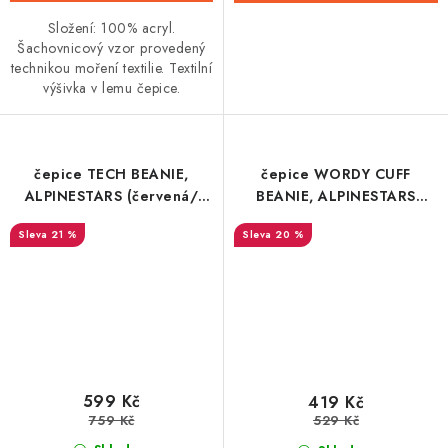
Složení: 100% acryl.
Šachovnicový vzor provedený
technikou moření textilie. Textilní
výšivka v lemu čepice.
čepice TECH BEANIE,
čepice WORDY CUFF
ALPINESTARS (červená/
BEANIE, ALPINESTARS
černá)
(modrá/červená)
21 %
20 %
599 Kč
419 Kč
759 Kč
529 Kč