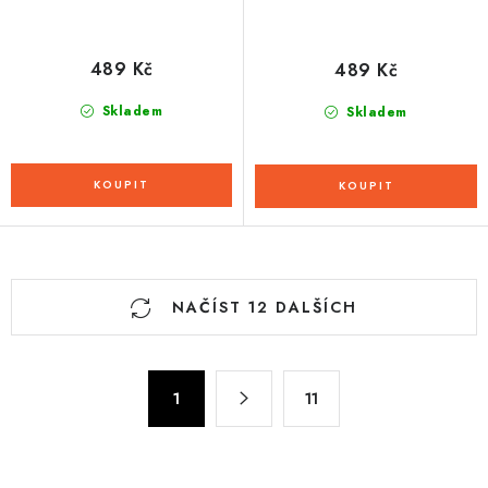
489 Kč
489 Kč
Skladem
Skladem
O
NAČÍST 12 DALŠÍCH
v
l
á
S
d
1
11
t
a
r
c
á
n