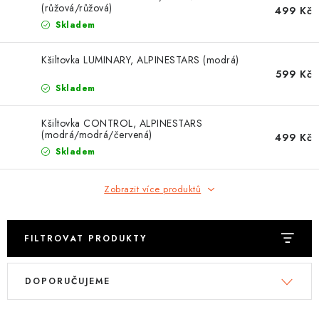
OBLEČENÍ
(růžová/růžová)
499 Kč
Skladem
TIP NA DÁRKY
Kšiltovka LUMINARY, ALPINESTARS (modrá)
599 Kč
NÁPLNĚ A KAPALINY
Skladem
NÁHRADNÍ DÍLY
Kšiltovka CONTROL, ALPINESTARS
(modrá/modrá/červená)
499 Kč
MONTÁŽNÍ SLUŽBY
Skladem
Moje objednávka
Kontakt
Zobrazit více produktů
Reklamace a vrácení zboží
Doprava a platba
Obchodní podmínky
Podmínky ochrany osobních údajů
Návody na montáž
FILTROVAT PRODUKTY
V
Ř
DOPORUČUJEME
ý
a
p
z