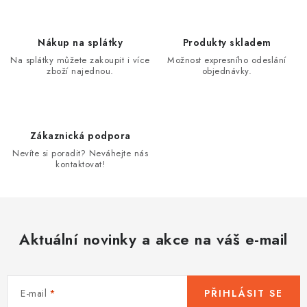
í
k
p
o
r
Nákup na splátky
Produkty skladem
v
v
Na splátky můžete zakoupit i více
Možnost expresního odeslání
á
k
zboží najednou.
objednávky.
n
y
í
v
ý
Zákaznická podpora
p
Nevíte si poradit? Neváhejte nás
i
kontaktovat!
s
u
Aktuální novinky a akce na váš e-mail
E-mail
PŘIHLÁSIT SE