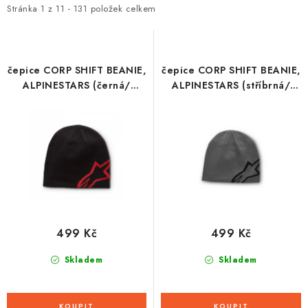
i
e
Stránka
1
z
11
-
131
položek celkem
s
n
p
í
r
p
čepice CORP SHIFT BEANIE,
čepice CORP SHIFT BEANIE,
o
r
ALPINESTARS (černá/
ALPINESTARS (stříbrná/
červená)
černá)
d
o
u
d
k
u
t
k
ů
t
ů
499 Kč
499 Kč
Skladem
Skladem