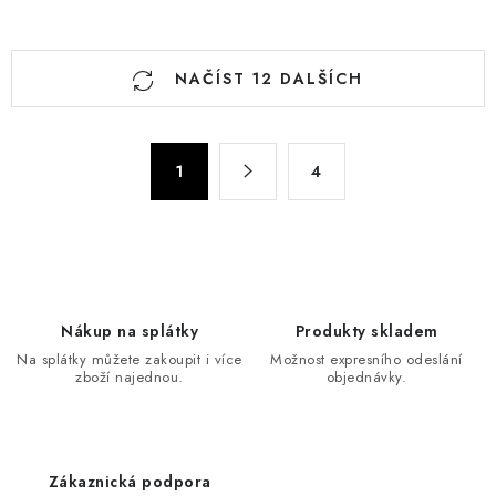
O
NAČÍST 12 DALŠÍCH
v
l
á
S
d
1
4
t
a
r
c
á
n
í
k
p
o
r
Nákup na splátky
Produkty skladem
v
v
Na splátky můžete zakoupit i více
Možnost expresního odeslání
á
k
zboží najednou.
objednávky.
n
y
í
v
ý
Zákaznická podpora
p