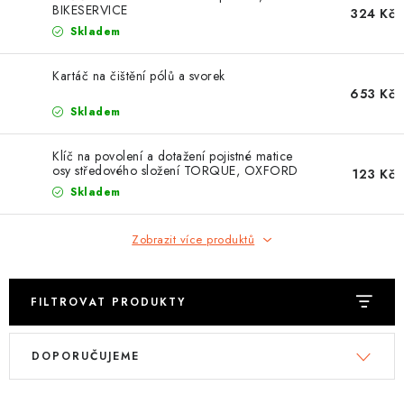
OBLEČENÍ
BIKESERVICE
324 Kč
Skladem
TIP NA DÁRKY
Kartáč na čištění pólů a svorek
653 Kč
NÁPLNĚ A KAPALINY
Skladem
NÁHRADNÍ DÍLY
Klíč na povolení a dotažení pojistné matice
osy středového složení TORQUE, OXFORD
123 Kč
(pro systém SHIMANO HOLLOWTECH II)
MONTÁŽNÍ SLUŽBY
Skladem
Moje objednávka
Kontakt
Zobrazit více produktů
Reklamace a vrácení zboží
Doprava a platba
Obchodní podmínky
Podmínky ochrany osobních údajů
Návody na montáž
FILTROVAT PRODUKTY
V
Ř
DOPORUČUJEME
ý
a
p
z