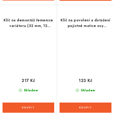
Klíč na demontáž řemenice
Klíč na povolení a dotažení
variátoru (32 mm, 12
pojistné matice osy
drážek)
středového složení
TORQUE, OXFORD (pro
systém SHIMANO
HOLLOWTECH II)
217 Kč
123 Kč
Skladem
Skladem