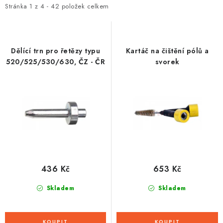
i
e
Stránka
1
z
4
-
42
položek celkem
s
n
p
í
r
p
Dělící trn pro řetězy typu
Kartáč na čištění pólů a
o
r
520/525/530/630, ČZ - ČR
svorek
d
o
u
d
k
u
t
k
ů
t
ů
436 Kč
653 Kč
Skladem
Skladem