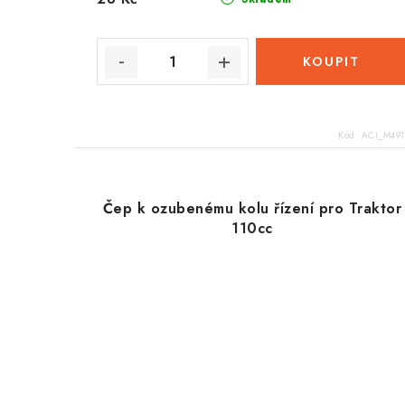
ů
Kód:
ACI_M491
Čep k ozubenému kolu řízení pro Traktor
110cc