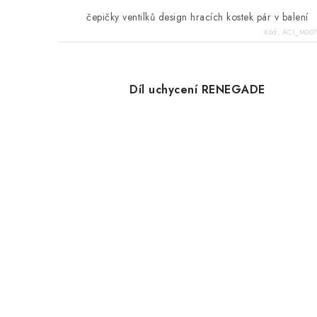
čepičky ventilků design hracích kostek pár v balení
Kód:
ACI_M007
Díl uchycení RENEGADE