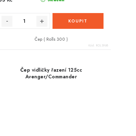
Skladem
Čep ( Rolls 300 )
Kód:
ROLS968
Čep vidličky řazení 125cc
Avenger/Commander