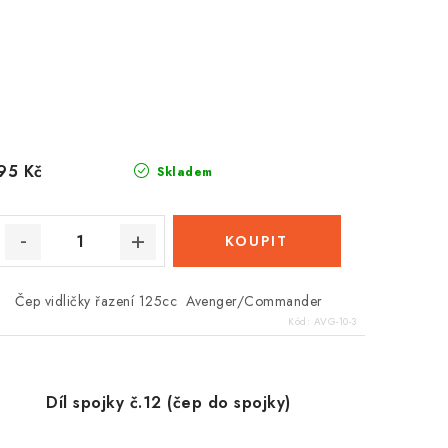
95 Kč
Skladem
Čep vidličky řazení 125cc Avenger/Commander
Kód:
AVG-10-3
Díl spojky č.12 (čep do spojky)