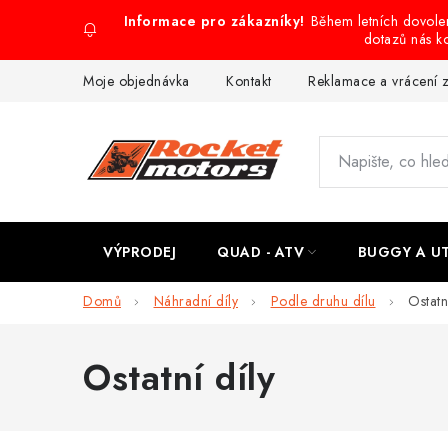
Přejít
Během letních dovol
na
dotazů nás k
obsah
Moje objednávka
Kontakt
Reklamace a vrácení 
VÝPRODEJ
QUAD - ATV
BUGGY A U
Domů
Náhradní díly
Podle druhu dílu
Ostatn
Ostatní díly