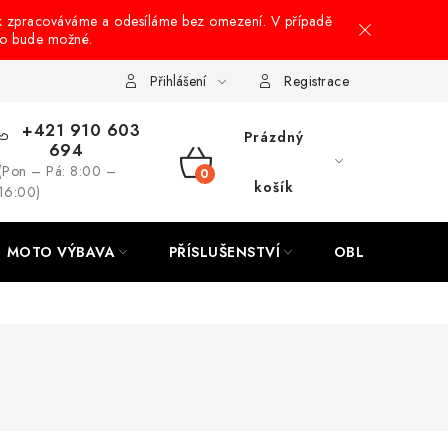
k zpracováváme a odesíláme bez omezení. V případě
to bude možné.
hrany osobních údajů
Návody na montáž
Přihlášení
Registrace
+421 910 603
Prázdný
694
(Pon – Pá: 8:00 –
NÁKUPNÍ
košík
16:00)
KOŠÍK
MOTO VÝBAVA
PŘÍSLUŠENSTVÍ
OBLEČENÍ