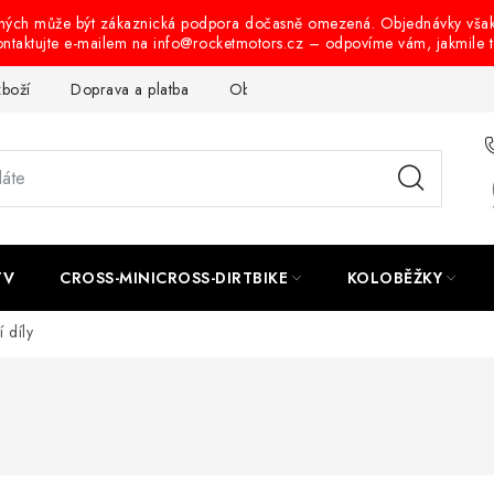
ených může být zákaznická podpora dočasně omezená. Objednávky vša
ontaktujte e-mailem na info@rocketmotors.cz – odpovíme vám, jakmile 
zboží
Doprava a platba
Obchodní podmínky
Podmínky oc
TV
CROSS-MINICROSS-DIRTBIKE
KOLOBĚŽKY
í díly