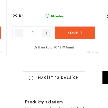
29 Kč
Skladem
Drát na kolo 10" (104mm)
0303
Kód:
KD005
S
NAČÍST 12 DALŠÍCH
t
r
á
n
Produkty skladem