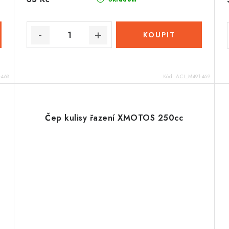
-468
Kód:
ACI_M491-469
Čep kulisy řazení XMOTOS 250cc