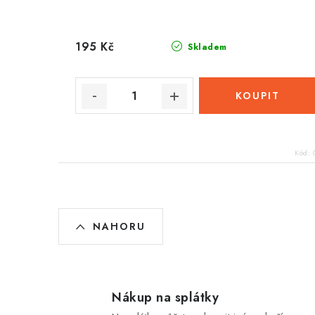
195 Kč
Skladem
Kód:
O
NAHORU
v
l
á
Nákup na splátky
d