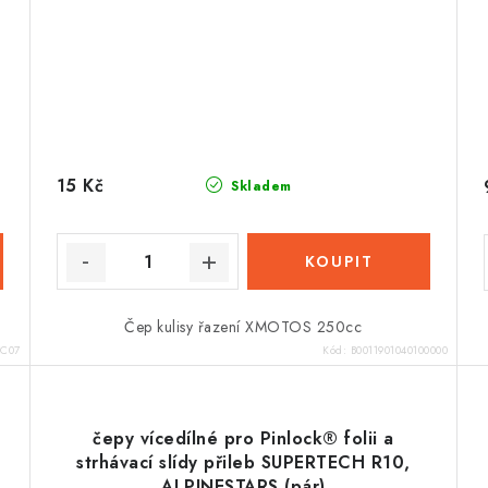
15 Kč
Skladem
Čep kulisy řazení XMOTOS 250cc
ZC07
Kód:
B0011901040100000
čepy vícedílné pro Pinlock® folii a
strhávací slídy přileb SUPERTECH R10,
ALPINESTARS (pár)