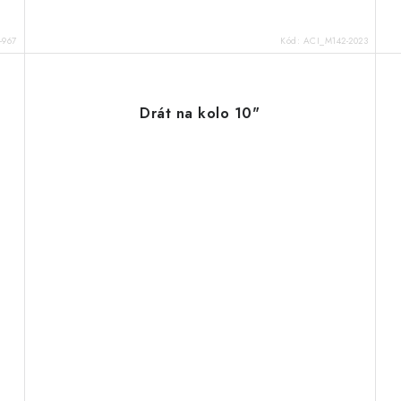
-967
Kód:
ACI_M142-2023
Drát na kolo 10"