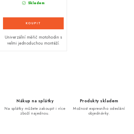
Skladem
Univerzální měřič motohodin s
velmi jednoduchou montáží.
O
v
l
á
d
Nákup na splátky
Produkty skladem
a
Na splátky můžete zakoupit i více
Možnost expresního odeslání
zboží najednou.
objednávky.
c
í
p