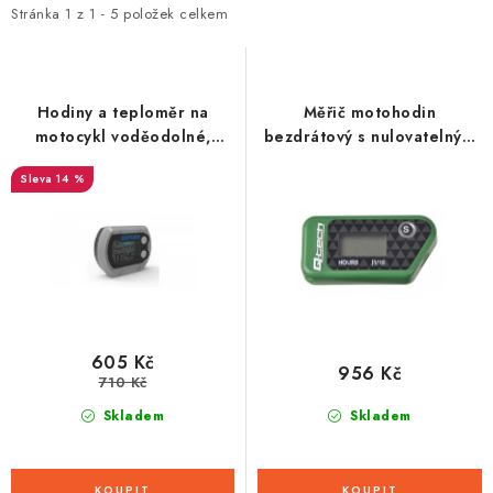
i
e
Stránka
1
z
1
-
5
položek celkem
s
n
p
í
r
p
Hodiny a teploměr na
Měřič motohodin
o
r
motocykl voděodolné,
bezdrátový s nulovatelným
OXFORD (stříbrná)
počítadlem, Q-TECH
d
o
14 %
(zelený)
u
d
k
u
t
k
ů
t
ů
605 Kč
956 Kč
710 Kč
Skladem
Skladem