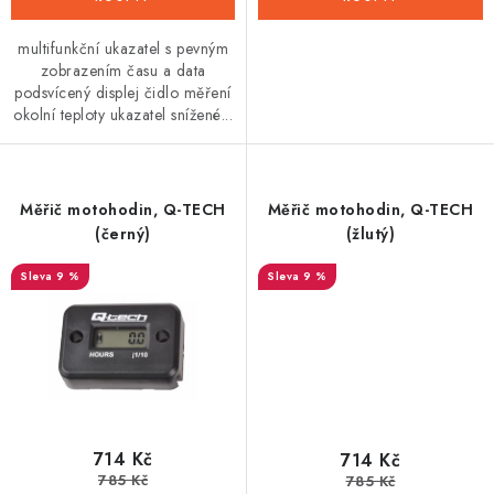
multifunkční ukazatel s pevným
zobrazením času a data
podsvícený displej čidlo měření
okolní teploty ukazatel snížené...
Měřič motohodin, Q-TECH
Měřič motohodin, Q-TECH
(černý)
(žlutý)
9 %
9 %
714 Kč
714 Kč
785 Kč
785 Kč