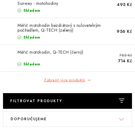
OBLEČENÍ
Sunway - motohodiny
495 Kč
Skladem
TIP NA DÁRKY
Měřič motohodin bezdrátový s nulovatelným
počítadlem, Q-TECH (zelený)
956 Kč
NÁPLNĚ A KAPALINY
Skladem
NÁHRADNÍ DÍLY
Měřič motohodin, Q-TECH (černý)
785 Kč
714 Kč
MONTÁŽNÍ SLUŽBY
Skladem
Moje objednávka
Kontakt
Zobrazit více produktů
Reklamace a vrácení zboží
Doprava a platba
Obchodní podmínky
Podmínky ochrany osobních údajů
Návody na montáž
FILTROVAT PRODUKTY
V
Ř
DOPORUČUJEME
ý
a
p
z