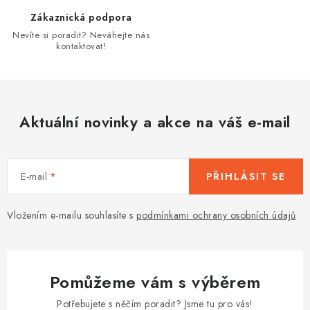
r
Zákaznická podpora
v
Nevíte si poradit? Neváhejte nás
k
kontaktovat!
y
v
ý
p
Aktuální novinky a akce na váš e-mail
i
s
u
E-mail
PŘIHLÁSIT SE
Vložením e-mailu souhlasíte s
podmínkami ochrany osobních údajů
Pomůžeme vám s výběrem
Potřebujete s něčím poradit? Jsme tu pro vás!