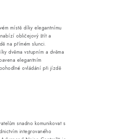
svém místě díky elegantnímu
abízí obličejový štít a
zdě na přímém slunci.
 díky dvěma vstupním a dvěma
ybavena elegantním
 pohodlné ovládání při jízdě
vatelům snadno komunikovat s
dnictvím integrovaného