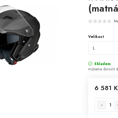
(matná
N
Velikost
Skladem
6 581 
Měrná cena