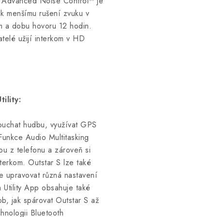
ii Advanced Noise Control™ je
e k menšímu rušení zvuku v
m a dobu hovoru 12 hodin.
telé užijí interkom v HD
ility:
louchat hudbu, využívat GPS
 Funkce Audio Multitasking
u z telefonu a zároveň si
terkom. Outstar S lze také
je upravovat různá nastavení
 Utility App obsahuje také
b, jak spárovat Outstar S až
hnologii Bluetooth