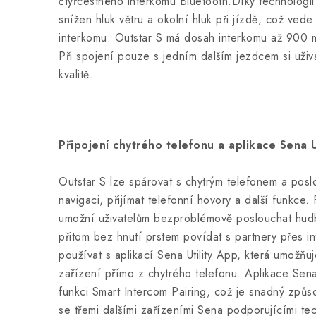
čtyřcestného interkomu Bluetooth.Díky technolog
snížen hluk větru a okolní hluk při jízdě, což ved
interkomu. Outstar S má dosah interkomu až 900 
Při spojení pouze s jedním dalším jezdcem si uživa
kvalitě.
Připojení chytrého telefonu a aplikace Sena Ut
Outstar S lze spárovat s chytrým telefonem a pos
navigaci, přijímat telefonní hovory a další funkce.
umožní uživatelům bezproblémově poslouchat hudb
přitom bez hnutí prstem povídat s partnery přes in
používat s aplikací Sena Utility App, která umožňu
zařízení přímo z chytrého telefonu. Aplikace Sena
funkci Smart Intercom Pairing, což je snadný způso
se třemi dalšími zařízeními Sena podporujícími tec