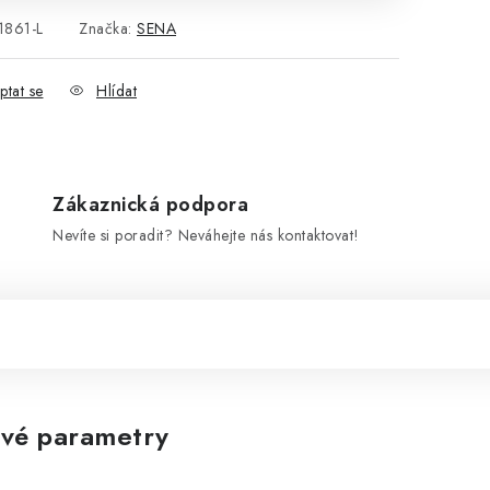
1861-L
Značka:
SENA
ptat se
Hlídat
Zákaznická podpora
Nevíte si poradit? Neváhejte nás kontaktovat!
vé parametry