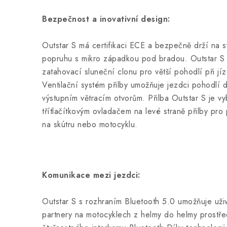
Bezpečnost a inovativní design:
Outstar S má certifikaci ECE a bezpečně drží na 
popruhu s mikro západkou pod bradou. Outstar S n
zatahovací sluneční clonu pro větší pohodlí při jí
Ventilační systém přilby umožňuje jezdci pohodlí
výstupním větracím otvorům. Přilba Outstar S je v
třítlačítkovým ovladačem na levé straně přilby pro
na skútru nebo motocyklu.
Komunikace mezi jezdci:
Outstar S s rozhraním Bluetooth 5.0 umožňuje uži
partnery na motocyklech z helmy do helmy prostře