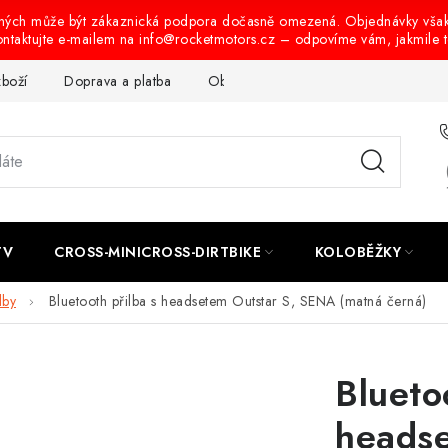
ených může být zákaznická podpora dočasně omezená. Objednávky vša
ontaktujte e-mailem na info@rocketmotors.cz – odpovíme vám, jakmile 
zboží
Doprava a platba
Obchodní podmínky
Podmínky oc
TV
CROSS-MINICROSS-DIRTBIKE
KOLOBĚŽKY
lby
Bluetooth přilba s headsetem Outstar S, SENA (matná černá)
Blueto
heads