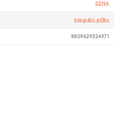
SENA
Integrální přilby
8809629524971