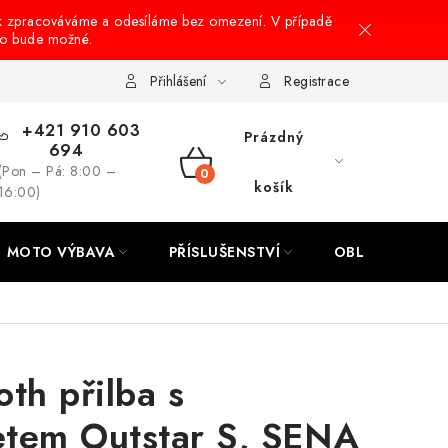
k zpracováváme a odesíláme bez omezení. V případě
to bude možné.
hrany osobních údajů
Návody na montáž
Přihlášení
Registrace
+421 910 603
Prázdný
694
(Pon – Pá: 8:00 –
NÁKUPNÍ
košík
16:00)
KOŠÍK
MOTO VÝBAVA
PŘÍSLUŠENSTVÍ
OBLEČENÍ
oth přilba s
etem Outstar S, SENA