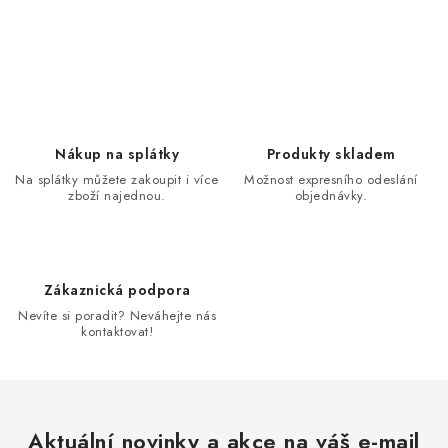
O
v
l
á
d
Nákup na splátky
Produkty skladem
a
Na splátky můžete zakoupit i více
Možnost expresního odeslání
zboží najednou.
objednávky.
c
í
p
r
Zákaznická podpora
v
Nevíte si poradit? Neváhejte nás
k
kontaktovat!
y
v
ý
p
Aktuální novinky a akce na váš e-mail