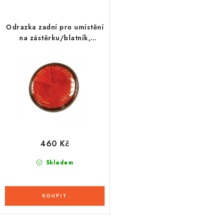
Odrazka zadní pro umístění
na zástěrku/blatník,
OXFORD (červená,
obchodní balení 10ks)
460 Kč
Skladem