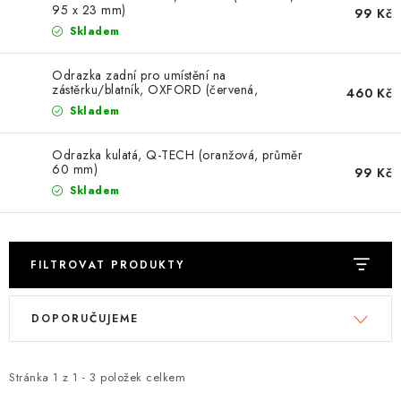
OBLEČENÍ
95 x 23 mm)
99 Kč
Skladem
TIP NA DÁRKY
Odrazka zadní pro umístění na
zástěrku/blatník, OXFORD (červená,
460 Kč
NÁPLNĚ A KAPALINY
obchodní balení 10ks)
Skladem
NÁHRADNÍ DÍLY
Odrazka kulatá, Q-TECH (oranžová, průměr
60 mm)
99 Kč
MONTÁŽNÍ SLUŽBY
Skladem
Moje objednávka
Kontakt
Reklamace a vrácení zboží
Doprava a platba
FILTROVAT PRODUKTY
Obchodní podmínky
Podmínky ochrany osobních údajů
Návody na montáž
V
Ř
DOPORUČUJEME
ý
a
p
z
i
e
Stránka
1
z
1
-
3
položek celkem