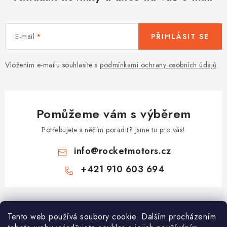
i
s
u
E-mail
PŘIHLÁSIT SE
Vložením e-mailu souhlasíte s
podmínkami ochrany osobních údajů
Pomůžeme vám s výběrem
Potřebujete s něčím poradit? Jsme tu pro vás!
info
@
rocketmotors.cz
+421 910 603 694
Z
á
Najdete nás
Tento web používá soubory cookie. Dalším procházením
p