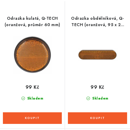
s
n
p
í
r
p
Odrazka kulatá, Q-TECH
Odrazka obdélníková, Q-
o
r
(oranžová, průměr 60 mm)
TECH (oranžová, 95 x 23
mm)
d
o
u
d
k
u
t
k
ů
t
ů
99 Kč
99 Kč
Skladem
Skladem