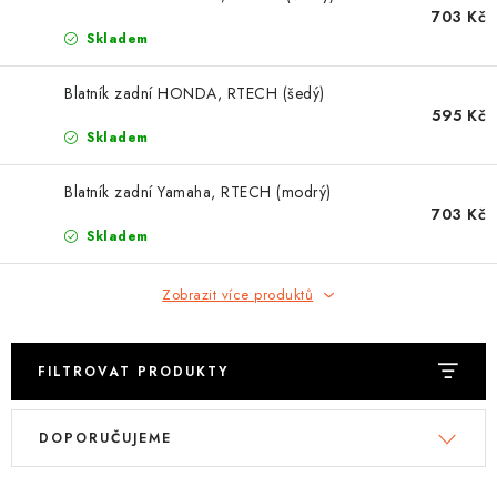
OBLEČENÍ
703 Kč
Skladem
TIP NA DÁRKY
Blatník zadní HONDA, RTECH (šedý)
595 Kč
NÁPLNĚ A KAPALINY
Skladem
NÁHRADNÍ DÍLY
Blatník zadní Yamaha, RTECH (modrý)
703 Kč
MONTÁŽNÍ SLUŽBY
Skladem
Moje objednávka
Kontakt
Zobrazit více produktů
Reklamace a vrácení zboží
Doprava a platba
Obchodní podmínky
Podmínky ochrany osobních údajů
Návody na montáž
FILTROVAT PRODUKTY
V
Ř
DOPORUČUJEME
ý
a
p
z