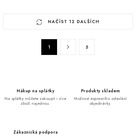
O
NAČÍST 12 DALŠÍCH
v
l
á
S
d
1
5
t
a
r
c
á
n
í
k
p
o
r
Nákup na splátky
Produkty skladem
v
v
Na splátky můžete zakoupit i více
Možnost expresního odeslání
á
k
zboží najednou.
objednávky.
n
y
í
v
ý
Zákaznická podpora
p