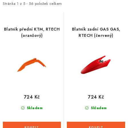
i
e
Stránka
1
z
5
-
56
položek celkem
s
n
p
í
r
p
Blatník přední KTM, RTECH
Blatník zadní GAS GAS,
o
r
(oranžový)
RTECH (červený)
d
o
u
d
k
u
t
k
ů
t
ů
724 Kč
724 Kč
Skladem
Skladem