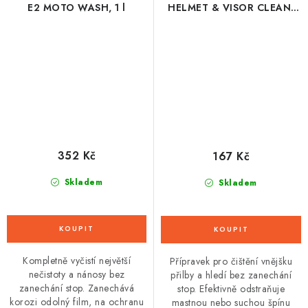
E2 MOTO WASH, 1 l
HELMET & VISOR CLEAN,
250 ml
352 Kč
167 Kč
Skladem
Skladem
Kompletně vyčistí největší
Přípravek pro čištění vnějšku
nečistoty a nánosy bez
přilby a hledí bez zanechání
zanechání stop. Zanechává
stop. Efektivně odstraňuje
korozi odolný film, na ochranu
mastnou nebo suchou špínu