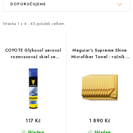
V
Ř
DOPORUČUJEME
ý
a
p
z
i
e
Stránka
1
z
4
-
45
položek celkem
s
n
p
í
r
p
COYOTE Glykosol aerosol
Meguiar's Supreme Shine
o
r
rozmrazovač skiel se
Microfiber Towel - ručník z
škrabkou 300 ml
mikrovlákna 60x40 cm
d
o
(balení 12 ks)
u
d
k
u
t
k
ů
t
ů
117 Kč
1 890 Kč
Skladem
Skladem