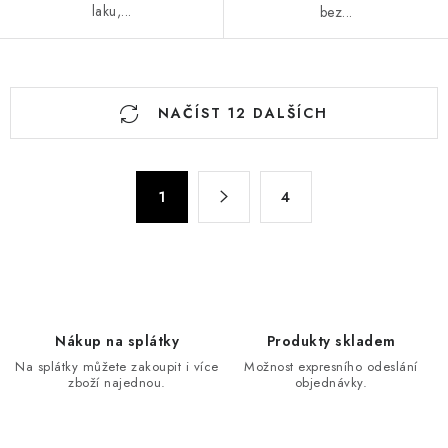
laku,...
bez...
O
NAČÍST 12 DALŠÍCH
v
l
á
S
d
1
4
t
a
r
c
á
n
í
k
p
o
r
Nákup na splátky
Produkty skladem
v
v
Na splátky můžete zakoupit i více
Možnost expresního odeslání
á
k
zboží najednou.
objednávky.
n
y
í
v