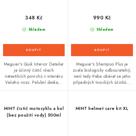
348 Kč
990 Kč
Skladem
Skladem
Meguiar's Quik Interior Detailer
Meguiar's Shampoo Plus je
je účinný čistič všech
zcela biologicky odbouratelný,
netextilních povrchů v interiéru
není tedy třeba obávat se jeho
Vašeho vozu. Palubní deska,...
případných toxických účinků....
MINT čistič motocyklu a kol
MINT helmet care kit XL
(bez použití vody) 500ml