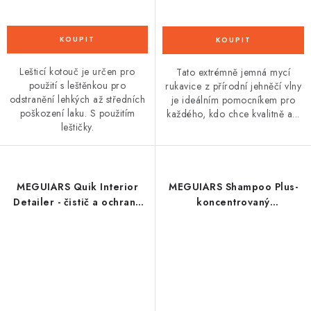
Lešticí kotouč je určen pro
Tato extrémně jemná mycí
použití s leštěnkou pro
rukavice z přírodní jehněčí vlny
odstranění lehkých až středních
je ideálním pomocníkem pro
poškození laku. S použitím
každého, kdo chce kvalitně a...
leštičky.
MEGUIARS Quik Interior
MEGUIARS Shampoo Plus-
Detailer - čistič a ochrana
koncentrovaný
interieru 473 ml
profesionální autošampon
3,78 l