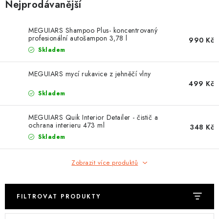
OBLEČENÍ
Nejprodávanější
TIP NA DÁRKY
MEGUIARS Shampoo Plus- koncentrovaný
profesionální autošampon 3,78 l
990 Kč
Skladem
NÁPLNĚ A KAPALINY
MEGUIARS mycí rukavice z jehněčí vlny
NÁHRADNÍ DÍLY
499 Kč
Skladem
MONTÁŽNÍ SLUŽBY
MEGUIARS Quik Interior Detailer - čistič a
ochrana interieru 473 ml
348 Kč
Moje objednávka
Kontakt
Reklamace a vrácení zboží
Skladem
Doprava a platba
Obchodní podmínky
Podmínky ochrany osobních údajů
Návody na montáž
Zobrazit více produktů
FILTROVAT PRODUKTY