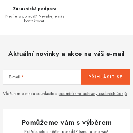
ý
Zákaznická podpora
p
Nevíte si poradit? Neváhejte nás
i
kontaktovat!
s
u
Aktuální novinky a akce na váš e-mail
E-mail
PŘIHLÁSIT SE
Vložením e-mailu souhlasíte s
podmínkami ochrany osobních údajů
Pomůžeme vám s výběrem
Potřebujete s něčím poradit? Jsme tu pro vás!