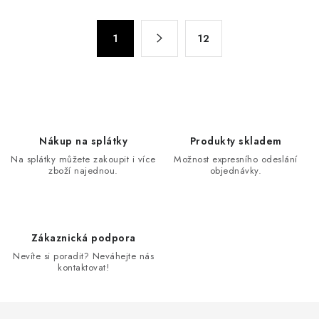
l
á
S
d
1
12
t
a
r
c
á
n
í
k
p
o
r
Nákup na splátky
Produkty skladem
v
v
Na splátky můžete zakoupit i více
Možnost expresního odeslání
á
k
zboží najednou.
objednávky.
n
y
í
v
ý
Zákaznická podpora
p
Nevíte si poradit? Neváhejte nás
i
kontaktovat!
s
u