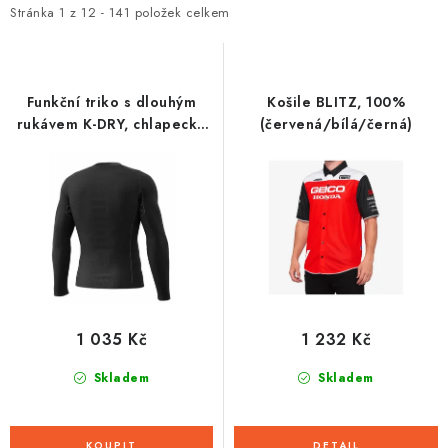
i
e
Stránka
1
z
12
-
141
položek celkem
s
n
p
í
r
p
Funkční triko s dlouhým
Košile BLITZ, 100%
o
r
rukávem K-DRY, chlapecké
(červená/bílá/černá)
TECSO (černá)
d
o
u
d
k
u
t
k
ů
t
ů
1 035 Kč
1 232 Kč
Skladem
Skladem