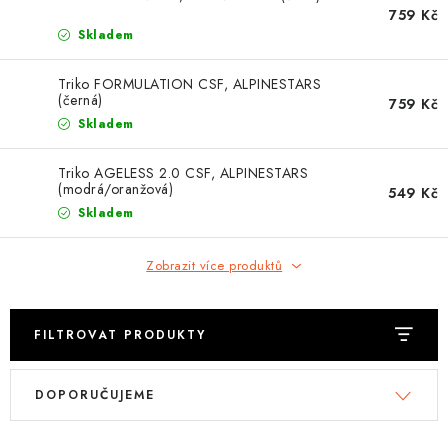
OBLEČENÍ
759 Kč
Skladem
TIP NA DÁRKY
Triko FORMULATION CSF, ALPINESTARS
(černá)
759 Kč
NÁPLNĚ A KAPALINY
Skladem
NÁHRADNÍ DÍLY
Triko AGELESS 2.0 CSF, ALPINESTARS
(modrá/oranžová)
549 Kč
MONTÁŽNÍ SLUŽBY
Skladem
Moje objednávka
Kontakt
Zobrazit více produktů
Reklamace a vrácení zboží
Doprava a platba
Obchodní podmínky
Podmínky ochrany osobních údajů
Návody na montáž
FILTROVAT PRODUKTY
V
Ř
DOPORUČUJEME
ý
a
p
z