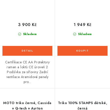
3 900 Kč
1 949 Kč
Skladem
Skladem
Certifikace CE AA Protektory
ramen a loktů CE úroveň 2
Podšívka ze síťoviny Zadní
ventilace Aramidové panely
pro...
MOTO triko černé, Cassida
Triko 100% STAMPS dětské,
+ Q-tech + Ayrton
černá