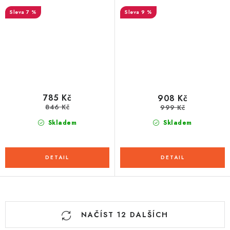
7 %
9 %
785 Kč
908 Kč
846 Kč
999 Kč
Skladem
Skladem
O
NAČÍST 12 DALŠÍCH
v