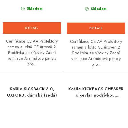
Skladem
Skladem
Certifikace CE AA Protektory
Certifikace CE AA Protektory
ramen a loktů CE úroveň 2
ramen a loktů CE úroveň 2
Podšívka ze síťoviny Zadní
Podšívka ze síťoviny Zadní
ventilace Aramidové panely
ventilace Aramidové panely
pro...
pro...
Košile KICKBACK 3.0,
Košile KICKBACK CHESKER
OXFORD, dámská (šedá)
s kevlar podšívkou,
OXFORD (zelená khaki)