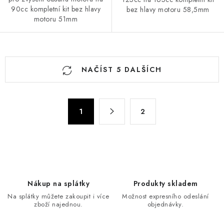
90cc kompletní kit bez hlavy
bez hlavy motoru 58,5mm
motoru 51mm
O
NAČÍST 5 DALŠÍCH
v
l
á
S
d
1
2
t
a
r
c
á
n
í
k
p
o
r
Nákup na splátky
Produkty skladem
v
v
Na splátky můžete zakoupit i více
Možnost expresního odeslání
á
k
zboží najednou.
objednávky.
n
y
í