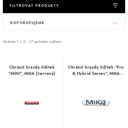
FILTROVAT PRODUKTY
V
Ř
DOPORUČUJEME
ý
a
p
z
i
e
Stránka
1
z
2
-
17
položek celkem
s
n
p
í
r
p
Chránič hrazdy řídítek
Chránič hrazdy řídítek "Pro
o
r
"MINI", MIKA (červený)
& Hybrid Series", MIKA
(bílá)
d
o
u
d
k
u
t
k
ů
t
ů