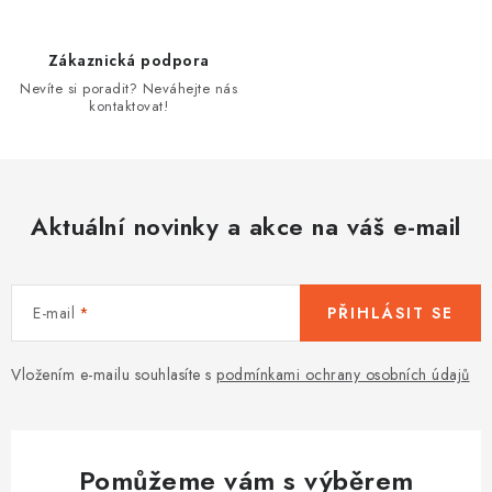
v
ý
Zákaznická podpora
p
Nevíte si poradit? Neváhejte nás
i
kontaktovat!
s
u
Aktuální novinky a akce na váš e-mail
E-mail
PŘIHLÁSIT SE
Vložením e-mailu souhlasíte s
podmínkami ochrany osobních údajů
Pomůžeme vám s výběrem