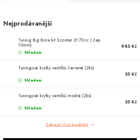
OBLEČENÍ
TIP NA DÁRKY
Nejprodávanější
NÁPLNĚ A KAPALINY
Tuning Big Bore kit Scooter 2t 70cc ( čep
10mm)
985 Kč
NÁHRADNÍ DÍLY
Skladem
MONTÁŽNÍ SLUŽBY
Tuningové krytky ventilků červené (2ks)
55 Kč
Skladem
Moje objednávka
Kontakt
Reklamace a vrácení zboží
Doprava a platba
Obchodní podmínky
Tuningové krytky ventilků modré (2ks)
55 Kč
Podmínky ochrany osobních údajů
Návody na montáž
Skladem
Zobrazit více produktů