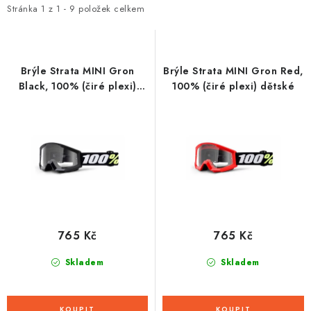
i
e
Stránka
1
z
1
-
9
položek celkem
s
n
p
í
r
p
Brýle Strata MINI Gron
Brýle Strata MINI Gron Red,
o
r
Black, 100% (čiré plexi)
100% (čiré plexi) dětské
dětské
d
o
u
d
k
u
t
k
ů
t
ů
765 Kč
765 Kč
Skladem
Skladem