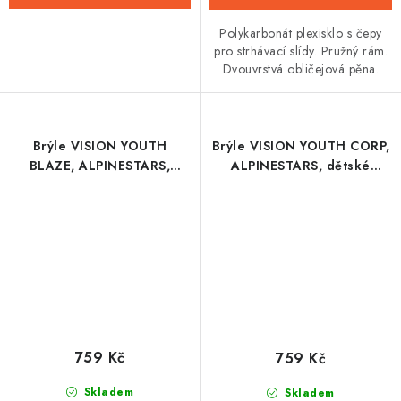
Polykarbonát plexisklo s čepy
pro strhávací slídy. Pružný rám.
Dvouvrstvá obličejová pěna.
Brýle VISION YOUTH
Brýle VISION YOUTH CORP,
BLAZE, ALPINESTARS,
ALPINESTARS, dětské
dětské (modrá, čiré plexi)
(oranžová, čiré plexi) 2026
2026
759 Kč
759 Kč
Skladem
Skladem