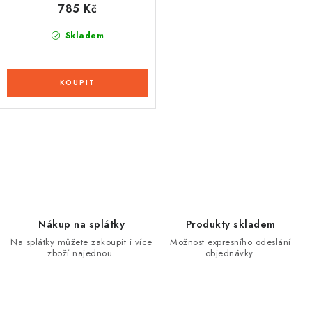
785 Kč
Skladem
O
v
l
á
d
Nákup na splátky
Produkty skladem
a
Na splátky můžete zakoupit i více
Možnost expresního odeslání
zboží najednou.
objednávky.
c
í
p