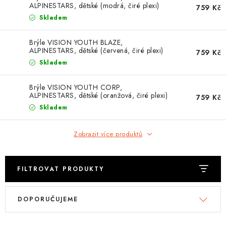
OBLEČENÍ
ALPINESTARS, dětské (modrá, čiré plexi)
759 Kč
2026
Skladem
TIP NA DÁRKY
Brýle VISION YOUTH BLAZE,
ALPINESTARS, dětské (červená, čiré plexi)
759 Kč
NÁPLNĚ A KAPALINY
2026
Skladem
NÁHRADNÍ DÍLY
Brýle VISION YOUTH CORP,
ALPINESTARS, dětské (oranžová, čiré plexi)
759 Kč
2026
MONTÁŽNÍ SLUŽBY
Skladem
Moje objednávka
Kontakt
Zobrazit více produktů
Reklamace a vrácení zboží
Doprava a platba
Obchodní podmínky
Podmínky ochrany osobních údajů
Návody na montáž
FILTROVAT PRODUKTY
V
Ř
DOPORUČUJEME
ý
a
p
z