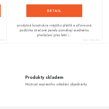
prodyšná konstrukce vnějšího plášťě a síťovinová
podšívka strečové panely pomáhají snadnému
převlečení přes letní i...
1-13
Kód:
M161-22-L
Produkty skladem
Možnost expresního odeslání objednávky.