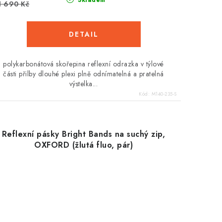
Skladem
1 690 Kč
polykarbonátová skořepina reflexní odrazka v týlové
části přilby dlouhé plexi plně odnímatelná a pratelná
výstelka...
Kód:
M140-235-S
Reflexní pásky Bright Bands na suchý zip,
OXFORD (žlutá fluo, pár)