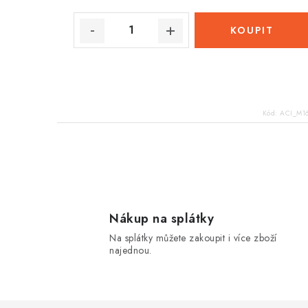
Kód:
ACI_M16
O
v
l
Nákup na splátky
Na splátky můžete zakoupit i více zboží
á
najednou.
d
a