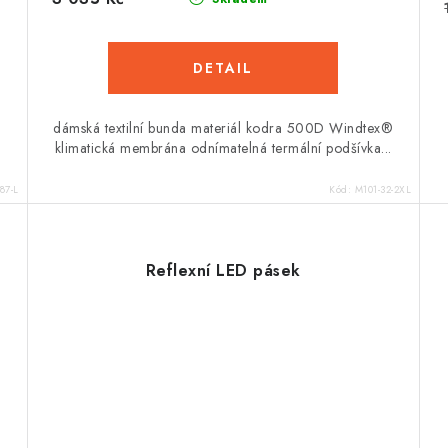
dámská textilní bunda materiál kodra 500D Windtex®
klimatická membrána odnímatelná termální podšívka...
87-L
Kód:
M101-32-2XL
Reflexní LED pásek