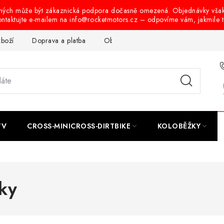
ených může být zákaznická podpora dočasně omezená. Objednávky vša
ontaktujte e-mailem na info@rocketmotors.cz – odpovíme vám, jakmile 
zboží
Doprava a platba
Obchodní podmínky
Podmínky oc
TV
CROSS-MINICROSS-DIRTBIKE
KOLOBĚŽKY
ky