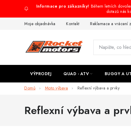
Přejít
Během letních dovol
na
dotazů nás k
obsah
Moje objednávka
Kontakt
Reklamace a vrácení 
VÝPRODEJ
QUAD - ATV
BUGGY A U
Domů
Moto výbava
Reflexní výbava a prvky
Reflexní výbava a prv