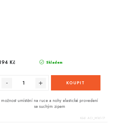
194 Kč
Skladem
možnost umístění na ruce a nohy elastické provedení
se suchým zipem
Kód:
ACI_M161-17