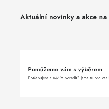
c
í
Aktuální novinky a akce na 
p
r
v
k
y
v
ý
Pomůžeme vám s výběrem
p
Potřebujete s něčím poradit? Jsme tu pro vás!
i
s
u
Z