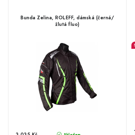
Bunda Zelina, ROLEFF, dámská (černá/
žlutá fluo)
3 035 Kč
Skladem