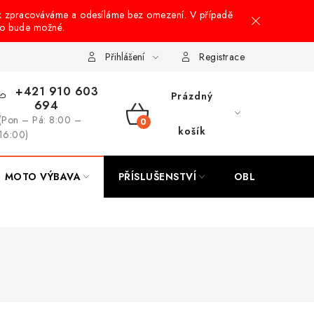
k zpracováváme a odesíláme bez omezení. V případě
to bude možné.
hrany osobních údajů
Návody na montáž
Přihlášení
Registrace
+421 910 603
Prázdný
694
(Pon – Pá: 8:00 –
NÁKUPNÍ
košík
16:00)
KOŠÍK
MOTO VÝBAVA
PŘÍSLUŠENSTVÍ
OBLEČENÍ