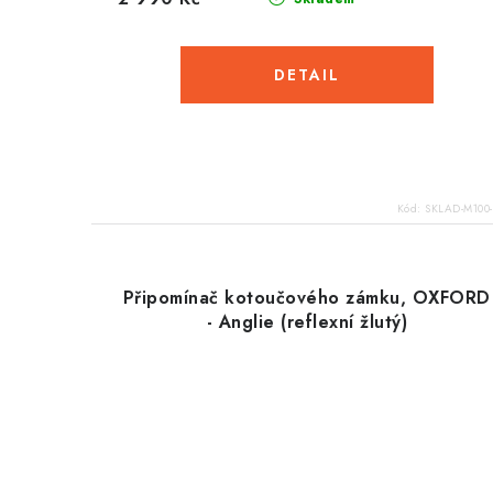
ů
Kód:
SKLAD-M100-
Připomínač kotoučového zámku, OXFORD
- Anglie (reflexní žlutý)