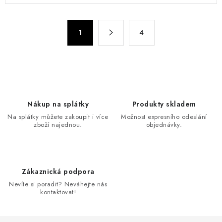
l
á
S
d
1
4
t
a
r
c
á
n
í
k
p
o
r
Nákup na splátky
Produkty skladem
v
v
Na splátky můžete zakoupit i více
Možnost expresního odeslání
á
k
zboží najednou.
objednávky.
n
y
í
v
ý
Zákaznická podpora
p
Nevíte si poradit? Neváhejte nás
i
kontaktovat!
s
u