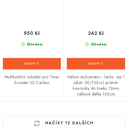
950 Kč
242 Kč
Skladem
Skladem
Multifunkční ovladač pro Tmax
Náhon tachometru - lanko typ 1
Scooter U2 Carbon
(skútr 50/125cc) průměr
koncovky do šneku 12mm
celková délka 102cm
O
NAČÍST 12 DALŠÍCH
v