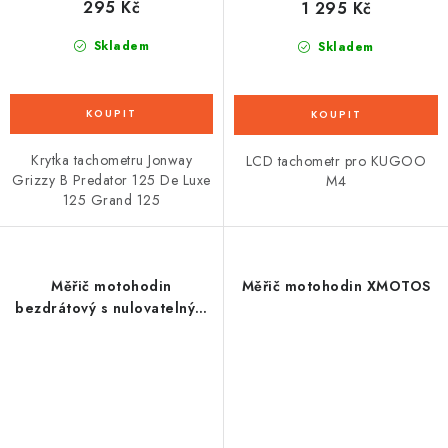
295 Kč
1 295 Kč
Skladem
Skladem
Krytka tachometru Jonway
LCD tachometr pro KUGOO
Grizzy B Predator 125 De Luxe
M4
125 Grand 125
Měřič motohodin
Měřič motohodin XMOTOS
bezdrátový s nulovatelným
počítadlem, Q-TECH
(modrý)