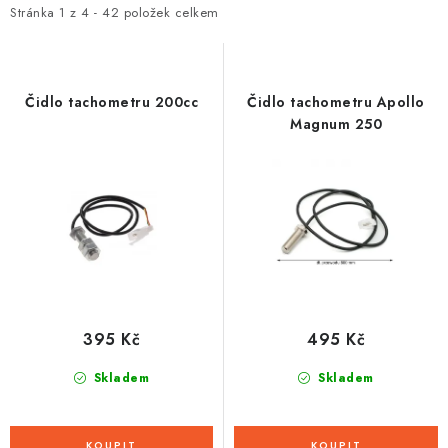
i
e
Stránka
1
z
4
-
42
položek celkem
s
n
p
í
r
p
Čidlo tachometru 200cc
Čidlo tachometru Apollo
o
r
Magnum 250
d
o
u
d
k
u
t
k
ů
t
ů
395 Kč
495 Kč
Skladem
Skladem