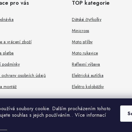
ace pro vás
TOP kategorie
ednávka
Dětské čtyřkolky
Minicross
 a vrácení zboží
Moto přilby
 platba
Moto rukavice
 podmínky
Reflexní výbava
 ochrany osobních údajů
Elektrická autíčka
a montáž
Elektro koloběžky
oužívá soubory cookie. Dalším procházením tohoto
S
ujete souhlas s jejich používáním.. Více informací
Copyright 2026
ROCKETMOTORS.cz
. Všechna práva vyhrazena.
Vytvořil Shoptet Premium