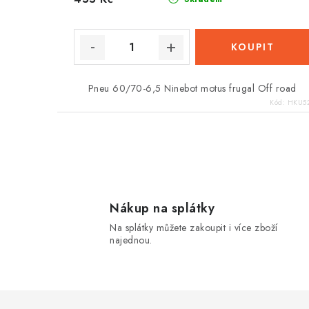
ů
Pneu 60/70-6,5 Ninebot motus frugal Off road
Kód:
HKU52
O
v
l
Nákup na splátky
Na splátky můžete zakoupit i více zboží
á
najednou.
d
a
c