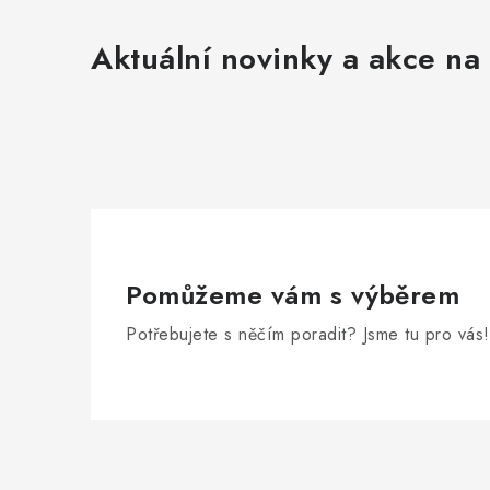
í
Aktuální novinky a akce na 
p
r
v
k
y
v
ý
Pomůžeme vám s výběrem
p
Potřebujete s něčím poradit? Jsme tu pro vás!
i
s
u
Z
á