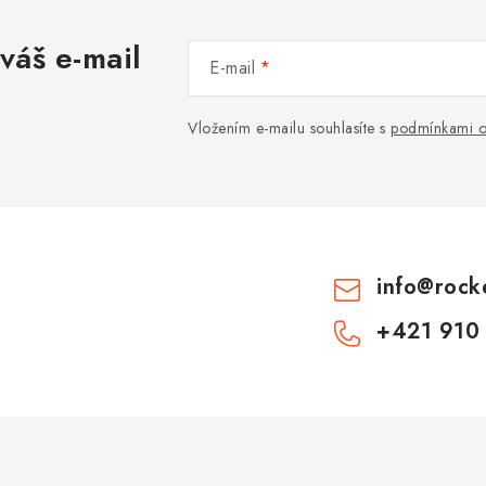
váš e-mail
E-mail
Vložením e-mailu souhlasíte s
podmínkami o
info
@
rock
+421 910