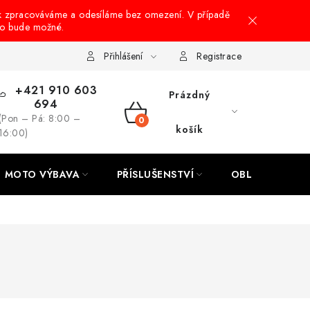
k zpracováváme a odesíláme bez omezení. V případě
to bude možné.
hrany osobních údajů
Návody na montáž
Přihlášení
Registrace
+421 910 603
Prázdný
694
(Pon – Pá: 8:00 –
NÁKUPNÍ
košík
16:00)
KOŠÍK
MOTO VÝBAVA
PŘÍSLUŠENSTVÍ
OBLEČENÍ