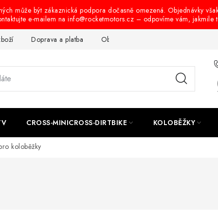
ených může být zákaznická podpora dočasně omezená. Objednávky vša
ontaktujte e-mailem na info@rocketmotors.cz – odpovíme vám, jakmile 
zboží
Doprava a platba
Obchodní podmínky
Podmínky oc
TV
CROSS-MINICROSS-DIRTBIKE
KOLOBĚŽKY
pro koloběžky