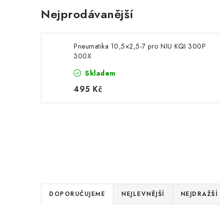
Nejprodávanější
Pneumatika 10,5×2,5-7 pro NIU KQI 300P
300X
Skladem
495 Kč
Ř
DOPORUČUJEME
NEJLEVNĚJŠÍ
NEJDRAŽŠÍ
a