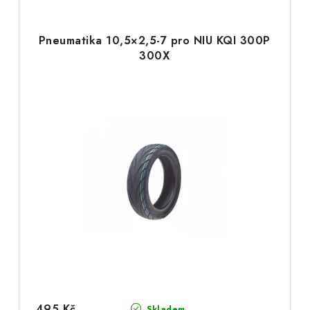
f
Pneumatika 10,5×2,5-7 pro NIU KQI 300P
300X
495 Kč
Skladem