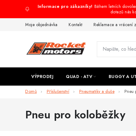
Přejít
Během letních dovol
na
dotazů nás k
obsah
Moje objednávka
Kontakt
Reklamace a vrácení 
VÝPRODEJ
QUAD - ATV
BUGGY A U
Domů
Příslušenství
Pneumatiky a duše
Pneu 
Pneu pro koloběžky