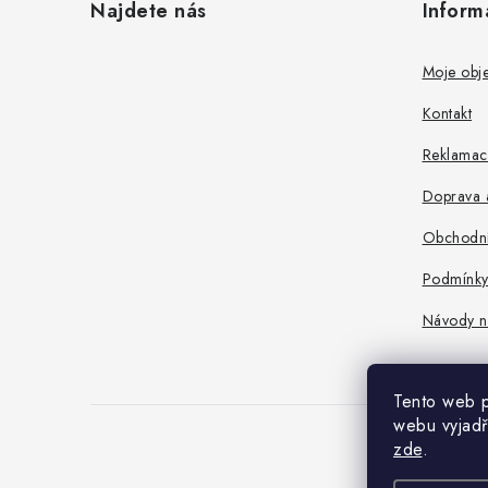
Najdete nás
Inform
p
a
Moje obj
t
Kontakt
í
Reklamace
Doprava a
Obchodní
Podmínky
Návody n
Tento web p
webu vyjadř
zde
.