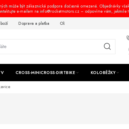
ených může být zákaznická podpora dočasně omezená. Objednávky vša
ontaktujte e-mailem na info@rocketmotors.cz – odpovíme vám, jakmile 
zboží
Doprava a platba
Obchodní podmínky
Podmínky oc
TV
CROSS-MINICROSS-DIRTBIKE
KOLOBĚŽKY
kavice