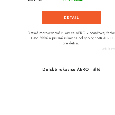
ů
Detské motokrosové rukavice AERO v oranžovej farbe
Tieto ľahké a pružné rukavice od spoločnosti AERO
pre deti a...
Kód:
1884
Detské rukavice AERO - žlté