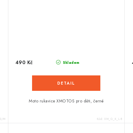
490 Kč
Skladem
.
Moto rukavice XMOTOS pro děti, černé
03/M
Kód:
XM_G_K_L-B