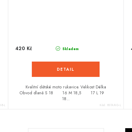
420 Kč
Skladem
Kvalitní dětské moto rukavice. Velikost Délka
Obvod dlaně S 18 16 M 18,5 17 L 19
18...
-B-L
Kód:
BSTAR-G-L
S