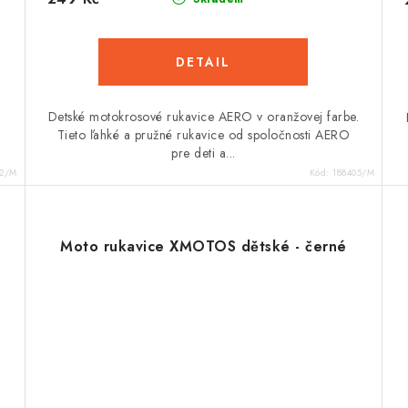
.
Detské motokrosové rukavice AERO v oranžovej farbe.
Tieto ľahké a pružné rukavice od spoločnosti AERO
pre deti a...
02/M
Kód:
188405/M
Moto rukavice XMOTOS dětské - černé