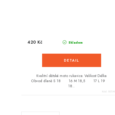
420 Kč
Skladem
Kvalitní dětské moto rukavice. Velikost Délka
Obvod dlaně S 18 16 M 18,5 17 L 19
18...
Kód:
BSTAR