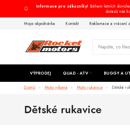
Přejít
Během letních dovol
na
dotazů nás k
obsah
Moje objednávka
Kontakt
Reklamace a vrácení 
VÝPRODEJ
QUAD - ATV
BUGGY A U
Domů
Moto výbava
Moto rukavice
Dětské ru
Dětské rukavice