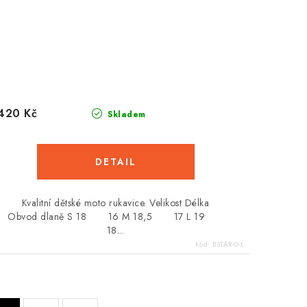
420 Kč
Skladem
Kvalitní dětské moto rukavice. Velikost Délka
Obvod dlaně S 18 16 M 18,5 17 L 19
18...
Kód:
BSTAR-O-L