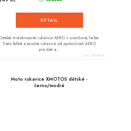
Skladem
Detské motokrosové rukavice AERO v oranžovej farbe.
Tieto ľahké a pružné rukavice od spoločnosti AERO
pre deti a...
Kód:
188399/M
Moto rukavice XMOTOS dětské -
černo/modré