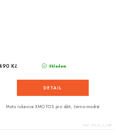
490 Kč
Skladem
Moto rukavice XMOTOS pro děti, černo-modré
Kód:
XM_G_K_L-BB