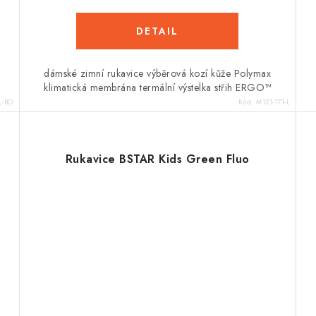
dámské zimní rukavice výběrová kozí kůže Polymax
klimatická membrána termální výstelka střih ERGO™
L-BO
Kód:
M121-171-L
Rukavice BSTAR Kids Green Fluo