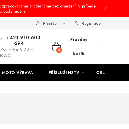
k zpracováváme a odesíláme bez omezení. V případě
to bude možné.
hrany osobních údajů
Návody na montáž
Přihlášení
Registrace
+421 910 603
Prázdný
694
(Pon – Pá: 8:00 –
NÁKUPNÍ
košík
16:00)
KOŠÍK
MOTO VÝBAVA
PŘÍSLUŠENSTVÍ
OBLEČENÍ