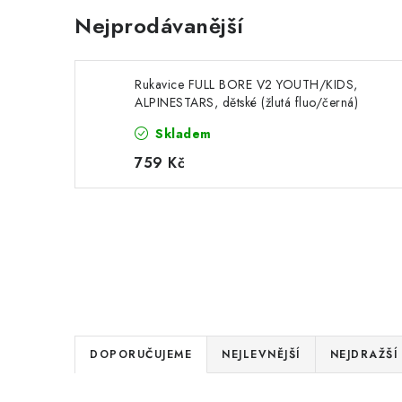
Nejprodávanější
Rukavice FULL BORE V2 YOUTH/KIDS,
ALPINESTARS, dětské (žlutá fluo/černá)
2026
Skladem
759 Kč
Ř
DOPORUČUJEME
NEJLEVNĚJŠÍ
NEJDRAŽŠÍ
a