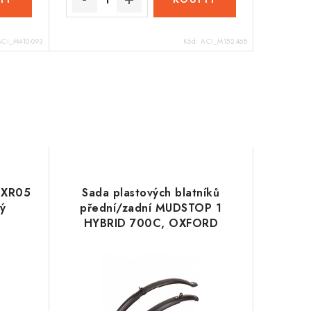
ACI_M410-093
Kód:
ACI_M152-468
s XR05
Sada plastových blatníků
ný
přední/zadní MUDSTOP 1
HYBRID 700C, OXFORD
(černé)