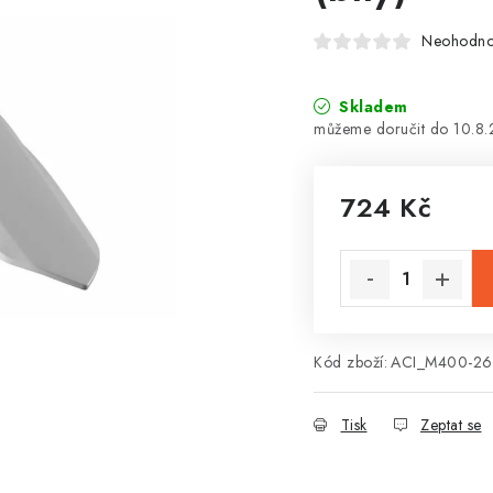
Neohodn
Skladem
10.8
724 Kč
Měrná cena:
Kód zboží:
ACI_M400-26
Tisk
Zeptat se