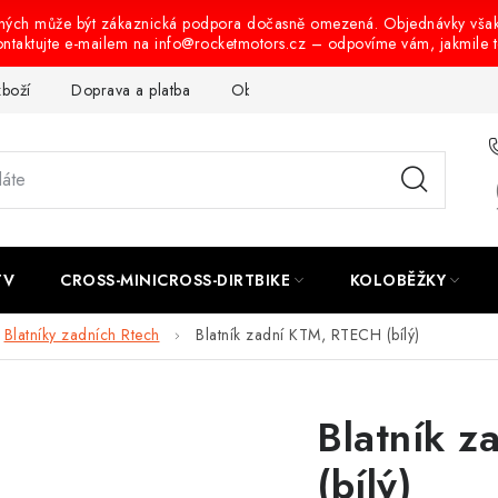
ených může být zákaznická podpora dočasně omezená. Objednávky vša
ontaktujte e-mailem na info@rocketmotors.cz – odpovíme vám, jakmile 
zboží
Doprava a platba
Obchodní podmínky
Podmínky oc
TV
CROSS-MINICROSS-DIRTBIKE
KOLOBĚŽKY
Blatníky zadních Rtech
Blatník zadní KTM, RTECH (bílý)
Blatník 
(bílý)