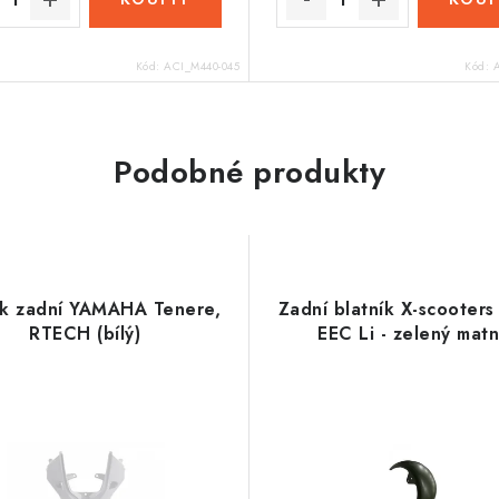
Kód:
ACI_M440-045
Kód:
Podobné produkty
ík zadní YAMAHA Tenere,
Zadní blatník X-scooter
RTECH (bílý)
EEC Li - zelený mat