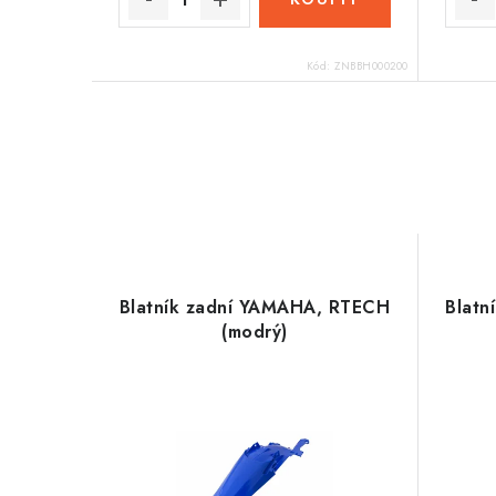
Kód:
ZNBBH000200
Blatník zadní YAMAHA, RTECH
Blatn
(modrý)