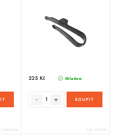
225 Kč
Skladem
I_M400-4066
Kód:
NXT125-1