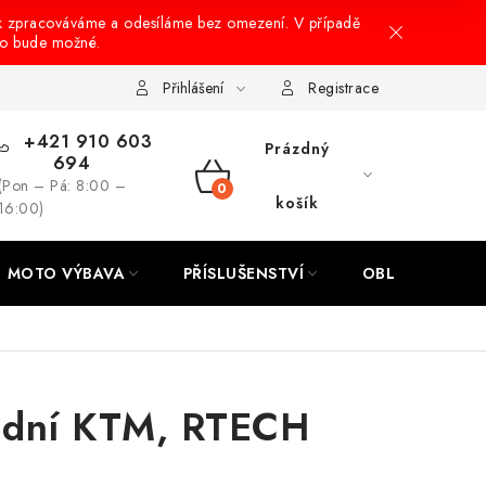
k zpracováváme a odesíláme bez omezení. V případě
to bude možné.
hrany osobních údajů
Návody na montáž
Přihlášení
Registrace
+421 910 603
Prázdný
694
(Pon – Pá: 8:00 –
NÁKUPNÍ
košík
16:00)
KOŠÍK
MOTO VÝBAVA
PŘÍSLUŠENSTVÍ
OBLEČENÍ
zadní KTM, RTECH