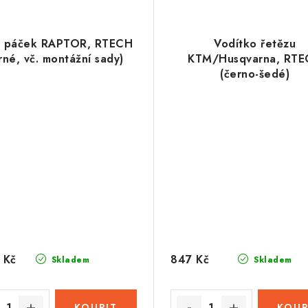
y páček RAPTOR, RTECH
Vodítko řetězu
rné, vč. montážní sady)
KTM/Husqvarna, RT
(černo-šedé)
 Kč
847 Kč
Skladem
Skladem