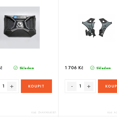
Kč
1 706 Kč
Skladem
Skladem
Kód:
ZNAXMX60301
Kód:
AC