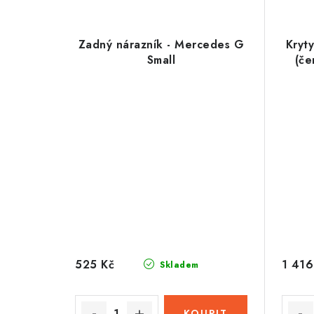
Zadný nárazník - Mercedes G
Kryt
Small
(če
525 Kč
1 416
Skladem