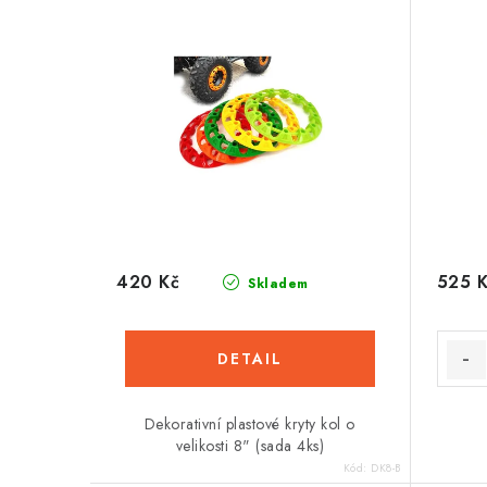
420 Kč
525 
Skladem
Dekorativní plastové kryty kol o
velikosti 8" (sada 4ks)
Kód:
DK8-B