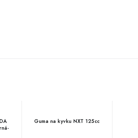
NDA
Guma na kyvku NXT 125cc
rná-