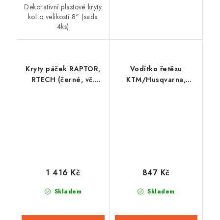
Dekorativní plastové kryty
kol o velikosti 8" (sada
4ks)
Kryty páček RAPTOR,
Vodítko řetězu
RTECH (černé, vč.
KTM/Husqvarna,
montážní sady)
RTECH (černo-šedé)
1 416 Kč
847 Kč
Skladem
Skladem