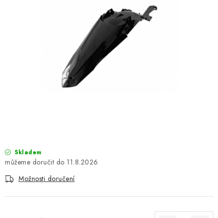
OBLEČENÍ
TIP NA DÁRKY
NÁPLNĚ A KAPALINY
NÁHRADNÍ DÍLY
MONTÁŽNÍ SLUŽBY
Moje objednávka
Kontakt
Reklamace a vrácení zboží
Doprava a platba
Obchodní podmínky
Skladem
Podmínky ochrany osobních údajů
Návody na montáž
11.8.2026
Možnosti doručení