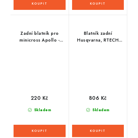
Zadní blatník pro
Blatník zadní
minicross Apollo -
Husqvarna, RTECH
černý
(quantum grey)
220 Kč
806 Kč
Skladem
Skladem