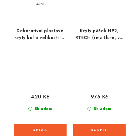
4ks)
Dekorativní plastové
Kryty páček HP2,
kryty kol o velikosti 8"
RTECH (rmz žluté, vč.
(sada 4ks)
montážní sady)
420 Kč
975 Kč
Skladem
Skladem