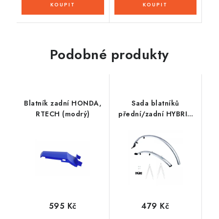
Podobné produkty
Blatník zadní HONDA,
Sada blatníků
RTECH (modrý)
přední/zadní HYBRID
pro použití na
kola/pneu 700C,
OXFORD (černé, šírka
46 mm, vč. kotevních
vzpěr)
595 Kč
479 Kč