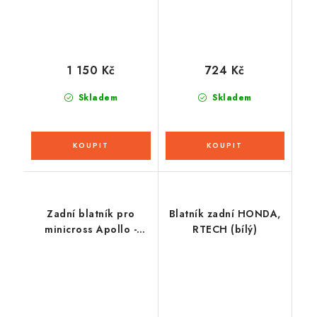
1 150 Kč
724 Kč
Skladem
Skladem
Zadní blatník pro
Blatník zadní HONDA,
minicross Apollo -
RTECH (bílý)
černý