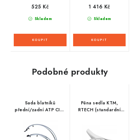
525 Kč
1 416 Kč
Skladem
Skladem
Podobné produkty
Sada blatníků
Pěna sedla KTM,
přední/zadní ATP CITY
RTECH (standardní
pro použití na 26"
výška)
kola, OXFORD
(stříbrné, šírka 60 mm,
vč. kotevních vzpěr)