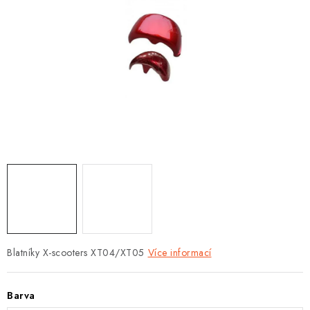
OBLEČENÍ
TIP NA DÁRKY
NÁPLNĚ A KAPALINY
NÁHRADNÍ DÍLY
MONTÁŽNÍ SLUŽBY
Moje objednávka
Kontakt
Reklamace a vrácení zboží
Doprava a platba
Obchodní podmínky
Podmínky ochrany osobních údajů
Návody na montáž
Blatníky X-scooters XT04/XT05
Více informací
Barva