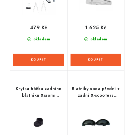
479 Kč
1 625 Kč
Skladem
Skladem
Krytka háčku zadního
Blatníky sada přední +
blatníku Xiaomi
zadní X-scooters
M365/M365 PRO
XR02/XR03