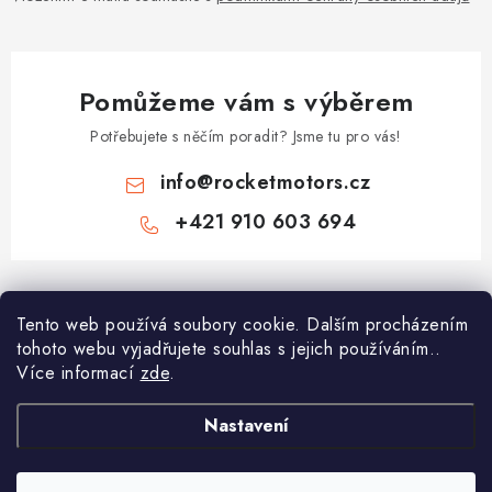
Pomůžeme vám s výběrem
Potřebujete s něčím poradit? Jsme tu pro vás!
info
@
rocketmotors.cz
+421 910 603 694
Z
á
Najdete nás
Tento web používá soubory cookie. Dalším procházením
p
tohoto webu vyjadřujete souhlas s jejich používáním..
a
Více informací
zde
.
Informace pro vás
t
í
Moje objednávka
Nastavení
TOP kategorie
Kontakt
Dětské čtyřkolky