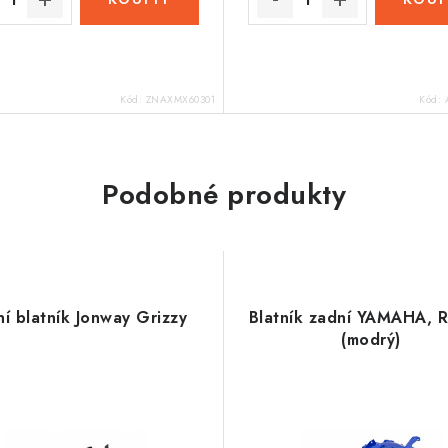
Kód:
ZNAXMX60301
Kód:
Podobné produkty
í blatník Jonway Grizzy
Blatník zadní YAMAHA, 
(modrý)