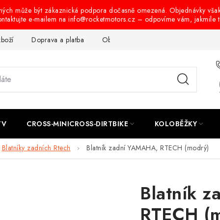
ených může být zákaznická podpora dočasně omezená. Objednávky vša
ontaktujte e-mailem na info@rocketmotors.cz – odpovíme vám, jakmile 
zboží
Doprava a platba
Obchodní podmínky
Podmínky oc
TV
CROSS-MINICROSS-DIRTBIKE
KOLOBĚŽKY
Blatníky zadních Rtech
Blatník zadní YAMAHA, RTECH (modrý)
Blatník 
RTECH (m