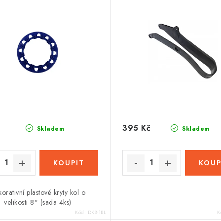
395 Kč
Skladem
Skladem
orativní plastové kryty kol o
velikosti 8" (sada 4ks)
Kód:
DK8-1BL
K