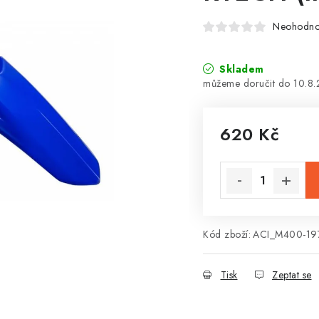
Neohodn
Skladem
10.8
620 Kč
Měrná cena:
Kód zboží:
ACI_M400-19
Tisk
Zeptat se