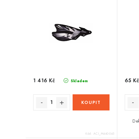
1 416 Kč
65 Kč
Skladem
Dek
Kód:
ACI_M440-045