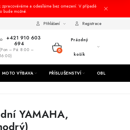
k zpracováváme a odesíláme bez omezení. V případě
to bude možné.
hrany osobních údajů
Návody na montáž
Přihlášení
Registrace
+421 910 603
Prázdný
694
(Pon – Pá: 8:00 –
NÁKUPNÍ
košík
16:00)
KOŠÍK
MOTO VÝBAVA
PŘÍSLUŠENSTVÍ
OBLEČENÍ
zadní YAMAHA,
odrý)