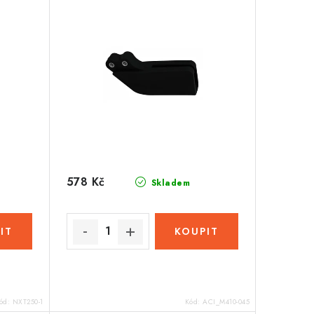
578 Kč
Skladem
ód:
NXT250-1
Kód:
ACI_M410-045