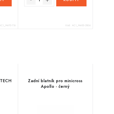
ACI_M410-116
Kód:
ACI_M400-3806
RTECH
Zadní blatník pro minicross
Apollo - černý