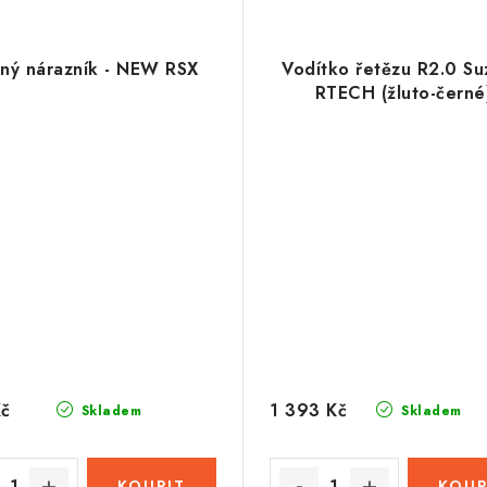
ný nárazník - NEW RSX
Vodítko řetězu R2.0 Su
RTECH (žluto-černé
Kč
1 393 Kč
Skladem
Skladem