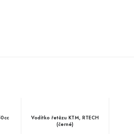
50cc
Vodítko řetězu KTM, RTECH
(černé)