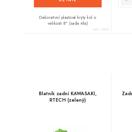
Dekorativní plastové kryty kol o
velikosti 8" (sada 4ks)
Kód:
DK8-B
Blatník zadní KAWASAKI,
Zadn
RTECH (zelený)