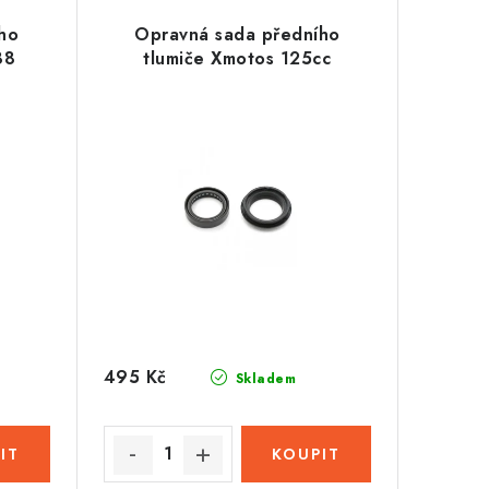
ho
Opravná sada předního
88
tlumiče Xmotos 125cc
495 Kč
Skladem