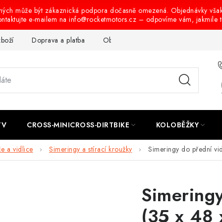
ených může být zákaznická podpora dočasně omezená. Objednávky vša
ontaktujte e-mailem na info@rocketmotors.cz – odpovíme vám, jakmile 
zboží
Doprava a platba
Obchodní podmínky
Podmínky oc
TV
CROSS-MINICROSS-DIRTBIKE
KOLOBĚŽKY
e a vidlice
Simeringy a stírací kroužky
Simeringy do přední vi
Simeringy
(35 x 48