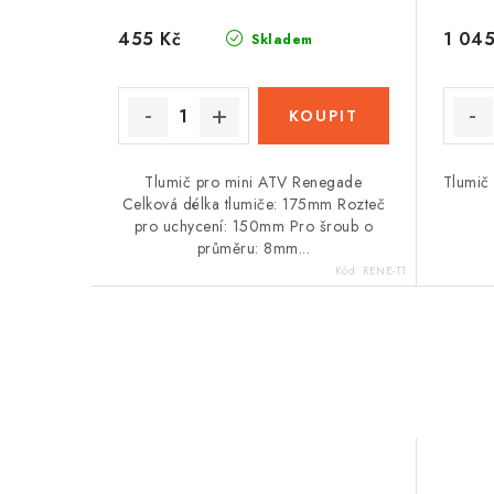
455 Kč
1 045
Skladem
Tlumič pro mini ATV Renegade
Tlumič
Celková délka tlumiče: 175mm Rozteč
pro uchycení: 150mm Pro šroub o
průměru: 8mm...
Kód:
RENE-T1