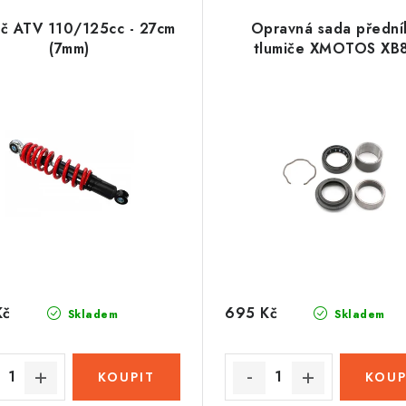
ič ATV 110/125cc - 27cm
Opravná sada přední
(7mm)
tlumiče XMOTOS XB
Kč
695 Kč
Skladem
Skladem