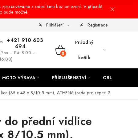
k zpracováváme a odesíláme bez omezení. V případě
to bude možné.
hrany osobních údajů
Návody na montáž
Přihlášení
Registrace
+421 910 603
Prázdný
694
(Pon – Pá: 8:00 –
NÁKUPNÍ
košík
16:00)
KOŠÍK
MOTO VÝBAVA
PŘÍSLUŠENSTVÍ
OBLEČENÍ
dlice (35 x 48 x 8/10,5 mm), ATHENA (sada pro repasi 2
 do přední vidlice
 x 8/10,5 mm),