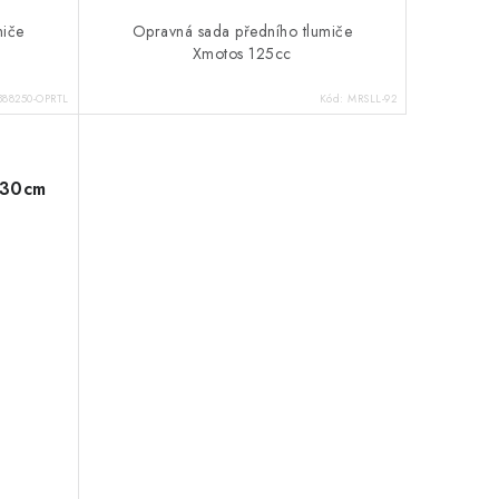
miče
Opravná sada předního tlumiče
Xmotos 125cc
B88250-OPRTL
Kód:
MRSLL-92
 30cm