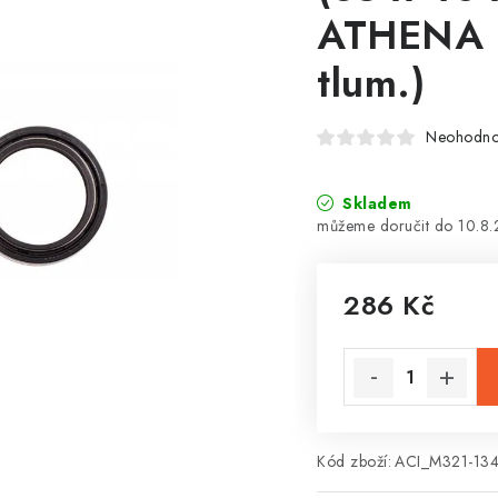
ATHENA (
tlum.)
Neohodn
Skladem
10.8
286 Kč
Měrná cena:
Kód zboží:
ACI_M321-13