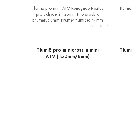
Tlumič pro mini ATV Renegade Rozteč
Tlumič
pro uchycení: 125mm Pro šroub o
průměru: 8mm Průměr tlumiče: 44mm
Kód:
RENE-T2
Tlumič pro minicross a mini
Tlum
ATV (150mm/8mm)