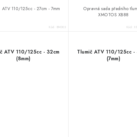
 ATV 110/125cc - 27cm - 7mm
Opravná sada předního tlu
XMOTOS XB88
Kód:
BM003
Kód:
X
ič ATV 110/125cc - 32cm
Tlumič ATV 110/125cc -
(8mm)
(7mm)