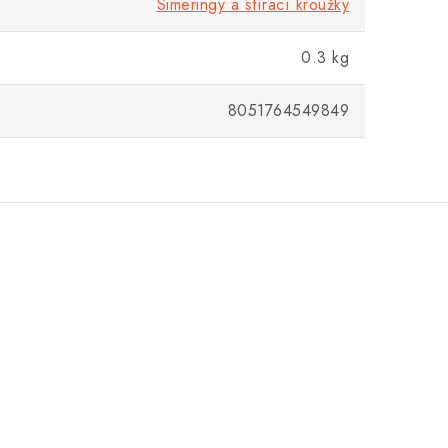
Simeringy a stírací kroužky
0.3 kg
8051764549849