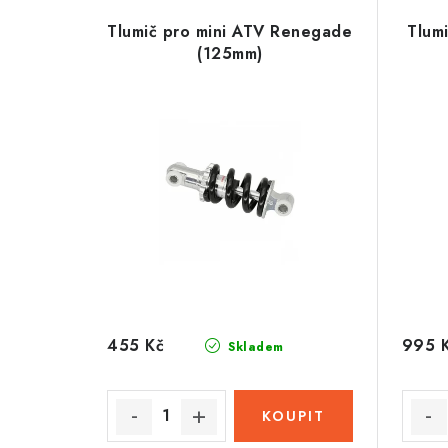
Tlumič pro mini ATV Renegade
Tlum
(125mm)
455 Kč
995 
Skladem