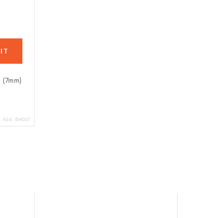
m (7mm)
Kód:
BM007