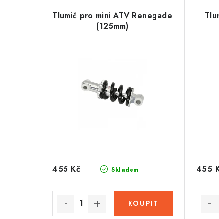
Tlumič pro mini ATV Renegade
Tlu
(125mm)
455 Kč
455 
Skladem