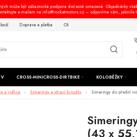
ených může být zákaznická podpora dočasně omezená. Objednávky vša
ontaktujte e-mailem na info@rocketmotors.cz – odpovíme vám, jakmile 
zboží
Doprava a platba
Obchodní podmínky
Podmínky oc
TV
CROSS-MINICROSS-DIRTBIKE
KOLOBĚŽKY
e a vidlice
Simeringy a stírací kroužky
Simeringy do přední vi
Simeringy
(43 x 55,