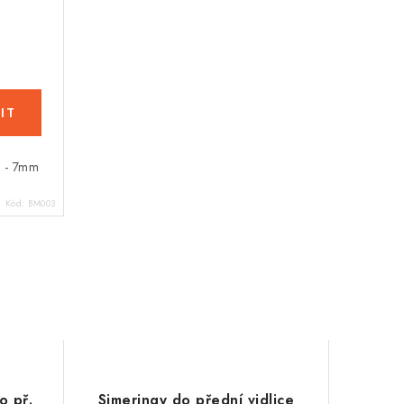
 - 7mm
Kód:
BM003
o př.
Simeringy do přední vidlice