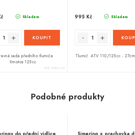
Kč
995 Kč
Skladem
Skladem
avná sada předního tlumiče
Tlumič ATV 110/125cc - 27cm
Xmotos 125cc
Kód:
MRSLL-92
Podobné produkty
ringy do přední vidlice
Simering + prachovka d