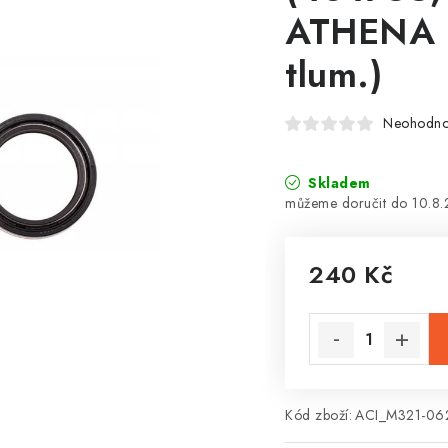
ATHENA (
tlum.)
Neohodn
Skladem
10.8
240 Kč
Měrná cena:
Kód zboží:
ACI_M321-06