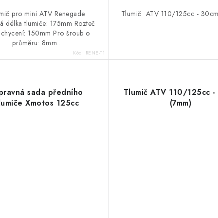
mič pro mini ATV Renegade
Tlumič ATV 110/125cc - 30c
á délka tlumiče: 175mm Rozteč
uchycení: 150mm Pro šroub o
průměru: 8mm...
Kód:
RENE-T1
ravná sada předního
Tlumič ATV 110/125cc -
lumiče Xmotos 125cc
(7mm)