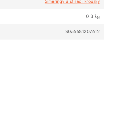
Simeringy a stírací kroužky
0.3 kg
8055681307612