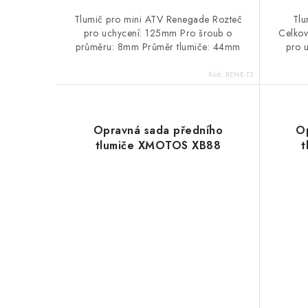
Tlumič pro mini ATV Renegade Rozteč
Tlu
pro uchycení: 125mm Pro šroub o
Celkov
průměru: 8mm Průměr tlumiče: 44mm
pro 
Kód:
RENE-T2
Opravná sada předního
Op
tlumiče XMOTOS XB88
t