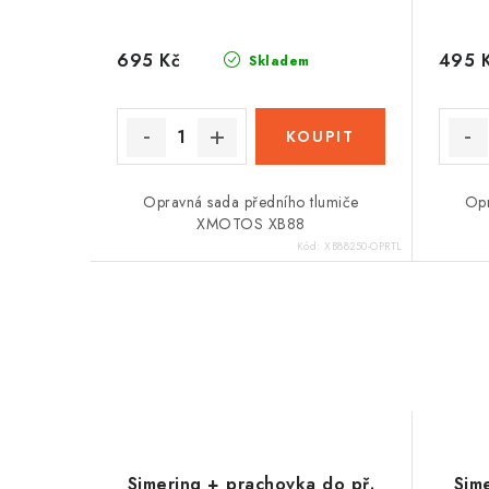
695 Kč
495 
Skladem
Opravná sada předního tlumiče
Opr
XMOTOS XB88
Kód:
XB88250-OPRTL
Simering + prachovka do př.
Sime