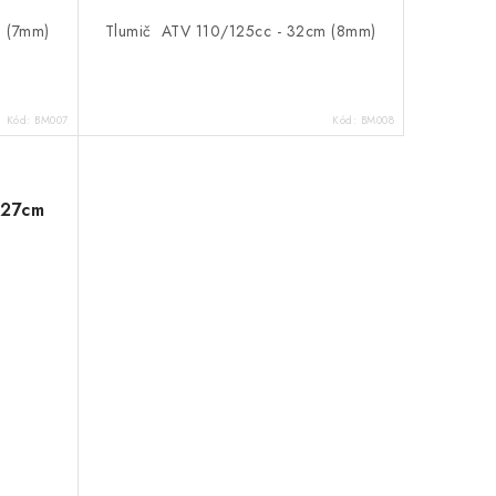
m (7mm)
Tlumič ATV 110/125cc - 32cm (8mm)
Kód:
BM007
Kód:
BM008
 27cm