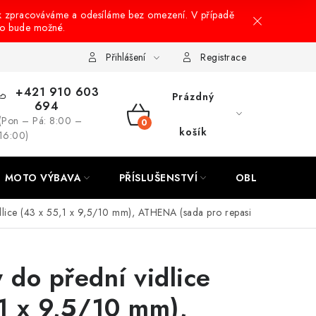
k zpracováváme a odesíláme bez omezení. V případě
to bude možné.
hrany osobních údajů
Návody na montáž
Přihlášení
Registrace
+421 910 603
Prázdný
694
(Pon – Pá: 8:00 –
NÁKUPNÍ
košík
16:00)
KOŠÍK
MOTO VÝBAVA
PŘÍSLUŠENSTVÍ
OBLEČENÍ
dlice (43 x 55,1 x 9,5/10 mm), ATHENA (sada pro repasi
 do přední vidlice
1 x 9,5/10 mm),