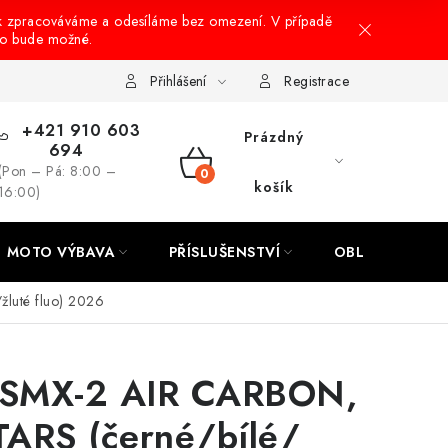
k zpracováváme a odesíláme bez omezení. V případě
to bude možné.
hrany osobních údajů
Návody na montáž
Přihlášení
Registrace
+421 910 603
Prázdný
694
(Pon – Pá: 8:00 –
NÁKUPNÍ
košík
16:00)
KOŠÍK
MOTO VÝBAVA
PŘÍSLUŠENSTVÍ
OBLEČENÍ
luté fluo) 2026
 SMX-2 AIR CARBON,
ARS (černé/bílé/