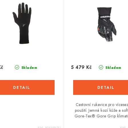
Kč
5 479 Kč
Skladem
Skladem
Cestovní rukavice pro vícese
použití. Jemná kozí kůže a soft
Gore-Tex® Gore Grip klimatic
Kód:
M163-98-2XL
Kód: