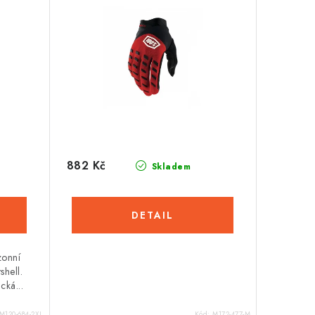
882 Kč
Skladem
zonní
shell.
ká...
M120-684-2XL
Kód:
M172-477-M