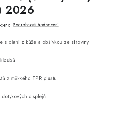
o) 2026
Podrobnosti hodnocení
oceno
ice s dlaní z kůže a obšívkou ze síťoviny
 kloubů
stů z měkkého TPR plastu
í dotykových displejů