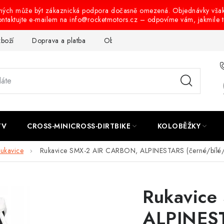
ených může být zákaznická podpora dočasně omezená. Objednávky vša
ontaktujte e-mailem na info@rocketmotors.cz – odpovíme vám, jakmile 
zboží
Doprava a platba
Obchodní podmínky
Podmínky oc
TV
CROSS-MINICROSS-DIRTBIKE
KOLOBĚŽKY
rukavice
Rukavice SMX-2 AIR CARBON, ALPINESTARS (černé/bílé/ž
Rukavice
ALPINEST