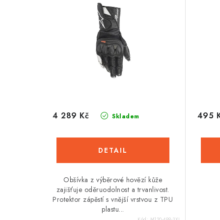
4 289 Kč
495 
Skladem
Obšívka z výběrové hovězí kůže
zajišťuje oděruodolnost a trvanlivost.
Protektor zápěstí s vnější vrstvou z TPU
plastu...
Kód:
M120-499-3XL