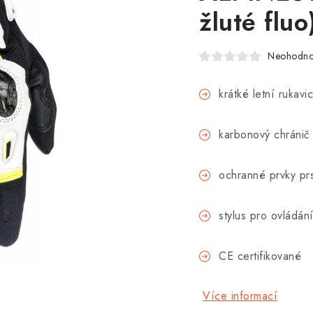
žluté flu
Neohodn
krátké letní rukav
karbonový chránič
ochranné prvky pr
stylus pro ovládán
CE certifikované
Více informací