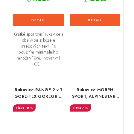
Krátké sportovní rukavice s
obšívkou z kůže a
strečových textilií s
použitím minimálního
množství švů. Inovativní
CE...
Rukavice RANGE 2 v 1
Rukavice MORPH
GORE-TEX GOREGRIP,
SPORT, ALPINESTARS
ALPINESTARS (černá/
(černá/tmavě
10 %
7 %
černá) 2025
šedá/modrá/červená)