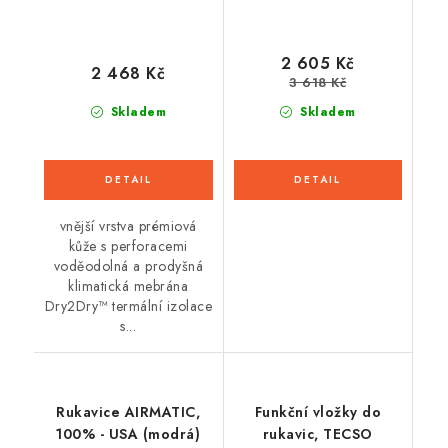
2 605 Kč
2 468 Kč
3 618 Kč
Skladem
Skladem
vnější vrstva prémiová
kůže s perforacemi
voděodolná a prodyšná
klimatická mebrána
Dry2Dry™ termální izolace
s...
Rukavice AIRMATIC,
Funkční vložky do
100% - USA (modrá)
rukavic, TECSO