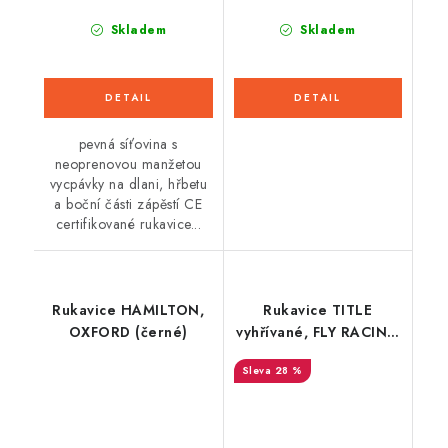
Skladem
Skladem
pevná síťovina s
neoprenovou manžetou
vycpávky na dlani, hřbetu
a boční části zápěstí CE
certifikované rukavice...
Rukavice HAMILTON,
Rukavice TITLE
OXFORD (černé)
vyhřívané, FLY RACING
- USA (černá/šedá)
28 %