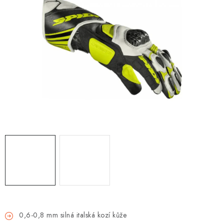
OBLEČENÍ
TIP NA DÁRKY
NÁPLNĚ A KAPALINY
NÁHRADNÍ DÍLY
MONTÁŽNÍ SLUŽBY
Moje objednávka
Kontakt
Reklamace a vrácení zboží
Doprava a platba
Obchodní podmínky
Podmínky ochrany osobních údajů
Návody na montáž
0,6-0,8 mm silná italská kozí kůže