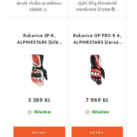
skrytá vložka protektoru
výplň 80g klimatická
zápěstí z...
membrána Drystar®...
Rukavice SP-8,
Rukavice GP PRO R 4,
ALPINESTARS (bílé/
ALPINESTARS (černá/
červené fluo/černé)
červená fluo/bílá)
2026
2026
3 289 Kč
7 969 Kč
Skladem
Skladem