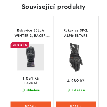
Související produkty
Rukavice BELLA
Rukavice SP-2,
WINTER 3, RACER,
ALPINESTARS
dámské (černá/bordó)
(černá/bílá)
24 %
1 081 Kč
4 289 Kč
1 428 Kč
Skladem
Skladem