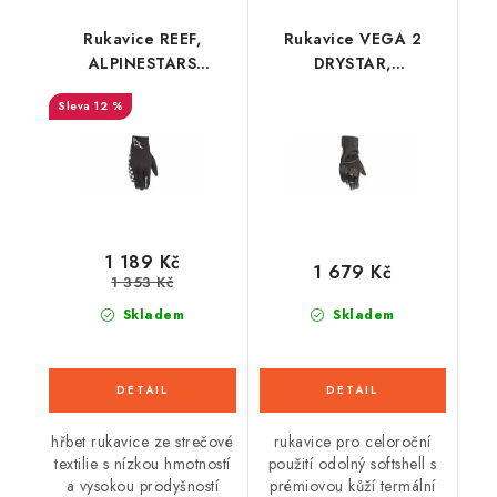
Rukavice REEF,
Rukavice VEGA 2
ALPINESTARS
DRYSTAR,
(černá/bílá) 2024
ALPINESTARS (černá)
12 %
1 189 Kč
1 679 Kč
1 353 Kč
Skladem
Skladem
hřbet rukavice ze strečové
rukavice pro celoroční
textilie s nízkou hmotností
použití odolný softshell s
a vysokou prodyšností
prémiovou kůží termální