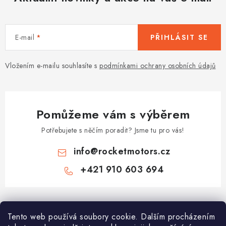
E-mail
PŘIHLÁSIT SE
Vložením e-mailu souhlasíte s
podmínkami ochrany osobních údajů
Pomůžeme vám s výběrem
Potřebujete s něčím poradit? Jsme tu pro vás!
info
@
rocketmotors.cz
+421 910 603 694
Z
á
Najdete nás
Tento web používá soubory cookie. Dalším procházením
p