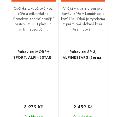
Obšívka z výběrové kozí
Vnější vrstva z prémiové
kůže a mikrovlákna.
hovězí kůže v kombinaci s
Protektor zápěstí s vnější
kozí kůží. Dlaň je vyrobena
vrstvou z TPU plastu a
z prémiové klokaní kůže.
vnitřní absorbční...
Aramidová...
Rukavice MORPH
Rukavice SP-3,
SPORT, ALPINESTARS
ALPINESTARS (černá/
(černá/bílá/tmavě
červená/bílá) 2026
šedá) 2025
3 979 Kč
2 459 Kč
Skladem
Skladem