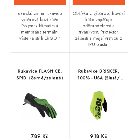
dámské zimní rukavice
Obšívka z výběrové hovězí
výběrová kozí kůže
kůže zajišťuje
Polymax klimatická
oděruodolnost a
membrána termální
trvanlivost. Protektor
výstelka střih ERGO™
zápěstí s vnější vrstvou z
TPU plastu...
Rukavice FLASH CE,
Rukavice BRISKER,
SPIDI (černé/zelené)
100% - USA (žlutá/
černá)
789 Kč
918 Kč