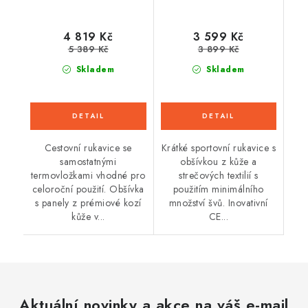
4 819 Kč
3 599 Kč
5 389 Kč
3 899 Kč
Skladem
Skladem
Cestovní rukavice se
Krátké sportovní rukavice s
samostatnými
obšívkou z kůže a
termovložkami vhodné pro
strečových textilií s
celoroční použití. Obšívka
použitím minimálního
s panely z prémiové kozí
množství švů. Inovativní
kůže v...
CE...
Aktuální novinky a akce na váš e-mail