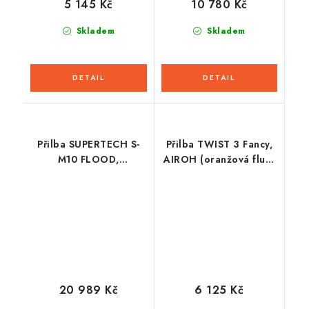
10 780 Kč
5 145 Kč
Skladem
Skladem
Přilba SUPERTECH S-
Přilba TWIST 3 Fancy,
M10 FLOOD,
AIROH (oranžová fluo-
ALPINESTARS (modrá
modrá lesklá) 2026
perleť/světle modrá/
černá/carbon/matná/lesklá)
2026
20 989 Kč
6 125 Kč