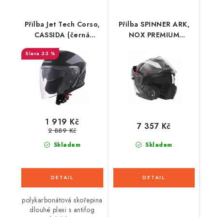
Přilba Jet Tech Corso,
Přilba SPINNER ARK,
CASSIDA (černá
NOX PREMIUM
matná/šedá)
(černá,bílá,červená)
33 %
2026
1 919 Kč
7 357 Kč
2 889 Kč
Skladem
Skladem
polykarbonátová skořepina
dlouhé plexi s antifog