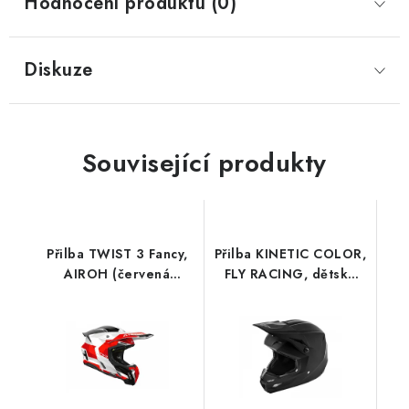
Hodnocení produktu (0)
Diskuze
Související produkty
Přilba TWIST 3 Fancy,
Přilba KINETIC COLOR,
AIROH (červená
FLY RACING, dětská
lesklá) 2026
(černá/matná)