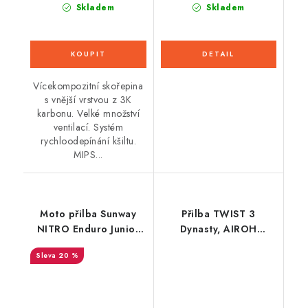
Skladem
Skladem
Vícekompozitní skořepina
s vnější vrstvou z 3K
karbonu. Velké množství
ventilací. Systém
rychloodepínání kšiltu.
MIPS...
Moto přilba Sunway
Přilba TWIST 3
NITRO Enduro Junior
Dynasty, AIROH
PHX - červená
(oranžová fluo matná)
20 %
2026