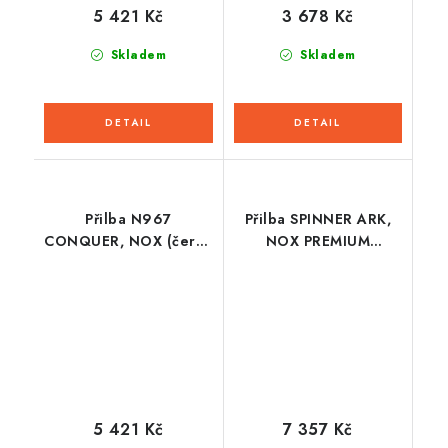
5 421 Kč
3 678 Kč
Skladem
Skladem
Přilba N967
Přilba SPINNER ARK,
CONQUER, NOX (černá
NOX PREMIUM
matná, khaki,
(černá,bílá,růžová)
oranžová) 2026
2026
5 421 Kč
7 357 Kč