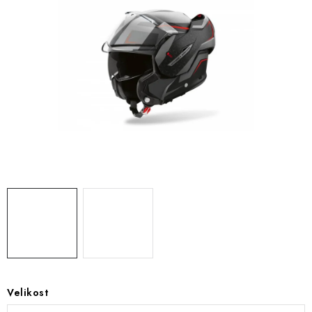
OBLEČENÍ
TIP NA DÁRKY
NÁPLNĚ A KAPALINY
NÁHRADNÍ DÍLY
MONTÁŽNÍ SLUŽBY
Moje objednávka
Kontakt
Reklamace a vrácení zboží
Doprava a platba
Obchodní podmínky
Podmínky ochrany osobních údajů
Návody na montáž
Velikost