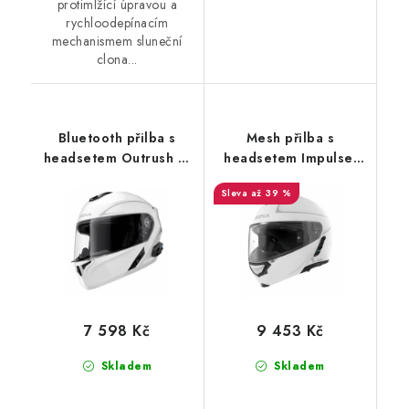
protimlžící úpravou a
rychloodepínacím
mechanismem sluneční
clona...
Bluetooth přilba s
Mesh přilba s
headsetem Outrush R,
headsetem Impulse,
SENA (lesklá bílá)
SENA (lesklá bílá)
až 39 %
7 598 Kč
9 453 Kč
Skladem
Skladem