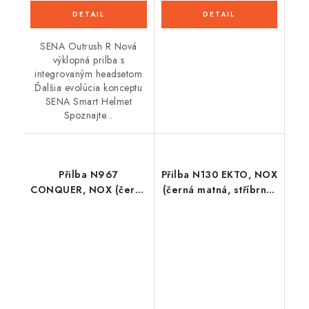
SENA Outrush R Nová
výklopná prilba s
integrovaným headsetom
Ďalšia evolúcia konceptu
SENA Smart Helmet
Spoznajte...
Přilba N967
Přilba N130 EKTO, NOX
CONQUER, NOX (černá
(černá matná, stříbrná)
matná, stříbrná) 2026
2026