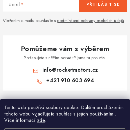
E-mail
PŘIHLÁSIT SE
Vložením e-mailu souhlasíte s
podmínkami ochrany osobních údajů
Pomůžeme vám s výběrem
Potřebujete s něčím poradit? Jsme tu pro vás!
info
@
rocketmotors.cz
+421 910 603 694
Z
á
Najdete nás
Tento web používá soubory cookie. Dalším procházením
p
tohoto webu vyjadřujete souhlas s jejich používáním..
a
Více informací
zde
.
Informace pro vás
t