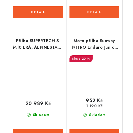
Přilba SUPERTECH S-
Moto přilba Sunway
M10 ERA, ALPINESTARS
NITRO Enduro Junior
(růžová/fialová/žlutá
PHX - červená
20 %
fluo) 2026
952 Kč
20 989 Kč
1 190 Kč
Skladem
Skladem