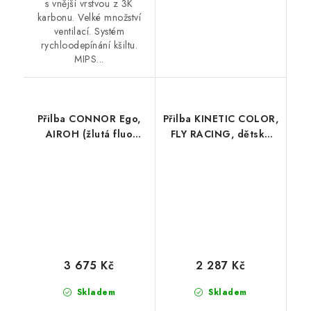
s vnější vrstvou z 3K
karbonu. Velké množství
ventilací. Systém
rychloodepínání kšiltu.
MIPS...
Přilba CONNOR Ego,
Přilba KINETIC COLOR,
AIROH (žlutá fluo
FLY RACING, dětská
lesklá) 2026
(černá/matná)
3 675 Kč
2 287 Kč
Skladem
Skladem