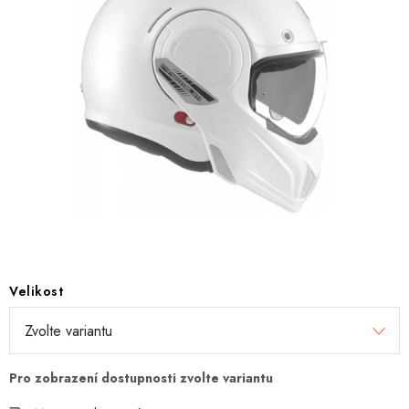
OBLEČENÍ
TIP NA DÁRKY
NÁPLNĚ A KAPALINY
NÁHRADNÍ DÍLY
MONTÁŽNÍ SLUŽBY
Moje objednávka
Kontakt
Reklamace a vrácení zboží
Doprava a platba
Obchodní podmínky
Velikost
Podmínky ochrany osobních údajů
Návody na montáž