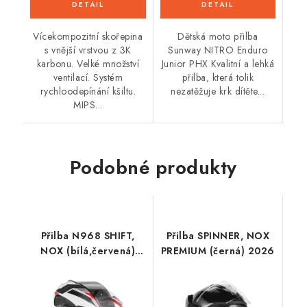
Vícekompozitní skořepina
Dětská moto přilba
s vnější vrstvou z 3K
Sunway NITRO Enduro
karbonu. Velké množství
Junior PHX Kvalitní a lehká
ventilací. Systém
přilba, která tolik
rychloodepínání kšiltu.
nezatěžuje krk dítěte...
MIPS...
Podobné produkty
Přilba N968 SHIFT,
Přilba SPINNER, NOX
NOX (bílá,červená)
PREMIUM (černá) 2026
2026