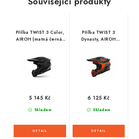
Související produkty
Přilba TWIST 3 Color,
Přilba TWIST 3
AIROH (matná černá)
Dynasty, AIROH
2026
(oranžová fluo matná)
2026
5 145 Kč
6 125 Kč
Skladem
Skladem