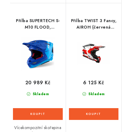
Přilba SUPERTECH S-
Přilba TWIST 3 Fancy,
M10 FLOOD,
AIROH (červená
ALPINESTARS (modrá
lesklá) 2026
perleť/světle modrá/
černá/carbon/matná/lesklá)
2026
20 989 Kč
6 125 Kč
Skladem
Skladem
Vícekompozitní skořepina