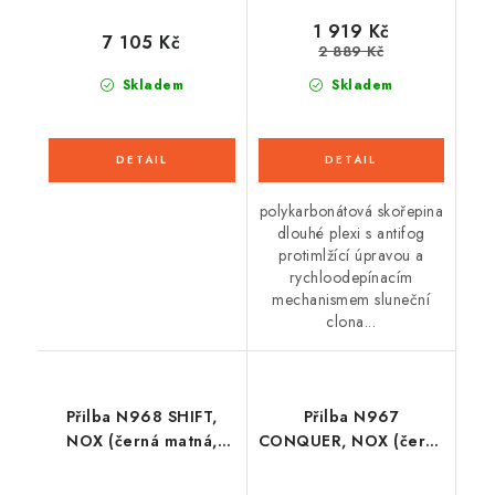
1 919 Kč
7 105 Kč
2 889 Kč
Skladem
Skladem
polykarbonátová skořepina
dlouhé plexi s antifog
protimlžící úpravou a
rychloodepínacím
mechanismem sluneční
clona...
Přilba N968 SHIFT,
Přilba N967
NOX (černá matná,
CONQUER, NOX (černá
stříbrná) 2026
matná, khaki,
oranžová) 2026