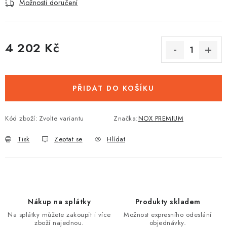
Možnosti doručení
4 202 Kč
Měrná cena:
PŘIDAT DO KOŠÍKU
Kód zboží:
Zvolte variantu
Značka:
NOX PREMIUM
Tisk
Zeptat se
Hlídat
Nákup na splátky
Produkty skladem
Na splátky můžete zakoupit i více
Možnost expresního odeslání
zboží najednou.
objednávky.