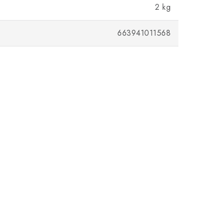
2 kg
663941011568