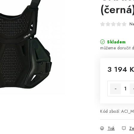
(černá
N
Skladem
3 194 
Měrná cena
Kód zboží:
ACI_M
Tisk
Ze