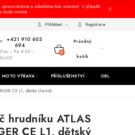
k zpracováváme a odesíláme bez omezení. V případě
to bude možné.
hrany osobních údajů
Návody na montáž
Přihlášení
Registrace
+421 910 603
Prázdný
694
(Pon – Pá: 8:00 –
NÁKUPNÍ
košík
16:00)
KOŠÍK
MOTO VÝBAVA
PŘÍSLUŠENSTVÍ
OBLEČENÍ
GER CE L1, dětský (černá)
č hrudníku ATLAS
ER CE L1, dětský