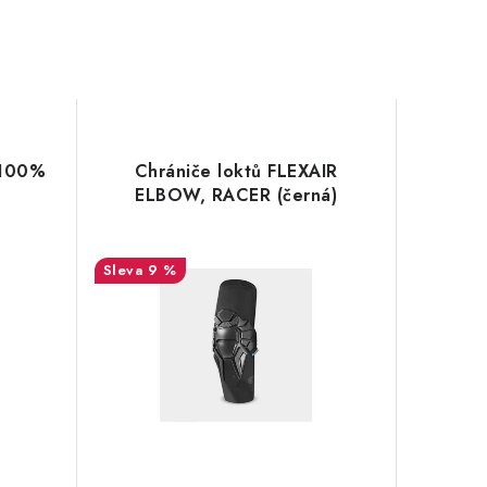
 100%
Chrániče loktů FLEXAIR
ELBOW, RACER (černá)
9 %