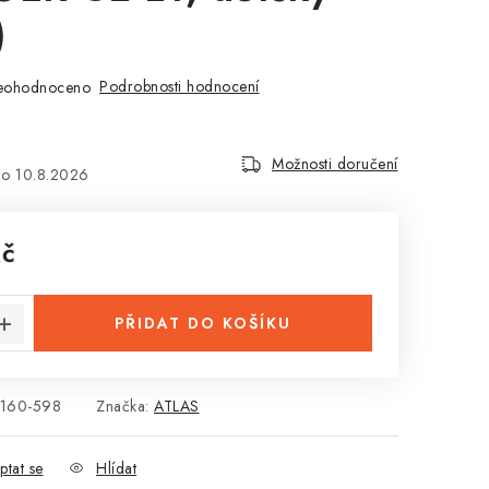
)
Podrobnosti hodnocení
eohodnoceno
Možnosti doručení
10.8.2026
Kč
:
PŘIDAT DO KOŠÍKU
160-598
Značka:
ATLAS
ptat se
Hlídat