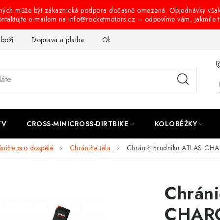
ených může být zákaznická podpora dočasně omezená. Objednávky vša
ontaktujte e-mailem na info@rocketmotors.cz – odpovíme vám, jakmile 
zboží
Doprava a platba
Obchodní podmínky
Podmínky oc
TV
CROSS-MINICROSS-DIRTBIKE
KOLOBĚŽKY
ániče pro dospělé
Chrániče těla
Chránič hrudníku ATLAS CHAR
Chráni
CHARG