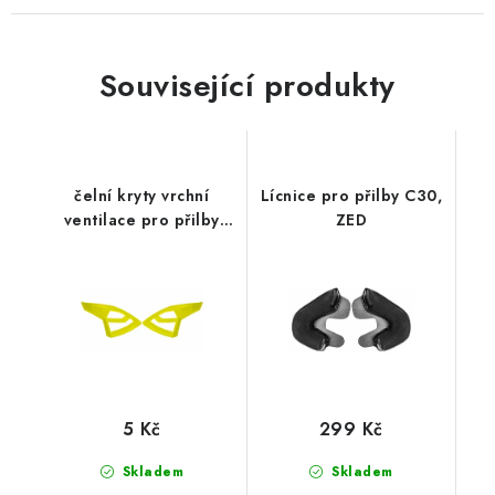
Související produkty
čelní kryty vrchní
Lícnice pro přilby C30,
ventilace pro přilby
ZED
Cross Pro 2, CASSIDA
(žlutá fluo)
5 Kč
299 Kč
Skladem
Skladem