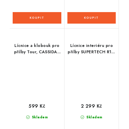
Lícnice a klobouk pro
Lícnice interiéru pro
přilby Tour, CASSIDA -
přilby SUPERTECH R10,
ČR
ALPINESTARS (1 pár)
599 Kč
2 299 Kč
Skladem
Skladem