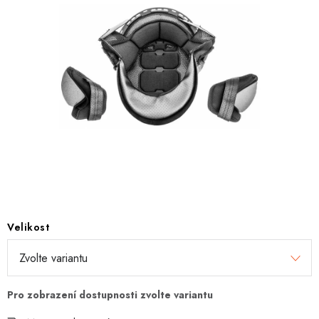
OBLEČENÍ
TIP NA DÁRKY
NÁPLNĚ A KAPALINY
NÁHRADNÍ DÍLY
MONTÁŽNÍ SLUŽBY
Moje objednávka
Kontakt
Reklamace a vrácení zboží
Doprava a platba
Obchodní podmínky
Velikost
Podmínky ochrany osobních údajů
Návody na montáž