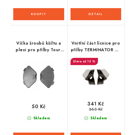
Víčka šroubů kšiltu a
Vnitřní část lícnice pro
plexi pro přilby Tour,
přilby TERMINATOR 2.1
CASSIDA - ČR (černé,
S, AIROH
až 13 %
pár)
341 Kč
50 Kč
363 Kč
Skladem
Skladem