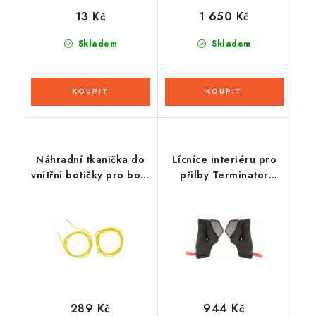
13 Kč
1 650 Kč
Skladem
Skladem
Náhradní tkanička do
Lícníce interiéru pro
vnitřní botičky pro boty
přilby Terminator
Supertech R/SMX Plus
Open Vision, AIROH
a další modely s rychlo
(černé)
vázáním, ALPINESTARS
(žluté, 1 ks)
289 Kč
944 Kč