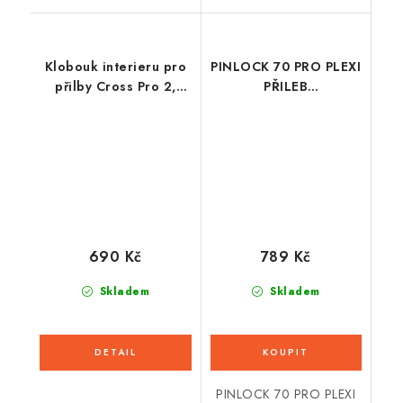
Klobouk interieru pro
PINLOCK 70 PRO PLEXI
přilby Cross Pro 2,
PŘILEB
CASSIDA (žlutá fluo/
APEX/INTEGRAL
černá/bílá/šedá)
3.0/COMPRESS 2.0 S
PŘÍPRAVOU PRO
PINLOCK, CASSIDA
690 Kč
789 Kč
Skladem
Skladem
PINLOCK 70 PRO PLEXI