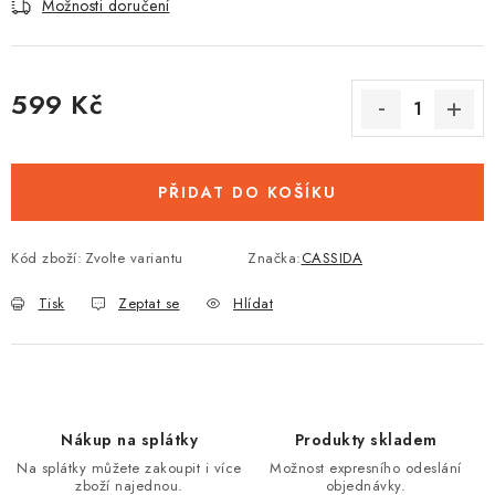
Možnosti doručení
599 Kč
Měrná cena:
PŘIDAT DO KOŠÍKU
Kód zboží:
Zvolte variantu
Značka:
CASSIDA
Tisk
Zeptat se
Hlídat
Nákup na splátky
Produkty skladem
Na splátky můžete zakoupit i více
Možnost expresního odeslání
zboží najednou.
objednávky.