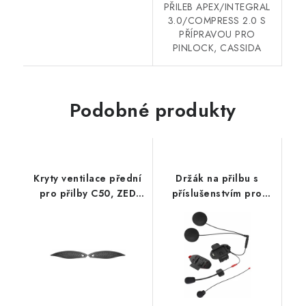
PŘILEB APEX/INTEGRAL
3.0/COMPRESS 2.0 S
PŘÍPRAVOU PRO
PINLOCK, CASSIDA
Podobné produkty
Kryty ventilace přední
Držák na přilbu s
pro přilby C50, ZED
příslušenstvím pro
(černá, pár)
headset s HD sluchátky
SF1 / SF2 / SF4, SENA