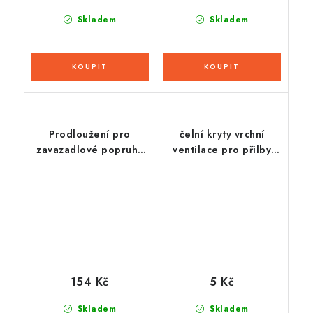
Skladem
Skladem
Prodloužení pro
čelní kryty vrchní
zavazadlové popruhy
ventilace pro přilby
Atlas, OXFORD (černá)
Cross Pro 2, CASSIDA
(oranžová)
154 Kč
5 Kč
Skladem
Skladem