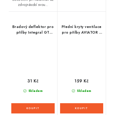
zdvojnásobí svou...
Bradový deflektor pro
Přední kryty ventilace
přilby Integral GT
pro přilby AVIATOR J,
2.0/2.1, CASSIDA
AIROH
31 Kč
159 Kč
Skladem
Skladem