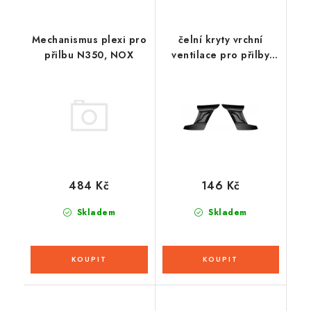
Mechanismus plexi pro
čelní kryty vrchní
přilbu N350, NOX
ventilace pro přilby
Cyklon, CASSIDA - ČR
(černá, pár)
484 Kč
146 Kč
Skladem
Skladem