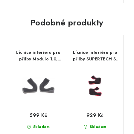
Podobné produkty
Lícnice interieru pro
Lícnice interiéru pro
přilby Modulo 1.0,
přilby SUPERTECH S-
CASSIDA - ČR
M10 a S-M8,
ALPINESTARS (verze
ECE 22.05)
599 Kč
929 Kč
Skladem
Skladem