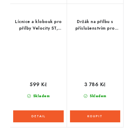
Lícnice a klobouk pro
Držák na přilbu s
přilby Velocity ST,
příslušenstvím pro
CASSIDA - ČR
headset 50S SOUND
BY Harman Kardon
(sluchátka + mikrofon),
SENA
599 Kč
3 786 Kč
Skladem
Skladem