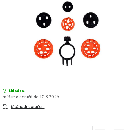
OBLEČENÍ
TIP NA DÁRKY
NÁPLNĚ A KAPALINY
NÁHRADNÍ DÍLY
MONTÁŽNÍ SLUŽBY
Moje objednávka
Kontakt
Reklamace a vrácení zboží
Doprava a platba
Obchodní podmínky
Skladem
Podmínky ochrany osobních údajů
Návody na montáž
10.8.2026
Možnosti doručení