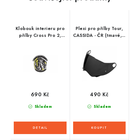
Klobouk interieru pro
Plexi pro přilby Tour,
přilby Cross Pro 2,
CASSIDA - ČR (tmavé, s
CASSIDA (žlutá fluo/
přípravou pro Pinlock
černá/bílá/šedá)
70)
690 Kč
490 Kč
Skladem
Skladem