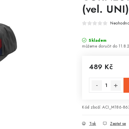
(vel. UNI)
Neohodn
Skladem
11.8.
489 Kč
Měrná cena:
Kód zboží:
ACI_M186-86
Tisk
Zeptat se