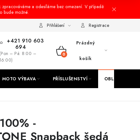
k zpracováváme a odesíláme bez omezení. V případě
to bude možné.
hrany osobních údajů
Návody na montáž
Přihlášení
Registrace
+421 910 603
Prázdný
694
(Pon – Pá: 8:00 –
NÁKUPNÍ
košík
16:00)
KOŠÍK
MOTO VÝBAVA
PŘÍSLUŠENSTVÍ
OBLEČENÍ
 100% -
ONE Snapback šedá