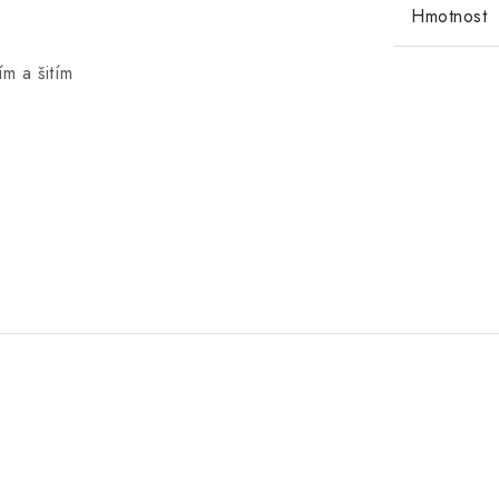
Hmotnost
m a šitím
.