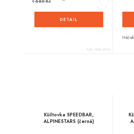
1 660 Kč
Háček
Kód:
M180-381-M
Kšiltovka SPEEDBAR,
Kš
ALPINESTARS (černá)
A