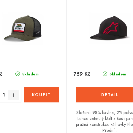
č
759 Kč
Skladem
Skladem
Složení: 98% bavlna, 2% polyu
Lehce zahnutý kšilt a šesti pa
pružná konstrukce kšiltovky Fl
Přední...