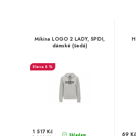
Mikina LOGO 2 LADY, SPIDI,
H
dámské (šedá)
8 %
1 517 Kč
69 K
Skladem