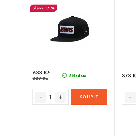
17 %
688 Kč
878 K
Skladem
829 Kč