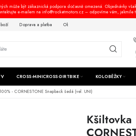
ených může být zákaznická podpora dočasně omezená. Objednávky vša
ontaktujte e-mailem na info@rocketmotors.cz – odpovíme vám, jakmile 
zboží
Doprava a platba
Obchodní podmínky
Podmínky oc
TV
CROSS-MINICROSS-DIRTBIKE
KOLOBĚŽKY
a 100% - CORNESTONE Snapback šedá (vel. UNI)
Kšiltovka
CORNEST