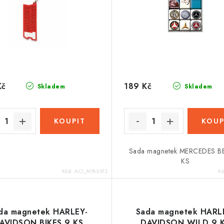
Kč
189 Kč
Skladem
Skladem
Sada magnetek MERCEDES B
KS
Kód:
ACI_M183-512
K
da magnetek HARLEY-
Sada magnetek HARL
AVIDSON BIKES 9 KS
DAVIDSON WILD 9 