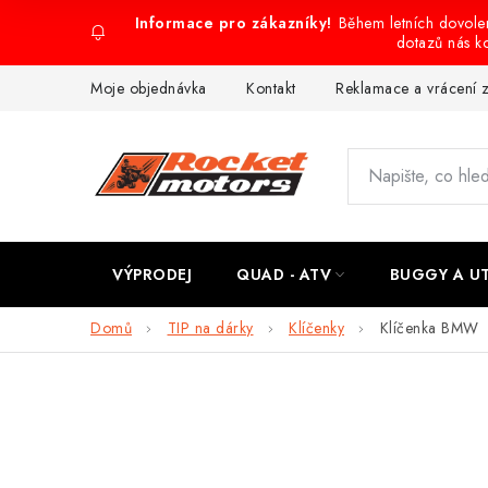
Přejít
Během letních dovol
na
dotazů nás k
obsah
Moje objednávka
Kontakt
Reklamace a vrácení 
VÝPRODEJ
QUAD - ATV
BUGGY A U
Domů
TIP na dárky
Klíčenky
Klíčenka BMW