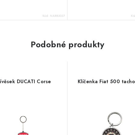
Kód:
NAR83037
Kó
Podobné produkty
řívěsek DUCATI Corse
Klíčenka Fiat 500 tach