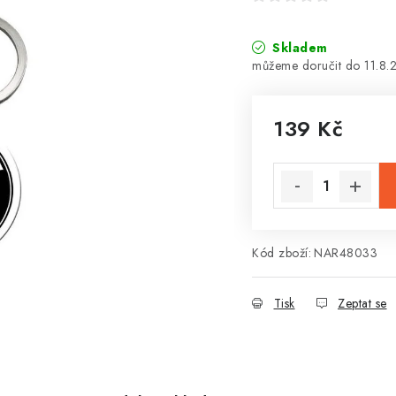
Skladem
11.8.
139 Kč
Měrná cena:
Kód zboží:
NAR48033
Tisk
Zeptat se