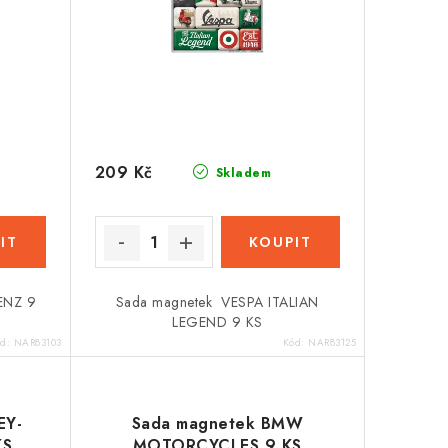
209 Kč
Skladem
ENZ 9
Sada magnetek VESPA ITALIAN
LEGEND 9 KS
ód:
NAR83103
Kód:
NAR83125
EY-
Sada magnetek BMW
KS
MOTORCYCLES 9 KS