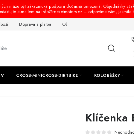
ených může být zákaznická podpora dočasně omezená. Objednávky vša
ontaktujte e-mailem na info@rocketmotors.cz – odpovíme vám, jakmile 
zboží
Doprava a platba
Obchodní podmínky
Podmínky oc
TV
CROSS-MINICROSS-DIRTBIKE
KOLOBĚŽKY
Klíčenk
Neohodn