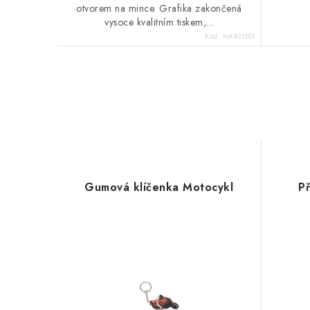
otvorem na mince. Grafika zakončená
vysoce kvalitním tiskem,...
Kód:
NAR31501
Gumová klíčenka Motocykl
P