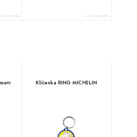
d:
NAR83096
Kód:
NAR83077
ometr
Klíčenka RING MICHELIN