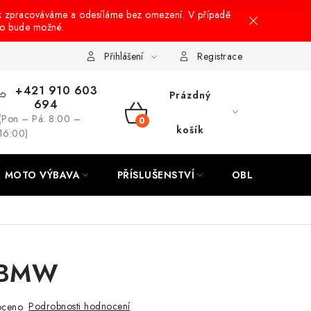
k zpracováváme a odesíláme bez omezení. V případě
to bude možné.
hrany osobních údajů
Návody na montáž
Přihlášení
Registrace
+421 910 603
Prázdný
694
(Pon – Pá: 8:00 –
NÁKUPNÍ
košík
16:00)
KOŠÍK
MOTO VÝBAVA
PŘÍSLUŠENSTVÍ
OBLEČENÍ
a BMW
Podrobnosti hodnocení
oceno