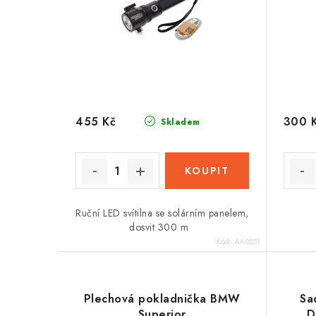
455 Kč
300 
Skladem
Ruční LED svítilna se solárním panelem,
dosvit 300 m
Kód:
AA2551
Plechová pokladnička BMW
Sa
Superior
D