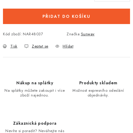
PŘIDAT DO KOŠÍKU
Kód zboží:
NAR48037
Značka:
Sunway
Tisk
Zeptat se
Hlídat
Nákup na splátky
Produkty skladem
Na splátky můžete zakoupit i více
Možnost expresního odeslání
zboží najednou.
objednávky.
Zákaznická podpora
Nevíte si poradit? Neváhejte nás