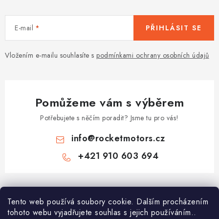
E-mail
PŘIHLÁSIT SE
Vložením e-mailu souhlasíte s
podmínkami ochrany osobních údajů
Pomůžeme vám s výběrem
Potřebujete s něčím poradit? Jsme tu pro vás!
info
@
rocketmotors.cz
+421 910 603 694
Z
á
Najdete nás
Tento web používá soubory cookie. Dalším procházením
p
tohoto webu vyjadřujete souhlas s jejich používáním..