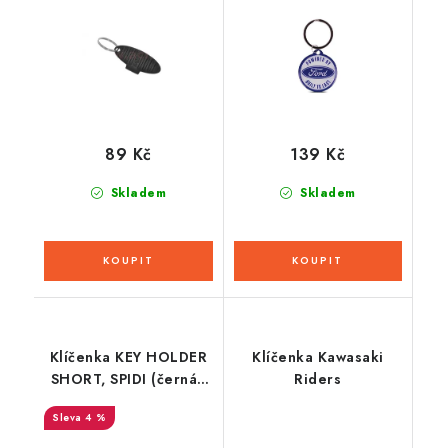
Monaco/Paname/Breva
´R/Vertigo, LAZER -
Belgie
89 Kč
139 Kč
Skladem
Skladem
Klíčenka KEY HOLDER
Klíčenka Kawasaki
SHORT, SPIDI (černá/
Riders
červená)
4 %