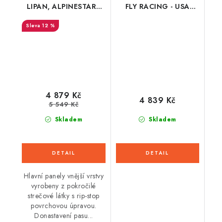
LIPAN, ALPINESTARS
FLY RACING - USA
(žlutá/růžová) 2025
2026 (bílá/šedá)
12 %
4 879 Kč
4 839 Kč
5 549 Kč
Skladem
Skladem
Hlavní panely vnější vrstvy
vyrobeny z pokročilé
strečové látky s rip-stop
povrchovou úpravou.
Donastavení pasu...