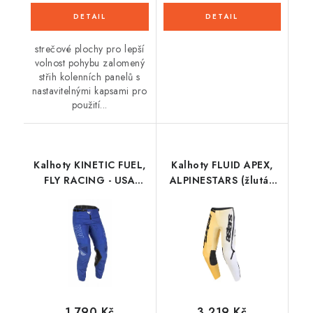
strečové plochy pro lepší
volnost pohybu zalomený
střih kolenních panelů s
nastavitelnými kapsami pro
použití...
Kalhoty KINETIC FUEL,
Kalhoty FLUID APEX,
FLY RACING - USA
ALPINESTARS (žlutá/
2022 (modrá/bílá)
černá) 2026
1 790 Kč
3 219 Kč