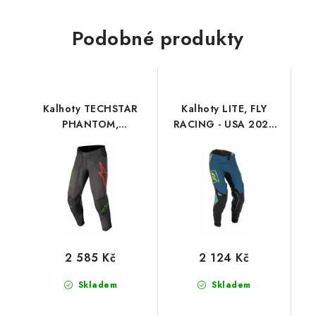
Podobné produkty
Kalhoty TECHSTAR
Kalhoty LITE, FLY
PHANTOM,
RACING - USA 2022
ALPINESTARS (černá
(šedá/tyrkysová/hi-vis)
antracit/zelená neon)
2 585 Kč
2 124 Kč
Skladem
Skladem