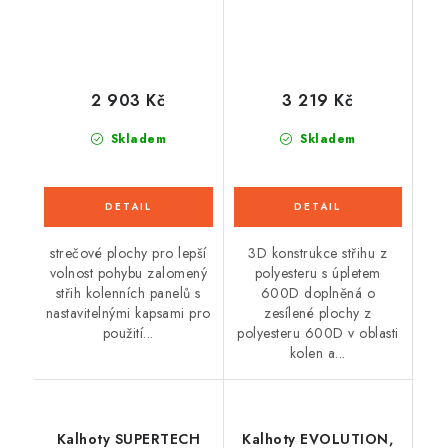
2 903 Kč
3 219 Kč
Skladem
Skladem
strečové plochy pro lepší
3D konstrukce střihu z
volnost pohybu zalomený
polyesteru s úpletem
střih kolenních panelů s
600D doplněná o
nastavitelnými kapsami pro
zesílené plochy z
použití...
polyesteru 600D v oblasti
kolen a...
Kalhoty SUPERTECH
Kalhoty EVOLUTION,