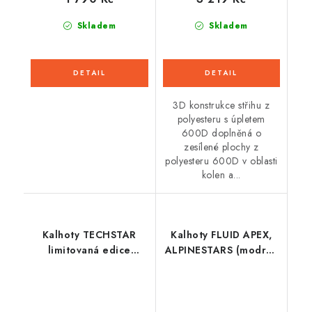
Skladem
Skladem
3D konstrukce střihu z
polyesteru s úpletem
600D doplněná o
zesílené plochy z
polyesteru 600D v oblasti
kolen a...
Kalhoty TECHSTAR
Kalhoty FLUID APEX,
limitovaná edice
ALPINESTARS (modrá/
ACUMEN,
žlutá fluo) 2026
ALPINESTARS
(červená/černá/bílá)