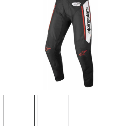
OBLEČENÍ
TIP NA DÁRKY
NÁPLNĚ A KAPALINY
NÁHRADNÍ DÍLY
MONTÁŽNÍ SLUŽBY
Moje objednávka
Kontakt
Reklamace a vrácení zboží
Doprava a platba
Obchodní podmínky
Podmínky ochrany osobních údajů
Návody na montáž