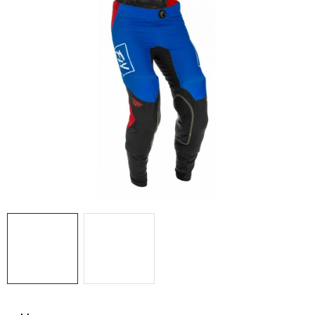
OBLEČENÍ
TIP NA DÁRKY
NÁPLNĚ A KAPALINY
NÁHRADNÍ DÍLY
MONTÁŽNÍ SLUŽBY
Moje objednávka
Kontakt
Reklamace a vrácení zboží
Doprava a platba
Obchodní podmínky
Podmínky ochrany osobních údajů
Návody na montáž