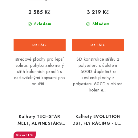
2 585 Kč
3 219 Kč
Skladem
Skladem
strečové plochy pro lepší
3D konstrukce střihu z
volnost pohybu zalomený
polyesteru s úpletem
střih kolenních panelů s
600D doplněná o
nastavitelnými kapsami pro
zesílené plochy z
použití...
polyesteru 600D v oblasti
kolen a...
Kalhoty TECHSTAR
Kalhoty EVOLUTION
MELT, ALPINESTARS
DST, FLY RACING - USA
(červená/šedá)
2022 (červená/šedá)
11 %