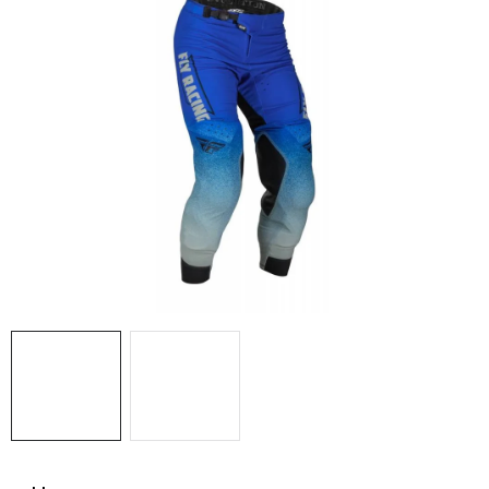
OBLEČENÍ
TIP NA DÁRKY
NÁPLNĚ A KAPALINY
NÁHRADNÍ DÍLY
MONTÁŽNÍ SLUŽBY
Moje objednávka
Kontakt
Reklamace a vrácení zboží
Doprava a platba
Obchodní podmínky
Podmínky ochrany osobních údajů
Návody na montáž