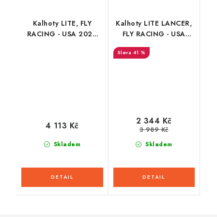
Kalhoty LITE, FLY
Kalhoty LITE LANCER,
RACING - USA 2026
FLY RACING - USA
(černá/červená)
2025 (modrá/hi-vis)
41 %
2 344 Kč
4 113 Kč
3 989 Kč
Skladem
Skladem