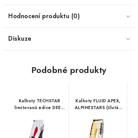
Hodnocení produktu (0)
Diskuze
Podobné produkty
Kalhoty TECHSTAR
Kalhoty FLUID APEX,
limitovaná edice DEEP,
ALPINESTARS (žlutá/
APINESTARS
černá) 2026
(černá/bílá/červená
fluo/oranžová)