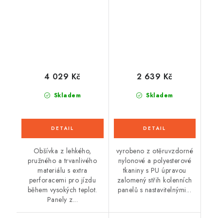
(černá/bílá/červená
fluo)
4 029 Kč
2 639 Kč
Skladem
Skladem
Obšívka z lehkého,
vyrobeno z otěruvzdorné
pružného a trvanlivého
nylonové a polyesterové
materiálu s extra
tkaniny s PU úpravou
perforacemi pro jízdu
zalomený střih kolenních
během vysokých teplot.
panelů s nastavitelnými...
Panely z...