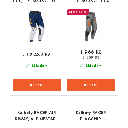
DST, FLY RACING - USA
FLY RACING - USA
2022
2025 (šedá/oranžová/
44 %
(modrá/bílá/zlatá)
černá)
1 966 Kč
2 489 Kč
od
3 559 Kč
Skladem
Skladem
Kalhoty RACER AIR
Kalhoty RACER
RIWAY, ALPINESTARS
FLAGSHIP,
(černá/bílá) 2026
ALPINESTARS