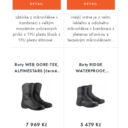
obšívka z mikrovlákna v
vnější vrstva je z velmi
kombinaci s velkým
lehkého a odolného
množstvím ochranných
mikrovlákna v kombinaci s
prvků z TPU plastu kloub z
pletenou síťovinou a
TPU plastu slitinové...
bezešvým mikrovláknem...
Boty WEB GORE-TEX,
Boty RIDGE
ALPINESTARS (černé)
WATERPROOF,
2026
ALPINESTARS (černá/
černá) 2026
7 969 Kč
5 479 Kč