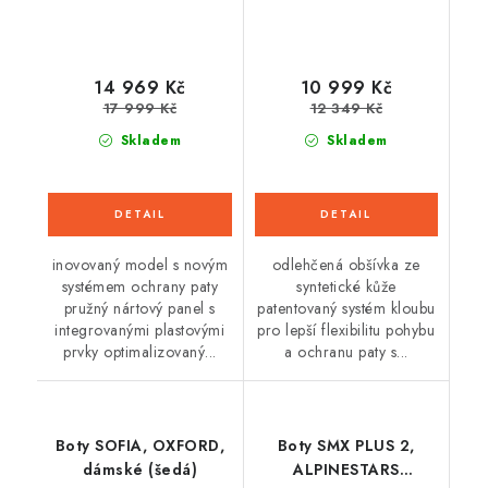
14 969 Kč
10 999 Kč
17 999 Kč
12 349 Kč
Skladem
Skladem
inovovaný model s novým
odlehčená obšívka ze
systémem ochrany paty
syntetické kůže
pružný nártový panel s
patentovaný systém kloubu
integrovanými plastovými
pro lepší flexibilitu pohybu
prvky optimalizovaný...
a ochranu paty s...
Boty SOFIA, OXFORD,
Boty SMX PLUS 2,
dámské (šedá)
ALPINESTARS