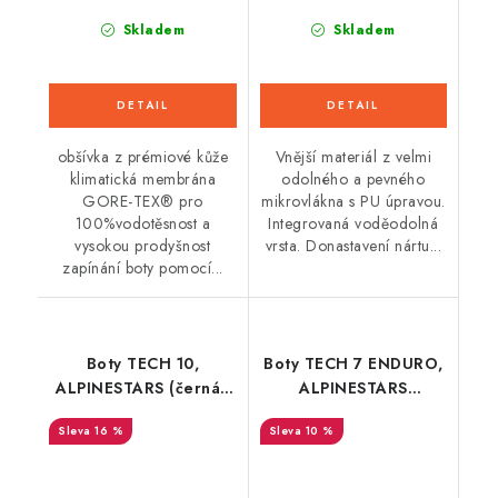
Skladem
Skladem
obšívka z prémiové kůže
Vnější materiál z velmi
klimatická membrána
odolného a pevného
GORE-TEX® pro
mikrovlákna s PU úpravou.
100%vodotěsnost a
Integrovaná voděodolná
vysokou prodyšnost
vrsta. Donastavení nártu...
zapínání boty pomocí...
Boty TECH 10,
Boty TECH 7 ENDURO,
ALPINESTARS (černá/
ALPINESTARS
červená fluo/šedá)
(černá/tmavá hnědá)
16 %
10 %
2025