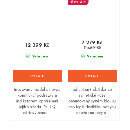
2 %
žlutá fluo) 2026
7 279 Kč
12 399 Kč
7 489 Kč
Skladem
Skladem
Inovovaný model s novou
odlehčená obšívka ze
konstrukcí podrážky a
syntetické kůže
indikátorem opotřebení
patentovaný systém kloubu
jejího středu. Pružný
pro lepší flexibilitu pohybu
nártový panel....
a ochranu paty s...