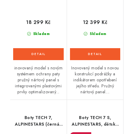
18 299 Kč
12 399 Kč
Skladem
Skladem
inovovaný model s novým
Inovovaný model s novou
systémem ochrany paty
konstrukcí podrážky a
pružný nártový panel s
indikátorem opotřebení
integrovanými plastovými
jejího středu. Pružný
prvky optimalizovaný...
nártový panel....
Boty TECH 7,
Boty TECH 7 S,
ALPINESTARS (černá/
ALPINESTARS, dětské
červená fluo) 2026
(šedá/červená fluo/