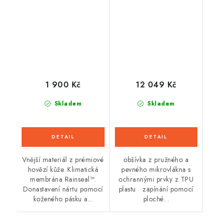
(černá/bílá/ červená
fluo) 2026
1 900 Kč
12 049 Kč
Skladem
Skladem
Vnější materiál z prémiové
obšívka z pružného a
hovězí kůže. Klimatická
pevného mikrovlákna s
membrána Rainseal™.
ochrannými prvky z TPU
Donastavení nártu pomocí
plastu zapínání pomocí
koženého pásku a...
ploché...