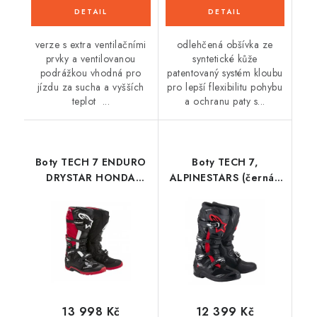
verze s extra ventilačními
odlehčená obšívka ze
prvky a ventilovanou
syntetické kůže
podrážkou vhodná pro
patentovaný systém kloubu
jízdu za sucha a vyšších
pro lepší flexibilitu pohybu
teplot ...
a ochranu paty s...
Boty TECH 7 ENDURO
Boty TECH 7,
DRYSTAR HONDA
ALPINESTARS (černá/
kolekce, ALPINESTARS
červená fluo) 2026
(černá/červená) 2026
13 998 Kč
12 399 Kč