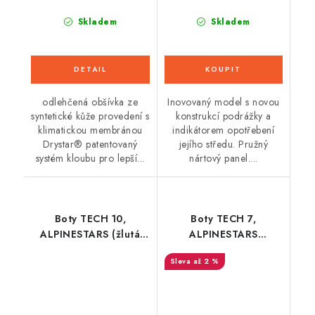
Skladem
Skladem
odlehčená obšívka ze
Inovovaný model s novou
syntetické kůže provedení s
konstrukcí podrážky a
klimatickou membránou
indikátorem opotřebení
Drystar® patentovaný
jejího středu. Pružný
systém kloubu pro lepší...
nártový panel....
Boty TECH 10,
Boty TECH 7,
ALPINESTARS (žlutá
ALPINESTARS
fluo/černá/červená
(červená) 2026
až 2 %
fluo) 2026