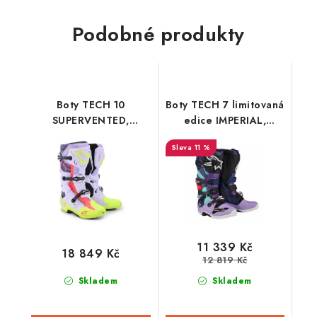
Podobné produkty
Boty TECH 10
Boty TECH 7 limitovaná
SUPERVENTED,
edice IMPERIAL,
ALPINESTARS (fialová/
ALPINESTARS (modrá)
11 %
žlutá fluo/růžová)
2024
2026
11 339 Kč
18 849 Kč
12 819 Kč
Skladem
Skladem