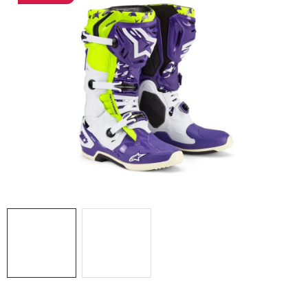
OBLEČENÍ
TIP NA DÁRKY
NÁPLNĚ A KAPALINY
NÁHRADNÍ DÍLY
MONTÁŽNÍ SLUŽBY
Moje objednávka
Kontakt
Reklamace a vrácení zboží
Doprava a platba
Obchodní podmínky
Podmínky ochrany osobních údajů
Návody na montáž