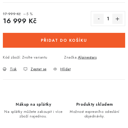
17 999 Kč
–5 %
16 999 Kč
Měrná cena:
PŘIDAT DO KOŠÍKU
Kód zboží:
Zvolte variantu
Značka:
Alpinestars
Tisk
Zeptat se
Hlídat
Nákup na splátky
Produkty skladem
Na splátky můžete zakoupit i více
Možnost expresního odeslání
zboží najednou.
objednávky.