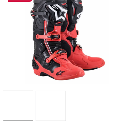
OBLEČENÍ
TIP NA DÁRKY
NÁPLNĚ A KAPALINY
NÁHRADNÍ DÍLY
MONTÁŽNÍ SLUŽBY
Moje objednávka
Kontakt
Reklamace a vrácení zboží
Doprava a platba
Obchodní podmínky
Podmínky ochrany osobních údajů
Návody na montáž