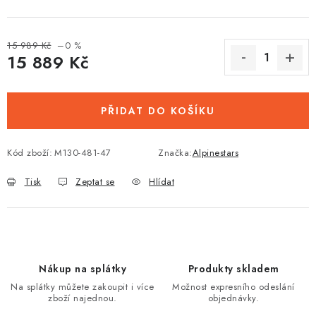
15 989 Kč
–0 %
15 889 Kč
Měrná cena:
PŘIDAT DO KOŠÍKU
Kód zboží:
M130-481-47
Značka:
Alpinestars
Tisk
Zeptat se
Hlídat
Nákup na splátky
Produkty skladem
Na splátky můžete zakoupit i více
Možnost expresního odeslání
zboží najednou.
objednávky.