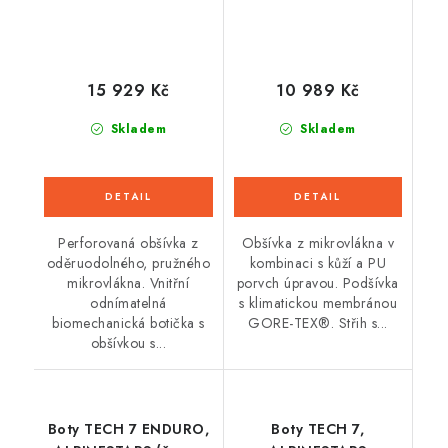
15 929 Kč
10 989 Kč
Skladem
Skladem
Perforovaná obšívka z
Obšívka z mikrovlákna v
oděruodolného, pružného
kombinaci s kůží a PU
mikrovlákna. Vnitřní
porvch úpravou. Podšívka
odnímatelná
s klimatickou membránou
biomechanická botička s
GORE-TEX®. Střih s...
obšívkou s...
Boty TECH 7 ENDURO,
Boty TECH 7,