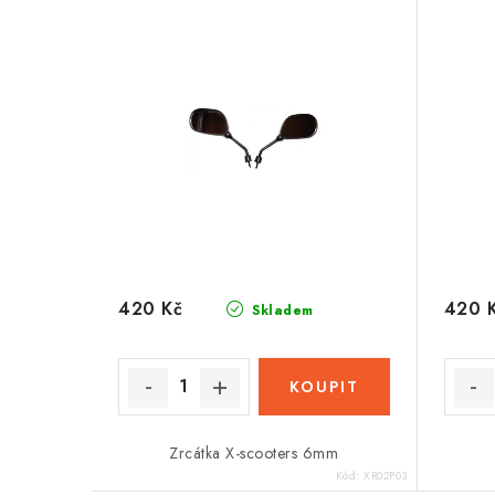
420 Kč
420 
Skladem
Zrcátka X-scooters 6mm
Kód:
XR02P03