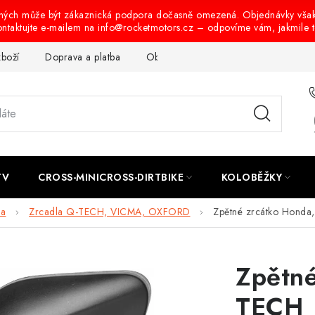
ených může být zákaznická podpora dočasně omezená. Objednávky vša
ontaktujte e-mailem na info@rocketmotors.cz – odpovíme vám, jakmile 
zboží
Doprava a platba
Obchodní podmínky
Podmínky oc
TV
CROSS-MINICROSS-DIRTBIKE
KOLOBĚŽKY
la
Zrcadla Q-TECH, VICMA, OXFORD
Zpětné zrcátko Honda
Zpětné
TECH