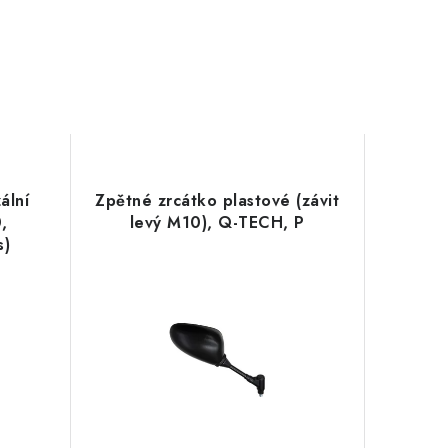
ální
Zpětné zrcátko plastové (závit
,
levý M10), Q-TECH, P
s)