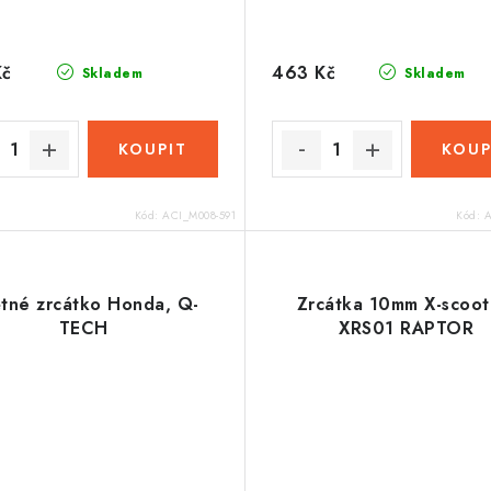
Kč
463 Kč
Skladem
Skladem
Kód:
ACI_M008-591
Kód:
A
tné zrcátko Honda, Q-
Zrcátka 10mm X-scoot
TECH
XRS01 RAPTOR