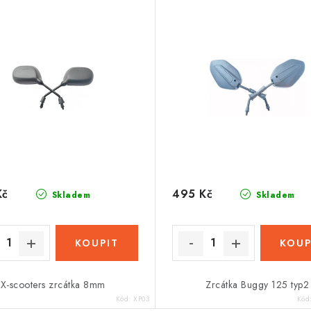
Kč
495 Kč
Skladem
Skladem
X-scooters zrcátka 8mm
Zrcátka Buggy 125 typ2
Kód:
XP03
Kód