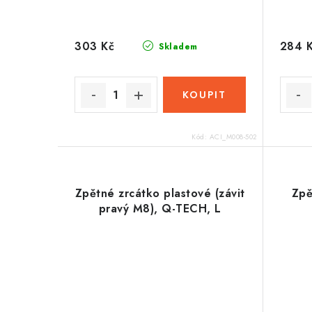
303 Kč
284 
Skladem
Kód:
ACI_M008-502
Zpětné zrcátko plastové (závit
Zpě
pravý M8), Q-TECH, L