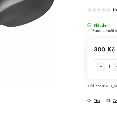
N
Skladem
380 Kč
Měrná cena
Kód zboží:
ACI_M
Tisk
Ze