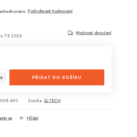
Podrobnosti hodnocení
eohodnoceno
Možnosti doručení
7.8.2026
:
PŘIDAT DO KOŠÍKU
008-490
Značka:
Q-TECH
ptat se
Hlídat