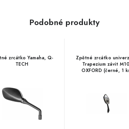
Podobné produkty
tné zrcátko Yamaha, Q-
Zpětné zrcátko univerz
TECH
Trapezium závit M10
OXFORD (černé, 1 k
aplikace L