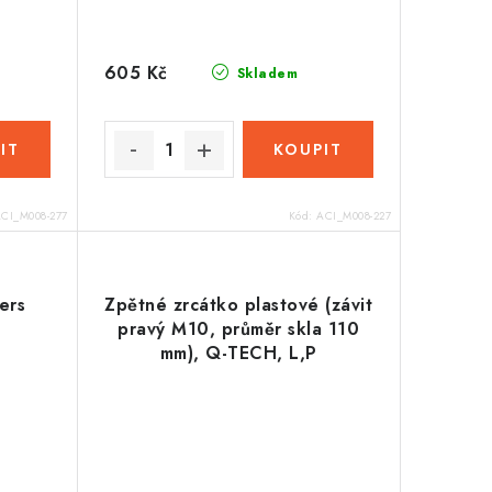
605 Kč
Skladem
CI_M008-277
Kód:
ACI_M008-227
ers
Zpětné zrcátko plastové (závit
pravý M10, průměr skla 110
mm), Q-TECH, L,P