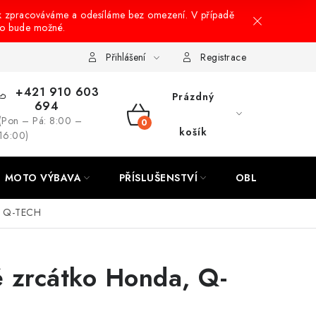
k zpracováváme a odesíláme bez omezení. V případě
to bude možné.
hrany osobních údajů
Návody na montáž
Přihlášení
Registrace
+421 910 603
Prázdný
694
(Pon – Pá: 8:00 –
NÁKUPNÍ
košík
16:00)
KOŠÍK
MOTO VÝBAVA
PŘÍSLUŠENSTVÍ
OBLEČENÍ
, Q-TECH
 zrcátko Honda, Q-