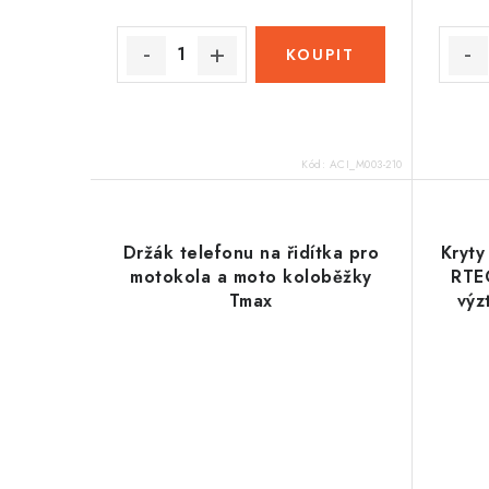
Kód:
ACI_M003-210
Držák telefonu na řidítka pro
Kryt
motokola a moto koloběžky
RTE
Tmax
výz