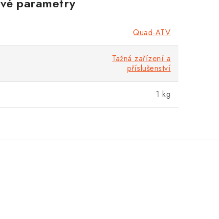
vé parametry
Quad-ATV
Tažná zařízení a
příslušenství
1 kg