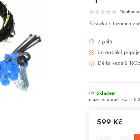
Neohodn
Zásuvka k tažnému zař
7-pólů
Univerzální připoj
Délka kabelů 160
Skladem
11.8.
599 Kč
Měrná cena: