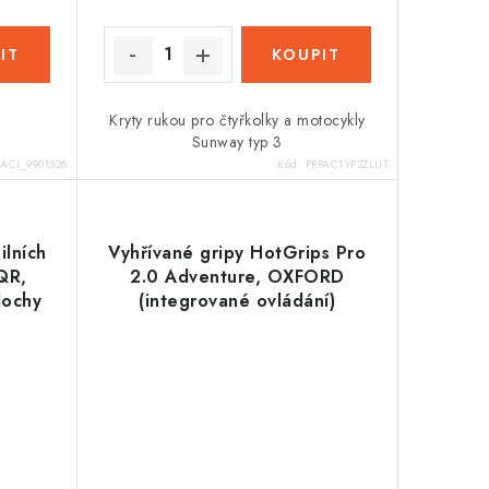
Kryty rukou pro čtyřkolky a motocykly
Sunway typ 3
ACI_9901528
Kód:
PRPACTYP3ZLUT
ilních
Vyhřívané gripy HotGrips Pro
QR,
2.0 Adventure, OXFORD
lochy
(integrované ovládání)
sky,