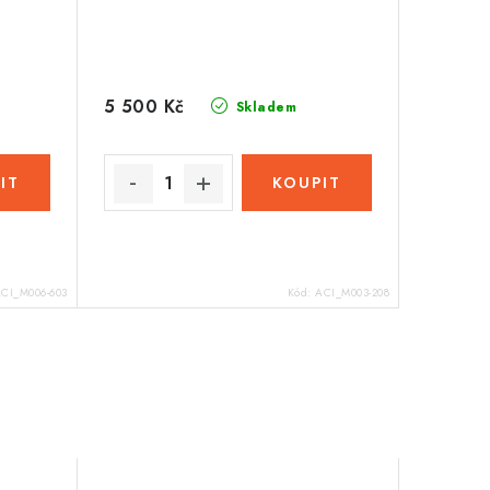
5 500 Kč
Skladem
CI_M006-603
Kód:
ACI_M003-208