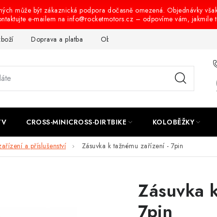
ených může být zákaznická podpora dočasně omezená. Objednávky vša
ontaktujte e-mailem na info@rocketmotors.cz – odpovíme vám, jakmile 
zboží
Doprava a platba
Obchodní podmínky
Podmínky oc
TV
CROSS-MINICROSS-DIRTBIKE
KOLOBĚŽKY
ařízení a příslušenství
Zásuvka k tažnému zařízení - 7pin
Zásuvka k
7pin