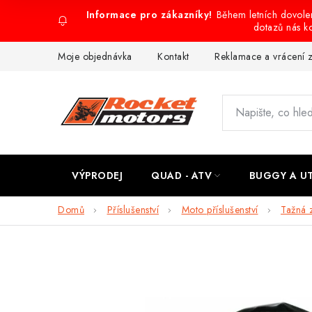
Přejít
Během letních dovol
na
dotazů nás k
obsah
Moje objednávka
Kontakt
Reklamace a vrácení 
VÝPRODEJ
QUAD - ATV
BUGGY A U
Domů
Příslušenství
Moto příslušenství
Tažná z