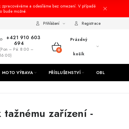
k zpracováváme a odesíláme bez omezení. V případě
to bude možné.
hrany osobních údajů
Návody na montáž
Přihlášení
Registrace
+421 910 603
Prázdný
694
(Pon – Pá: 8:00 –
NÁKUPNÍ
košík
16:00)
KOŠÍK
MOTO VÝBAVA
PŘÍSLUŠENSTVÍ
OBLEČENÍ
 tažnému zařízení -