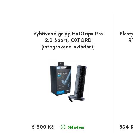
Vyhřívané gripy HotGrips Pro
Plast
2.0 Sport, OXFORD
R
(integrované ovládání)
5 500 Kč
534 
Skladem