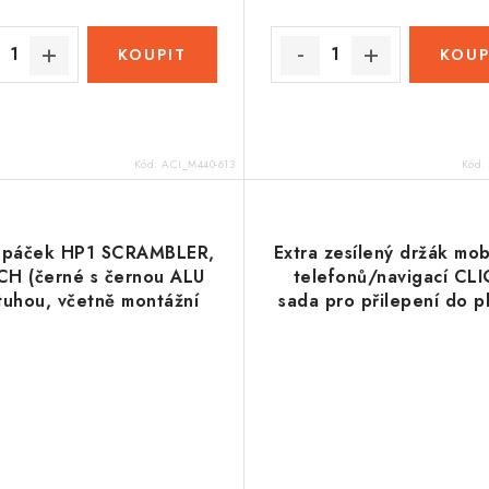
Kód:
ACI_M440-613
Kód:
y páček HP1 SCRAMBLER,
Extra zesílený držák mob
CH (černé s černou ALU
telefonů/navigací CLI
tuhou, včetně montážní
sada pro přilepení do p
sady)
pomocí oboustranné pá
OXFORD