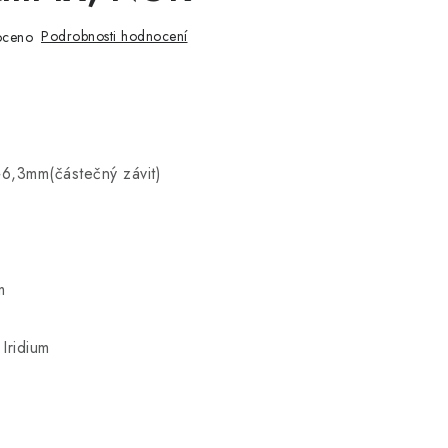
Podrobnosti hodnocení
oceno
+6,3mm(částečný závit)
m
 Iridium