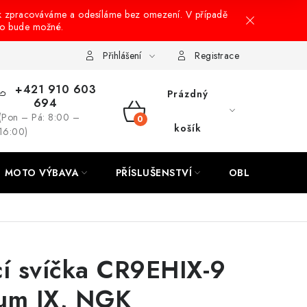
k zpracováváme a odesíláme bez omezení. V případě
to bude možné.
hrany osobních údajů
Návody na montáž
Přihlášení
Registrace
+421 910 603
Prázdný
694
(Pon – Pá: 8:00 –
NÁKUPNÍ
košík
16:00)
KOŠÍK
MOTO VÝBAVA
PŘÍSLUŠENSTVÍ
OBLEČENÍ
cí svíčka CR9EHIX-9
ium IX, NGK