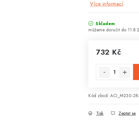
Více informací
Skladem
11.8.
732 Kč
Měrná cena:
Kód zboží:
ACI_M230-28
Tisk
Zeptat se