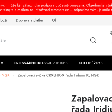
ených může být zákaznická podpora dočasně omezená. Objednávky vša
ontaktujte e-mailem na info@rocketmotors.cz – odpovíme vám, jakmile 
zboží
Doprava a platba
Obchodní podmínky
Podmínky oc
TV
CROSS-MINICROSS-DIRTBIKE
KOLOBĚŽKY
ky NGK
Zapalovací svíčka CR9EHIX-9 řada Iridium IX, NGK
Zapalova
řada Irid