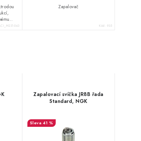
ektrodou
Zapalovač
ukcí,
ému...
ACI_M231-043
Kód:
935
GK
Zapalovací svíčka JR8B řada
Standard, NGK
41 %