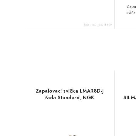
Zapa
svíčk
Kód:
ACI_M011-539
Zapalovací svíčka LMAR8D-J
řada Standard, NGK
SILM