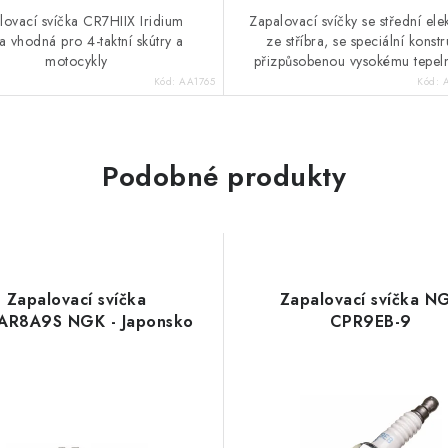
lovací svíčka CR7HIIX Iridium
Zapalovací svíčky se střední el
a vhodná pro 4-taktní skútry a
ze stříbra, se speciální konstr
motocykly
přizpůsobenou vysokému tepeln
Kód:
AA1765
Kód:
Podobné produkty
Zapalovací svíčka
Zapalovací svíčka N
AR8A9S NGK - Japonsko
CPR9EB-9