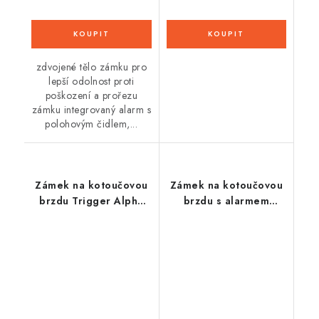
zdvojené tělo zámku pro
lepší odolnost proti
poškození a prořezu
zámku integrovaný alarm s
polohovým čidlem,...
Zámek na kotoučovou
Zámek na kotoučovou
brzdu Trigger Alpha
brzdu s alarmem
360 2.0 (průměr čepu
Detecto 7000 RS1 (trn
10 mm, žlutý), ABUS
3 x 5 mm), ABUS
(černá,žlutá)