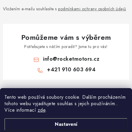
Vložením e-mailu souhlasíte s
podmínkami ochrany osobních údajů
Pomůžeme vám s výběrem
Potřebujete s něčím poradit? Jsme tu pro vás!
info
@
rocketmotors.cz
+421 910 603 694
Z
á
Najdete nás
Tento web používá soubory cookie. Dalším procházením
p
tohoto webu vyjadřujete souhlas s jejich používáním..
a
Více informací
zde
.
Informace pro vás
t
í
Moje objednávka
Nastavení
TOP kategorie