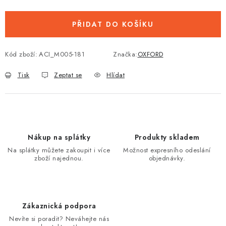
PŘIDAT DO KOŠÍKU
Kód zboží:
ACI_M005-181
Značka:
OXFORD
Tisk
Zeptat se
Hlídat
Nákup na splátky
Produkty skladem
Na splátky můžete zakoupit i více
Možnost expresního odeslání
zboží najednou.
objednávky.
Zákaznická podpora
Nevíte si poradit? Neváhejte nás