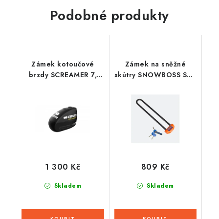
Podobné produkty
Zámek kotoučové
Zámek na sněžné
brzdy SCREAMER 7,
skútry SNOWBOSS SSF,
OXFORD (integrovaný
OXFORD (oranžová,
alarm, černý/černý,
sada bez držáku na
průměr čepu 7 mm)
zámek, průměr čepu 15
mm, pro š. pásu do
520 mm)
1 300 Kč
809 Kč
Skladem
Skladem