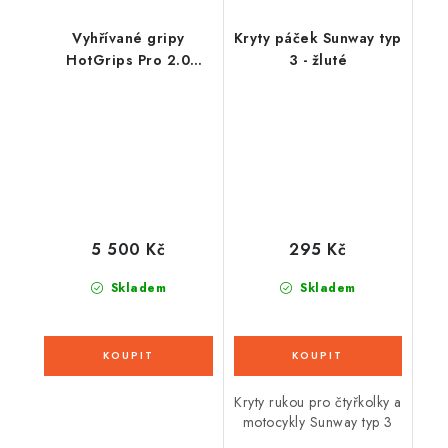
Vyhřívané gripy
Kryty páček Sunway typ
HotGrips Pro 2.0
3 - žluté
Sport, OXFORD
(integrované ovládání)
5 500 Kč
295 Kč
Skladem
Skladem
Kryty rukou pro čtyřkolky a
motocykly Sunway typ 3