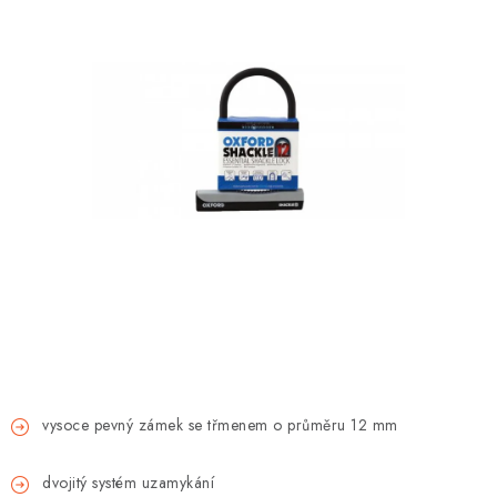
OBLEČENÍ
TIP NA DÁRKY
NÁPLNĚ A KAPALINY
NÁHRADNÍ DÍLY
MONTÁŽNÍ SLUŽBY
Moje objednávka
Kontakt
Reklamace a vrácení zboží
Doprava a platba
Obchodní podmínky
Podmínky ochrany osobních údajů
Návody na montáž
vysoce pevný zámek se třmenem o průměru 12 mm
dvojitý systém uzamykání