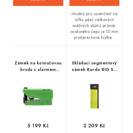
vhodný pro uzamčení na
šířku pásů užitkových
sněžných skútrů průměr
ocelového čepu je 15 mm
protiprachová krytka...
Zámek na kotoučovou
Skládací segmentový
brzdu s alarmem
zámek Bordo BIG SH
Granit Detecto XPlus
(neon žlutá,celková
2.0 (průměr třmenu 13
délka 100 cm),ABUS
mm), ABUS (zelený)
5 199 Kč
2 209 Kč