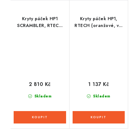
Kryty páček HP1
Kryty páček HP1,
SCRAMBLER, RTECH
RTECH (oranžové, vč.
(černé s černou ALU
montážní sady)
výztuhou, včetně
montážní sady)
2 810 Kč
1 137 Kč
Skladem
Skladem