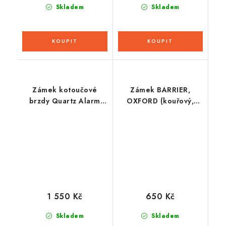
Skladem
Skladem
Zámek kotoučové
Zámek BARRIER,
brzdy Quartz Alarm
OXFORD (kouřový,
XA6, OXFORD
vyztužený, délka 1,4 m)
(integrovaný alarm,
žlutý/černý, průměr
čepu 6 mm)
1 550 Kč
650 Kč
Skladem
Skladem