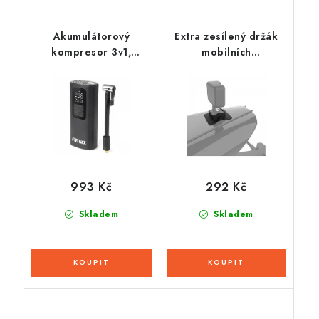
Akumulátorový
Extra zesílený držák
kompresor 3v1,
mobilních
kompresor,
telefonů/navigací
powerbanka, LED
CLIQR, sada pro
přilepení do plochy
pomocí oboustranné
pásky, OXFORD
993 Kč
292 Kč
Skladem
Skladem