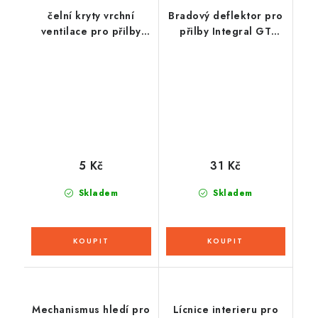
čelní kryty vrchní
Bradový deflektor pro
ventilace pro přilby
přilby Integral GT
Cross Pro 2, CASSIDA
2.0/2.1, CASSIDA
(žlutá fluo)
5 Kč
31 Kč
Skladem
Skladem
Mechanismus hledí pro
Lícnice interieru pro