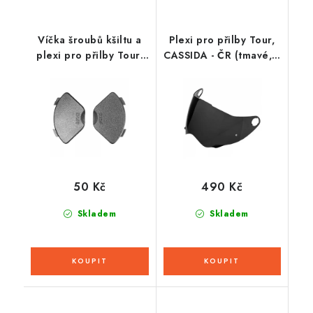
Víčka šroubů kšiltu a
Plexi pro přilby Tour,
plexi pro přilby Tour,
CASSIDA - ČR (tmavé, s
CASSIDA - ČR (černé,
přípravou pro Pinlock
pár)
70)
50 Kč
490 Kč
Skladem
Skladem