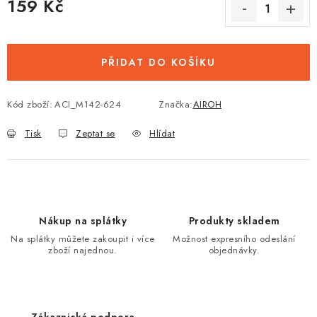
159 Kč
Měrná cena:
PŘIDAT DO KOŠÍKU
Kód zboží:
ACI_M142-624
Značka:
AIROH
Tisk
Zeptat se
Hlídat
Nákup na splátky
Produkty skladem
Na splátky můžete zakoupit i více
Možnost expresního odeslání
zboží najednou.
objednávky.