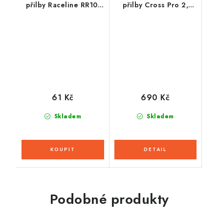
přilby Raceline RR10,
přilby Cross Pro 2,
RÖMER
CASSIDA (žlutá fluo/
černá/bílá/šedá)
61 Kč
690 Kč
Skladem
Skladem
Podobné produkty