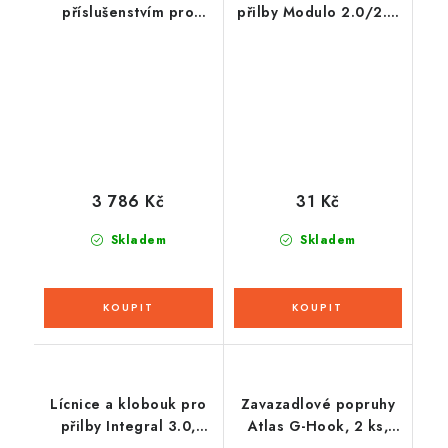
příslušenstvím pro
přilby Modulo 2.0/2.1,
headset 50S SOUND
CASSIDA
BY Harman Kardon
(sluchátka + mikrofon),
SENA
3 786 Kč
31 Kč
Skladem
Skladem
Lícnice a klobouk pro
Zavazadlové popruhy
přilby Integral 3.0,
Atlas G-Hook, 2 ks,
CASSIDA
OXFORD (černá, 26mm