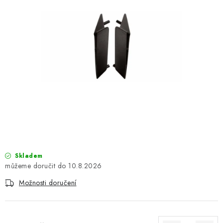
OBLEČENÍ
TIP NA DÁRKY
NÁPLNĚ A KAPALINY
NÁHRADNÍ DÍLY
MONTÁŽNÍ SLUŽBY
Moje objednávka
Kontakt
Reklamace a vrácení zboží
Doprava a platba
Obchodní podmínky
Skladem
Podmínky ochrany osobních údajů
Návody na montáž
10.8.2026
Možnosti doručení