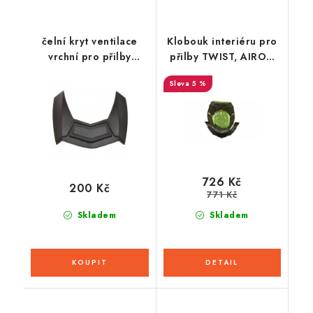
čelní kryt ventilace
Klobouk interiéru pro
vrchní pro přilby
přilby TWIST, AIROH
Velocity ST
(barevný)
5 %
1.0/2.0/2.1, CASSIDA -
ČR
726 Kč
200 Kč
771 Kč
Skladem
Skladem