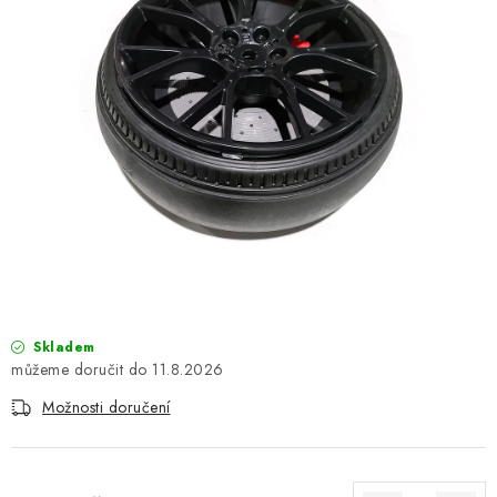
OBLEČENÍ
TIP NA DÁRKY
NÁPLNĚ A KAPALINY
NÁHRADNÍ DÍLY
MONTÁŽNÍ SLUŽBY
Moje objednávka
Kontakt
Reklamace a vrácení zboží
Doprava a platba
Obchodní podmínky
Skladem
Podmínky ochrany osobních údajů
Návody na montáž
11.8.2026
Možnosti doručení