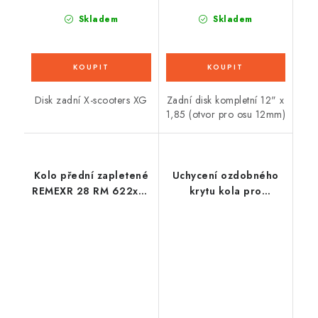
Skladem
Skladem
Disk zadní X-scooters XG
Zadní disk kompletní 12" x
1,85 (otvor pro osu 12mm)
Kolo přední zapletené
Uchycení ozdobného
REMEXR 28 RM 622x19
krytu kola pro
36 děr UNION
čtyřkolky - 67mm