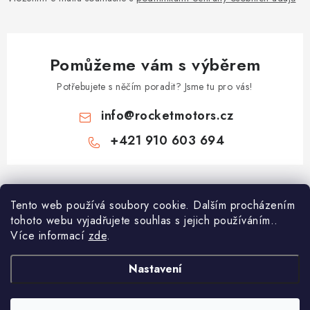
Pomůžeme vám s výběrem
Potřebujete s něčím poradit? Jsme tu pro vás!
info
@
rocketmotors.cz
+421 910 603 694
Z
á
Najdete nás
Tento web používá soubory cookie. Dalším procházením
p
tohoto webu vyjadřujete souhlas s jejich používáním..
a
Více informací
zde
.
Informace pro vás
t
í
Moje objednávka
Nastavení
TOP kategorie
Kontakt
Dětské čtyřkolky