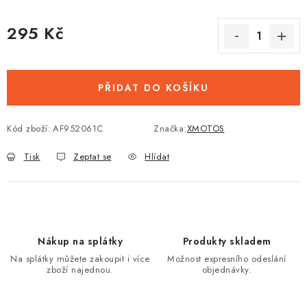
295 Kč
Měrná cena:
PŘIDAT DO KOŠÍKU
Kód zboží:
AF952061C
Značka:
XMOTOS
Tisk
Zeptat se
Hlídat
Nákup na splátky
Produkty skladem
Na splátky můžete zakoupit i více
Možnost expresního odeslání
zboží najednou.
objednávky.