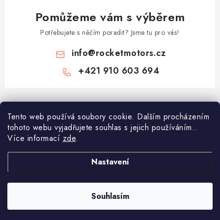
Pomůžeme vám s výběrem
Potřebujete s něčím poradit? Jsme tu pro vás!
info
@
rocketmotors.cz
+421 910 603 694
Z
á
Najdete nás
Tento web používá soubory cookie. Dalším procházením
p
tohoto webu vyjadřujete souhlas s jejich používáním..
a
Více informací
zde
.
Informace pro vás
t
í
Moje objednávka
Nastavení
TOP kategorie
Kontakt
Dětské čtyřkolky
Souhlasím
Copyright 2026
ROCKETMOTORS.cz
. Všechna práva vyhrazena.
Reklamace a vrácení zboží
Minicross
Vytvořil Shoptet Premium
Doprava a platba