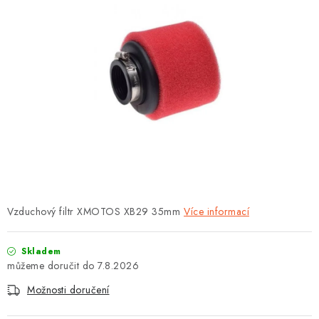
OBLEČENÍ
TIP NA DÁRKY
NÁPLNĚ A KAPALINY
NÁHRADNÍ DÍLY
MONTÁŽNÍ SLUŽBY
Moje objednávka
Kontakt
Reklamace a vrácení zboží
Vzduchový filtr XMOTOS XB29 35mm
Doprava a platba
Obchodní podmínky
Více informací
Podmínky ochrany osobních údajů
Návody na montáž
Skladem
7.8.2026
Možnosti doručení