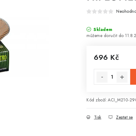
Neohodn
Skladem
11.8.
696 Kč
Měrná cena:
Kód zboží:
ACI_M210-29
Tisk
Zeptat se